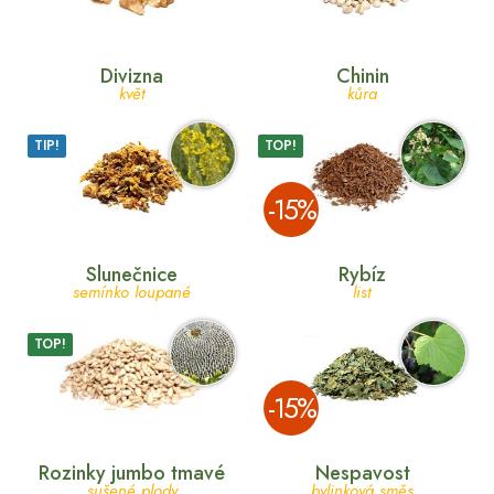
Divizna
Chinin
květ
kůra
TIP!
TOP!
­-15%
Slunečnice
Rybíz
semínko loupané
list
TOP!
­-15%
Rozinky jumbo tmavé
Nespavost
sušené plody
bylinková směs