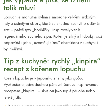
tolik mluví
Lopuch je mohutná bylina s nápadně velkými srdčitými
listy a ostnitými úbory, které se snadno zachytí o oděv či
srst – právě tyto „bodláčky“ inspirovaly vznik
legendárního suchého zipu. Kořen je silný a hluboký, což
odpovídá i jeho „uzemňujícímu“ charakteru v kuchyni i
bylinkářství.
Tip z kuchyně: rychlý „kinpira“
recept s kořenem lopuchu
Kořen lopuchu je v Japonsku známý jako
gobo
.
Vyzkoušejte jednoduchou pánevní úpravu inspirovanou
receptem „kinpira“ – skvělou jako teplá příloha nebo
lehké jídlo:
Na pánvi krátce orestujte na proužky nakrájený kořen