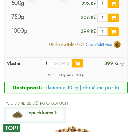
500g
223 Kč
750g
306 Kč
1000g
399 Kč
Už sbíráte Bylíkačky?
Chci vědět více
399 Kč
Vlastní
/kg
Min. 1100g, max. 5000g
Dostupnost:
skladem > 10 kg |
doručíme pozítří
PODOBNÉ ZBOŽÍ JAKO LOPUCH
Lopuch kořen ⚕
TOP!