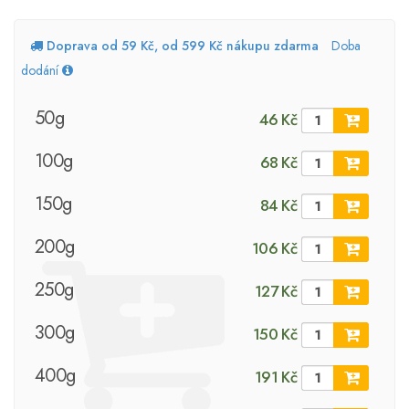
Doprava od 59 Kč, od 599 Kč nákupu zdarma
Doba
dodání
50g
46 Kč
100g
68 Kč
150g
84 Kč
200g
106 Kč
250g
127 Kč
300g
150 Kč
400g
191 Kč