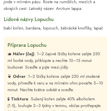
jinde v mírném pásu. Roste na rumištích, mezích a
okrajích cest. Latinský název: Arctium lappa.
Lidové názvy Lopuchu
babí kořen, bardana, lopouch, žebrácké knoflíky, lapač
Příprava Lopuchu
🫖
Nálev (čaj)
: 1–2 čajové lžičky kořene zalijte 250
ml horké vody, přiklopte a nechte 10–15 minut
louhovat. Sceďte a pijte mezi jídly.
🍵
Odvar
: 1–2 lžičky kořene zalijte 250 ml studené
vody, přiveďte k varu a na mírném ohni povařte 5–10
minut. Nechte krátce odstát a sceďte.
🧪
Tinktura
: Sušený kořen zalijte 40% alkoholem
(1:5), louhujte 2–3 týdny v temnu, občas protřepejte.