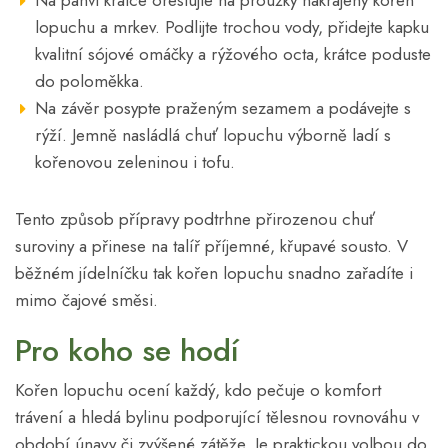
lopuchu a mrkev. Podlijte trochou vody, přidejte kapku
kvalitní sójové omáčky a rýžového octa, krátce poduste
do poloměkka.
Na závěr posypte praženým sezamem a podávejte s
rýží. Jemně nasládlá chuť lopuchu výborně ladí s
kořenovou zeleninou i tofu.
Tento způsob přípravy podtrhne přirozenou chuť
suroviny a přinese na talíř příjemné, křupavé sousto. V
běžném jídelníčku tak kořen lopuchu snadno zařadíte i
mimo čajové směsi.
Pro koho se hodí
Kořen lopuchu ocení každý, kdo pečuje o komfort
trávení a hledá bylinu podporující tělesnou rovnováhu v
období únavy či zvýšené zátěže. Je praktickou volbou do