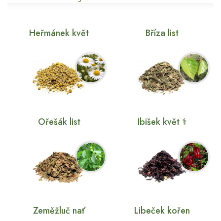
Heřmánek květ
Bříza list
Ořešák list
Ibišek květ ⚕
Zeměžluč nať
Libeček kořen