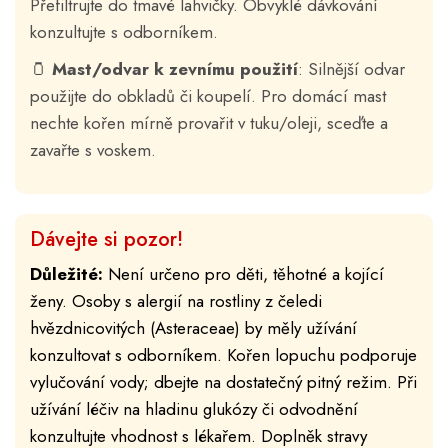
Přefiltrujte do tmavé lahvičky. Obvyklé dávkování
konzultujte s odborníkem.
🫙
Mast/odvar k zevnímu použití
: Silnější odvar
použijte do obkladů či koupelí. Pro domácí mast
nechte kořen mírně provařit v tuku/oleji, sceďte a
zavařte s voskem.
Dávejte si pozor!
Důležité:
Není určeno pro děti, těhotné a kojící
ženy. Osoby s alergií na rostliny z čeledi
hvězdnicovitých (Asteraceae) by měly užívání
konzultovat s odborníkem. Kořen lopuchu podporuje
vylučování vody; dbejte na dostatečný pitný režim. Při
užívání léčiv na hladinu glukózy či odvodnění
konzultujte vhodnost s lékařem. Doplněk stravy