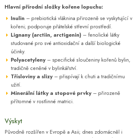
Hlavní přírodní složky kořene lopuchu:
Inulin
– prebiotická vláknina přirozeně se vyskytující v
kořeni; podporuje přátelské střevní prostředí.
Lignany (arctiin, arctigenin)
– fenolické látky
studované pro své antioxidační a další biologické
účinky.
Polyacetyleny
– specifické sloučeniny kořenů bylin,
tradičně ceněné v bylinkářství.
Třísloviny a slizy
– přispívají k chuti a tradičnímu
užití.
Minerální látky a stopové prvky
– přirozeně
přítomné v rostlinné matrici.
Výskyt
Původně rozšířen v Evropě a Asii; dnes zdomácněl i