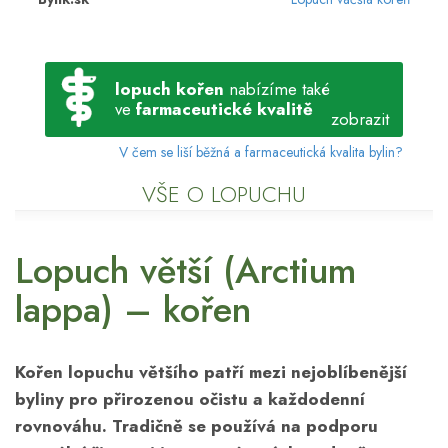
lopuch kořen
nabízíme také
ve
farmaceutické kvalitě
zobrazit
V čem se liší běžná a farmaceutická kvalita bylin?
VŠE O LOPUCHU
Lopuch větší (Arctium
lappa) – kořen
Kořen lopuchu většího patří mezi nejoblíbenější
byliny pro přirozenou očistu a každodenní
rovnováhu. Tradičně se používá na podporu