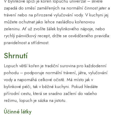
V bylinkové spíži je kořen lopuchu univerzál – skvěle
zapadá do směsí zaměřených na normální činnost jater a
trávení nebo na přirozené vylučování vody. V kuchyni jej
můžete ochutnat jako lehce nasládlou kořenovou
zeleninu. Ať už zvolíte šálek bylinkového nápoje, nebo
rychlý pánvičkový recept, držte se osvědčeného pravidla:
pravidelnost a střídmost.
Shrnutí
Lopuch větší kořen je tradiční surovina pro každodenní
pohodu – podporuje normální trávení, játra, vylučování
vody a napomáhá celkové očistě. Má místo jak v
bylinkové péči, tak v běžné kuchyni. Pokud hledáte
přírodní cestu, která se snadno začlení do vašeho
režimu, lopuch je sázka na jistotu.
Účinné látky