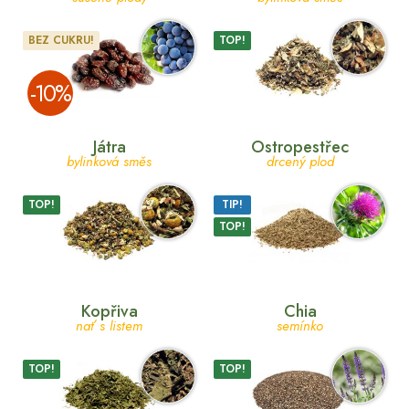
BEZ CUKRU!
TOP!
­-10%
Játra
Ostropestřec
bylinková směs
drcený plod
TOP!
TIP!
TOP!
Kopřiva
Chia
nať s listem
semínko
TOP!
TOP!