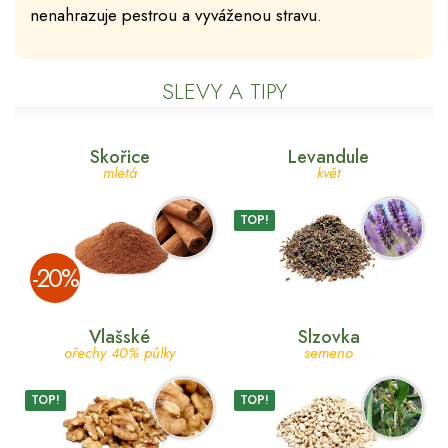
nenahrazuje pestrou a vyváženou stravu.
SLEVY A TIPY
Skořice
Levandule
mletá
květ
TOP!
­-20%
Vlašské
Slzovka
ořechy 40% půlky
semeno
TOP!
TOP!