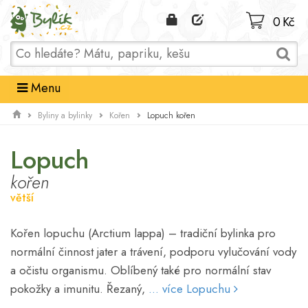
Domů
0 Kč
Menu
Lopuch kořen
Byliny a bylinky
Kořen
Lopuch
kořen
větší
Kořen lopuchu (Arctium lappa) – tradiční bylinka pro
normální činnost jater a trávení, podporu vylučování vody
a očistu organismu. Oblíbený také pro normální stav
pokožky a imunitu. Řezaný,
... více Lopuchu