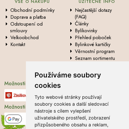
VŠE O NÁKUPU
UŽITEČNÉ INFO
Obchodní podmínky
Nejčastější dotazy
(FAQ)
Doprava a platba
Články
Odstoupení od
smlouvy
Bylíkovinky
Velkoobchod
Přehled poboček
Kontakt
Bylinkové kartičky
Věrnostní program
Seznam sortimentu
Vysvětlení analytických
údajů
Používáme soubory
Možnosti dopravy
cookies
Tyto webové stránky používají
soubory cookies a další sledovací
Možnosti platby
nástroje s cílem vylepšení
uživatelského prostředí, zobrazení
přizpůsobeného obsahu a reklam,