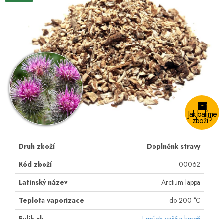
Jak balíme
zboží?
Druh zboží
Doplněnk stravy
Kód zboží
00062
Latinský název
Arctium lappa
Teplota vaporizace
do 200 °C
Bylík.sk
Lopúch väčšia koreň