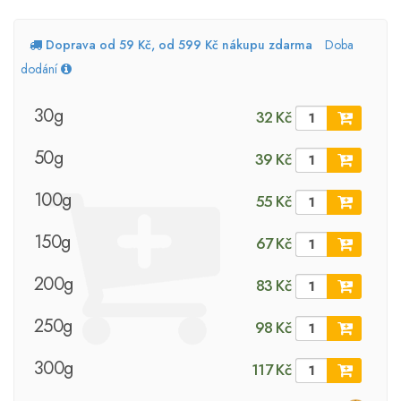
Doprava od 59 Kč, od 599 Kč nákupu zdarma
Doba
dodání
30g
32 Kč
50g
39 Kč
100g
55 Kč
150g
67 Kč
200g
83 Kč
250g
98 Kč
300g
117 Kč