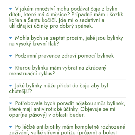
V jakém množství mohu podávat čaje z bylin
dítěti, které má 4.měsíce? Případně mám i Kozlík
kořen a Šantu kočičí. Jde mi o sedativní a
uklidňující účinky pro dobrý spánek.
Mohla bych se zeptat prosím, jaké jsou bylinky
na vysoký krevní tlak?
Podzimní prevence zdraví pomocí bylinek
Kterou bylinku mám vybrat na zkrácený
menstruační cyklus?
Jaké bylinky můžu přidat do čaje aby byl
chutnější?
Potřebovala bych poradit nějakou směs bylinek,
které mají antivirotické účinky. Objevuje se mi
opar(ne pásový) v oblasti beder.
Po léčbě antibiotiky mám kompletně rozhozené
zažívání, velké střevní potíže (průjem) a bolest