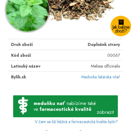
Jak balíme
zboží?
Druh zboží
Doplněnk stravy
Kód zboží
00067
Latinský název
Melissa officinalis
Bylík.sk
Medovka lekárska vňať
meduňku nať
nabízíme také
ve
farmaceutické kvalitě
zobrazit
V čem se liší běžná a farmaceutická kvalita bylin?