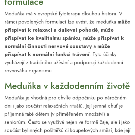
formulace
Meduňka má v evropské fytoterapii dlouhou historii. V
rámci povolených formulací lze uvést, že meduňka
může
přispívat k relaxaci a duševní pohodě
,
může
přispívat ke kvalitnímu spánku
,
může přispívat k
normální činnosti nervové soustavy
a
může
přispívat k normální funkci trávení
. Tyto účinky
vycházejí z tradičního užívání a podporují každodenní
rovnováhu organismu.
Meduňka v každodenním životě
Meduňka je vhodná pro chvíle odpočinku po náročném
dni i jako součást relaxačních rituálů. Její jemná chuť je
příjemná také dětem (v přiměřeném množství) a
seniorům. Často se využívá nejen ve formě čaje, ale i jako
součást bylinných polštářků či koupelových směsí, kde její