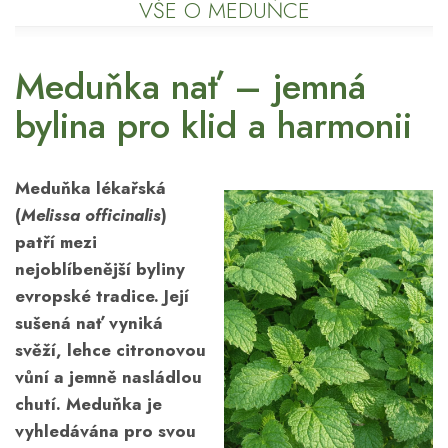
VŠE O MEDUŇCE
Meduňka nať – jemná
bylina pro klid a harmonii
Meduňka lékařská
(
Melissa officinalis
)
patří mezi
nejoblíbenější byliny
evropské tradice. Její
sušená nať vyniká
svěží, lehce citronovou
vůní a jemně nasládlou
chutí. Meduňka je
vyhledávána pro svou