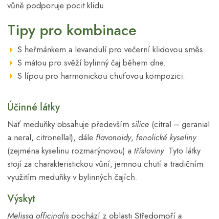
vůně podporuje pocit klidu.
Tipy pro kombinace
S heřmánkem a levandulí pro večerní klidovou směs.
S mátou pro svěží bylinný čaj během dne.
S lípou pro harmonickou chuťovou kompozici.
Účinné látky
Nať meduňky obsahuje především
silice
(citral – geranial
a neral, citronellal), dále
flavonoidy
,
fenolické kyseliny
(zejména kyselinu rozmarýnovou) a
třísloviny
. Tyto látky
stojí za charakteristickou vůní, jemnou chutí a tradičním
využitím meduňky v bylinných čajích.
Výskyt
Melissa officinalis
pochází z oblasti Středomoří a