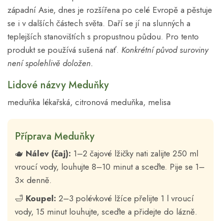
západní Asie, dnes je rozšířena po celé Evropě a pěstuje
se i v dalších částech světa. Daří se jí na slunných a
teplejších stanovištích s propustnou půdou. Pro tento
produkt se používá sušená nať.
Konkrétní původ suroviny
není spolehlivě doložen.
Lidové názvy Meduňky
meduňka lékařská, citronová meduňka, melisa
Příprava Meduňky
🫖
Nálev (čaj):
1–2 čajové lžičky nati zalijte 250 ml
vroucí vody, louhujte 8–10 minut a sceďte. Pije se 1–
3× denně.
🛁
Koupel:
2–3 polévkové lžíce přelijte 1 l vroucí
vody, 15 minut louhujte, sceďte a přidejte do lázně.