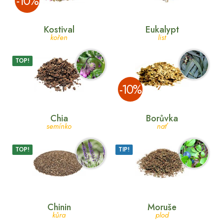
­-10%
Kostival
Eukalypt
kořen
list
TOP!
­-10%
Chia
Borůvka
semínko
nať
TOP!
TIP!
Chinin
Moruše
kůra
plod