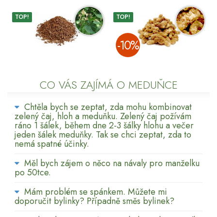
TOP!
TOP!
­-10%
CO VÁS ZAJÍMÁ O MEDUŇCE
Chtěla bych se zeptat, zda mohu kombinovat
zelený čaj, hloh a meduňku. Zelený čaj požívám
ráno 1 šálek, během dne 2-3 šálky hlohu a večer
jeden šálek meduňky. Tak se chci zeptat, zda to
nemá spatné účinky.
Měl bych zájem o něco na návaly pro manželku
po 50tce.
Mám problém se spánkem. Můžete mi
doporučit bylinky? Případně směs bylinek?