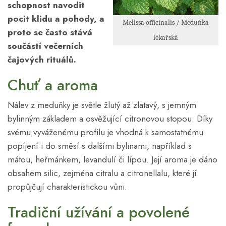
schopnost navodit
pocit klidu a pohody, a
Melissa officinalis / Meduňka
proto se často stává
lékařská
součástí večerních
čajových rituálů.
Chuť a aroma
Nálev z meduňky je světle žlutý až zlatavý, s jemným
bylinným základem a osvěžující citronovou stopou. Díky
svému vyváženému profilu je vhodná k samostatnému
popíjení i do směsí s dalšími bylinami, například s
mátou, heřmánkem, levandulí či lípou. Její aroma je dáno
obsahem silic, zejména citralu a citronellalu, které jí
propůjčují charakteristickou vůni.
Tradiční užívání a povolené