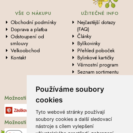
VŠE O NÁKUPU
UŽITEČNÉ INFO
Obchodní podmínky
Nejčastější dotazy
(FAQ)
Doprava a platba
Články
Odstoupení od
smlouvy
Bylíkovinky
Velkoobchod
Přehled poboček
Kontakt
Bylinkové kartičky
Věrnostní program
Seznam sortimentu
Vysvětlení analytických
údajů
Používáme soubory
Možnosti dopravy
cookies
Tyto webové stránky používají
soubory cookies a další sledovací
Možnosti platby
nástroje s cílem vylepšení