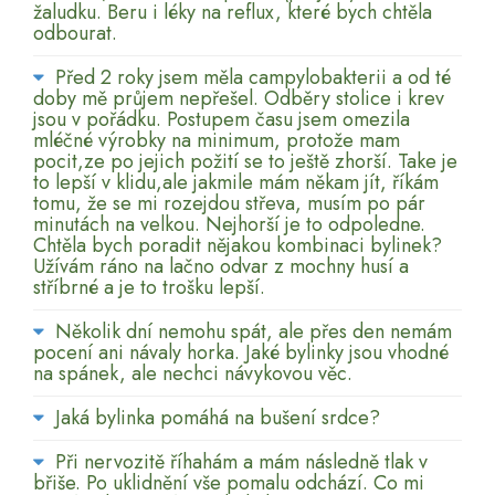
žaludku. Beru i léky na reflux, které bych chtěla
odbourat.
Před 2 roky jsem měla campylobakterii a od té
doby mě průjem nepřešel. Odběry stolice i krev
jsou v pořádku. Postupem času jsem omezila
mléčné výrobky na minimum, protože mam
pocit,ze po jejich požití se to ještě zhorší. Take je
to lepší v klidu,ale jakmile mám někam jít, říkám
tomu, že se mi rozejdou střeva, musím po pár
minutách na velkou. Nejhorší je to odpoledne.
Chtěla bych poradit nějakou kombinaci bylinek?
Užívám ráno na lačno odvar z mochny husí a
stříbrné a je to trošku lepší.
Několik dní nemohu spát, ale přes den nemám
pocení ani návaly horka. Jaké bylinky jsou vhodné
na spánek, ale nechci návykovou věc.
Jaká bylinka pomáhá na bušení srdce?
Při nervozitě říhahám a mám následně tlak v
břiše. Po uklidnění vše pomalu odchází. Co mi