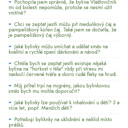
Pochopila jsem správně, že bylina Vlaštovičník
mi od bolesti nepomůže, protože se nesmí užít
vnitřně?
Chci se zeptat jestli můžu pít meduňkový čaj a
pampeliškový kořen čaj. Také jsem se dočetla, že
je pampeliškový čaj výborný.
Jaké bylinky můžu smíchat a udělat směs na
kvalitní a rychlé spaní dávkováni a návod?
Chtěla bych se zeptat jestli existuje nějaká
bylina na "horkost v těle" vždy při stresu mi
naskočí červené tváře a skoro rudé fleky na hrudi.
Můj přítel trpí na migrény, jakou bylinkovou
směs bych mu mohla doporučit?
Jaké bylinky lze používat k inhalování u dětí? 3 a
více let, popř. Menších dětí?
Potřebuji byliknky na uklidnění a neklid místo
prášků.