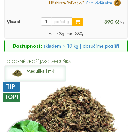
Už sbíráte Bylíkačky?
Chci vědět více
390 Kč
Vlastní
/kg
Min. 400g, max. 5000g
Dostupnost:
skladem > 10 kg |
doručíme pozítří
PODOBNÉ ZBOŽÍ JAKO MEDUŇKA
Meduňka list ⚕
TIP!
TOP!