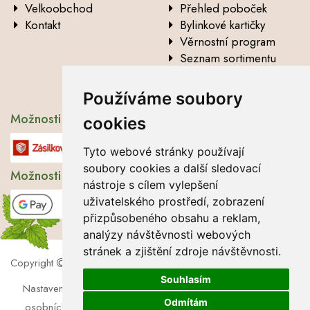
Velkoobchod
Přehled poboček
Kontakt
Bylinkové kartičky
Věrnostní program
Seznam sortimentu
Vysvětlení analytických
údajů
Používáme soubory
Možnosti dopravy
cookies
Tyto webové stránky používají
soubory cookies a další sledovací
Možnosti platby
nástroje s cílem vylepšení
uživatelského prostředí, zobrazení
přizpůsobeného obsahu a reklam,
analýzy návštěvnosti webových
stránek a zjištění zdroje návštěvnosti.
Copyright
2026 Lbros s.r.o.
Souhlasím
Nastavení cookies
|
Soubory cookies
|
Zásady zpracování
Odmítám
osobních údajů
|
Souhlas se zpracováním osobních údajů