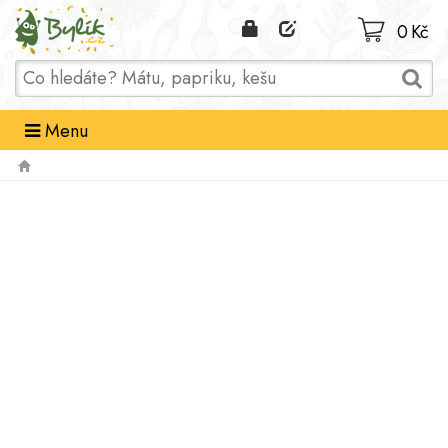
Domů
0 Kč
Menu