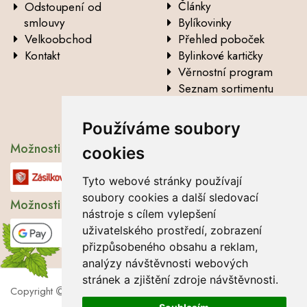
Články
Odstoupení od
smlouvy
Bylíkovinky
Velkoobchod
Přehled poboček
Kontakt
Bylinkové kartičky
Věrnostní program
Seznam sortimentu
Vysvětlení analytických
údajů
Používáme soubory
Možnosti dopravy
cookies
Tyto webové stránky používají
soubory cookies a další sledovací
Možnosti platby
nástroje s cílem vylepšení
uživatelského prostředí, zobrazení
přizpůsobeného obsahu a reklam,
analýzy návštěvnosti webových
stránek a zjištění zdroje návštěvnosti.
Copyright
2026 Lbros s.r.o.