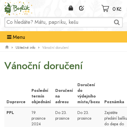
Domů
0 Kč
Menu
Užitečné info
Vánoční doručení
Vánoční doručení
Doručení
Poslední
Doručení
do
termín
na
výdejního
Dopravce
objednání
adresu
místa/boxu
Poznámka
PPL
19.
Do 23.
Do 23.
Zajistěte
prosince
prosince
prosince
předání balík
2024
do depa do