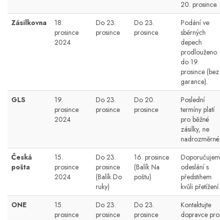
20. prosince.
Zásilkovna
18.
Do 23.
Do 23.
Podání ve
prosince
prosince
prosince
sběrných
2024
depech
prodlouženo
do 19.
prosince (bez
garance).
GLS
19.
Do 23.
Do 20.
Poslední
prosince
prosince
prosince
termíny platí
2024
pro běžné
zásilky, ne
nadrozměrné
Česká
15.
Do 23.
16. prosince
Doporučujem
pošta
prosince
prosince
(Balík Na
odeslání s
2024
(Balík Do
poštu)
předstihem
ruky)
kvůli přetížení.
ONE
15.
Do 23.
Do 23.
Kontaktujte
prosince
prosince
prosince
dopravce pro