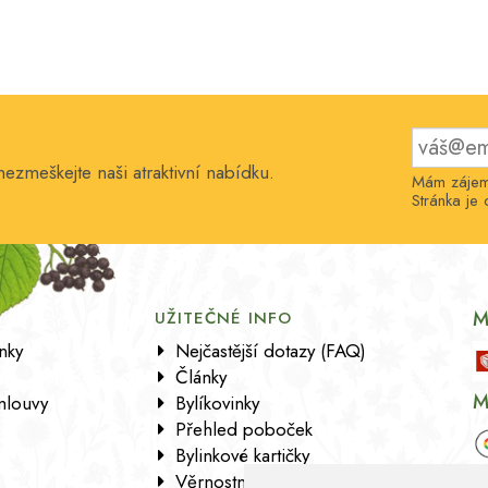
nezmeškejte naši atraktivní nabídku.
Mám zájem 
Stránka j
M
UŽITEČNÉ INFO
nky
Nejčastější dotazy (FAQ)
Články
M
mlouvy
Bylíkovinky
Přehled poboček
Bylinkové kartičky
Věrnostní program