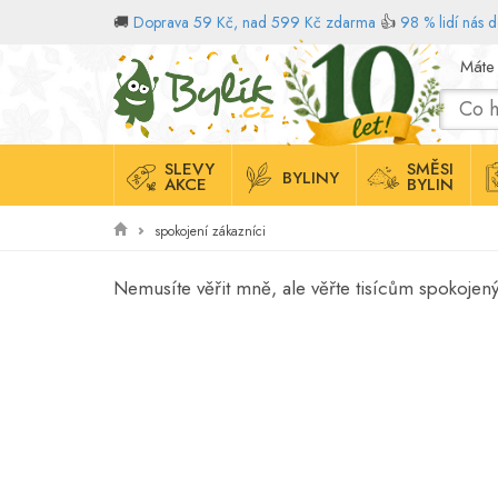
🚚
Doprava 59 Kč, nad 599 Kč zdarma
👍
98 % lidí nás 
Domů
Máte
SLEVY
SMĚSI
BYLINY
AKCE
BYLIN
spokojení zákazníci
Nemusíte věřit mně, ale věřte tisícům spokoje