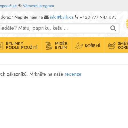
doporučuje
🎁
Věrnostní program
 dotaz? Napište nám na
info@bylik.cz
+420 777 947 693
BYLINKY
MIXÉR
SMĚS
KOŘENÍ
PODLE POUŽITÍ
BYLIN
KOŘE
ných zákazníků. Mrkněte na naše
recenze