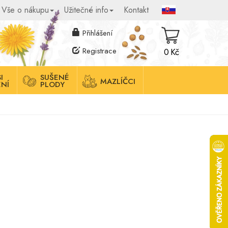
Vše o nákupu
Užitečné info
Kontakt
Přihlášení
Registrace
0 Kč
I
SUŠENÉ
MAZLÍČCI
NÍ
PLODY