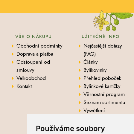
VŠE O NÁKUPU
UŽITEČNÉ INFO
Obchodní podmínky
Nejčastější dotazy
Doprava a platba
(FAQ)
Odstoupení od
Články
smlouvy
Bylíkovinky
Velkoobchod
Přehled poboček
Kontakt
Bylinkové kartičky
Věrnostní program
Seznam sortimentu
Vysvětlení
analytických údajů
Používáme soubory