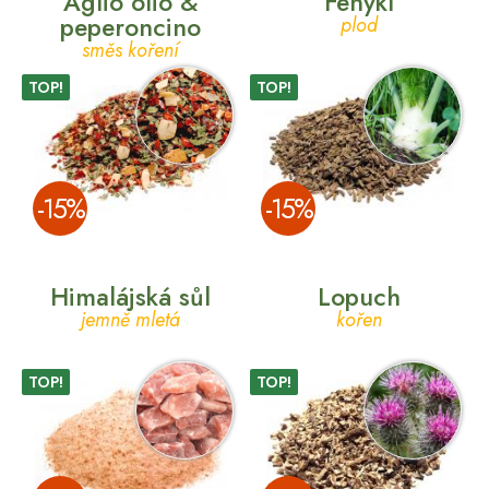
Aglio olio &
Fenykl
peperoncino
plod
směs koření
TOP!
TOP!
­-15%
­-15%
Himalájská sůl
Lopuch
jemně mletá
kořen
TOP!
TOP!