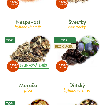
­-15%
­-15%
Nespavost
Švestky
bylinková směs
bez pecky
TOP!
TOP!
BEZ CUKRU!
­-15%
­-15%
BYLINKOVÁ SMĚS
Moruše
Dětský
plod
bylinková směs
TOP!