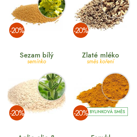
­-20%
­-20%
Sezam bílý
Zlaté mléko
semínko
směs koření
­-20%
­-20%
BYLINKOVÁ SMĚS