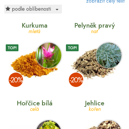
zobrazit celý text
Toggle Dropdown
podle oblíbenosti
Kurkuma
Pelyněk pravý
mletá
nať
TOP!
TOP!
­-20%
­-20%
Hořčice bílá
Jehlice
celá
kořen