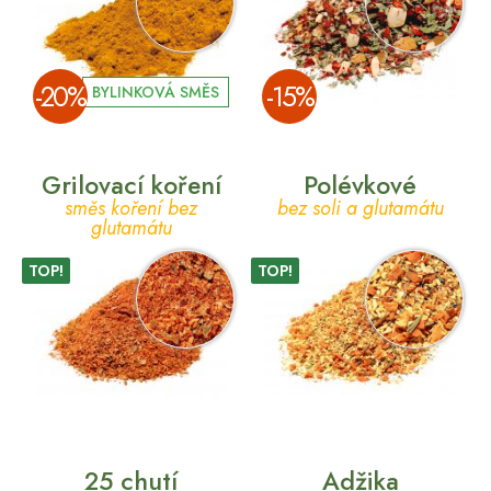
­-20%
­-15%
BYLINKOVÁ SMĚS
Grilovací koření
Polévkové
směs koření bez
bez soli a glutamátu
glutamátu
TOP!
TOP!
25 chutí
Adžika