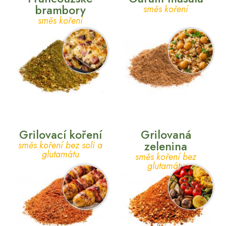
brambory
směs koření
směs koření
Grilovací koření
Grilovaná
zelenina
směs koření bez soli a
glutamátu
směs koření bez
glutamátu