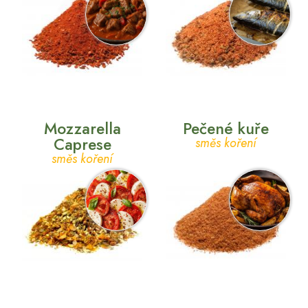
Mozzarella
Pečené kuře
Caprese
směs koření
směs koření