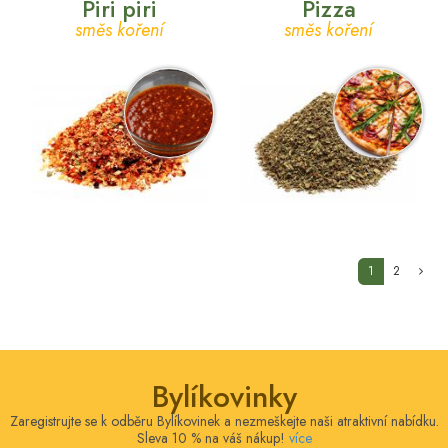
Piri piri
Pizza
směs koření
směs koření
(current)
1
2
Bylíkovinky
Zaregistrujte se k odběru Bylíkovinek a nezmeškejte naši atraktivní nabídku.
Sleva 10 % na váš nákup!
více