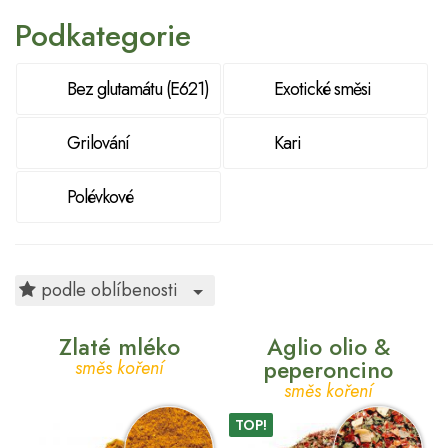
Podkategorie
Bez glutamátu (E621)
Exotické směsi
Grilování
Kari
Polévkové
Toggle Dropdown
podle oblíbenosti
Zlaté mléko
Aglio olio &
peperoncino
směs koření
směs koření
TOP!