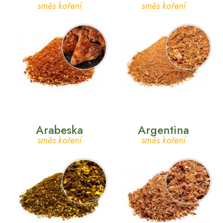
směs koření
směs koření
Arabeska
Argentina
směs koření
směs koření