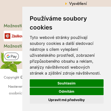
Vysvětlení
analytických údajů
Používáme soubory
Možnosti dopravy
cookies
Tyto webové stránky používají
soubory cookies a další sledovací
Možnosti platby
nástroje s cílem vylepšení
uživatelského prostředí, zobrazení
přizpůsobeného obsahu a reklam,
analýzy návštěvnosti webových
stránek a zjištění zdroje návštěvnosti.
Copyright
2026 Lbros s.r.o.
Souhlasím
Nastavení cookies
|
Soubory cookies
|
Zásady zpracování
Odmítám
osobních údajů
|
Souhlas se zpracováním osobních údajů
Upravit mé předvolby