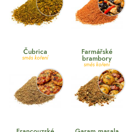
Čubrica
Farmářské
brambory
směs koření
směs koření
Francouzské
Garam masala