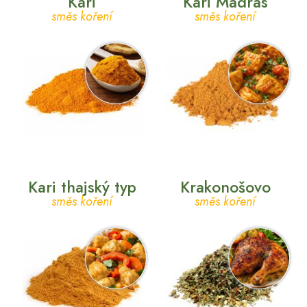
Kari
Kari Madras
směs koření
směs koření
Kari thajský typ
Krakonošovo
směs koření
směs koření