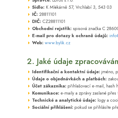
Správce:
Lbros s.r.o.
Sídlo:
K Mlékárně 57, Vrchlabí 3, 543 03
IČ:
28811101
DIČ:
CZ28811101
Obchodní rejstřík:
spisová značka C 28600
E-mail pro dotazy k ochraně údajů:
info
Web:
www.bylik.cz
2. Jaké údaje zpracovává
Identifikační a kontaktní údaje:
jméno, př
Údaje o objednávkách a platbách:
zakou
Účet zákazníka:
přihlašovací e-mail, hash h
Komunikace:
e-maily a zprávy zaslané přes
Technické a analytické údaje:
logy a cook
Sociální přihlášení:
pokud se přihlásíte př