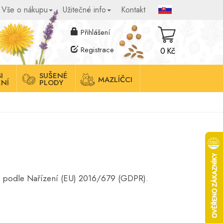
Vše o nákupu
Užitečné info
Kontakt
Přihlášení
Registrace
0 Kč
I
SUŠENÉ
MAZLÍČCI
NÍ
PLODY
eme podle Nařízení (EU) 2016/679 (GDPR).