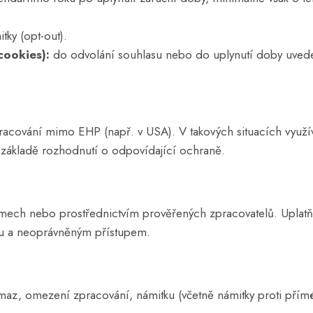
tky (opt-out).
cookies):
do odvolání souhlasu nebo do uplynutí doby uved
acování mimo EHP (např. v USA). V takových situacích využí
základě rozhodnutí o odpovídající ochraně.
émech nebo prostřednictvím prověřených zpracovatelů. Uplatň
ou a neoprávněným přístupem.
az, omezení zpracování, námitku (včetně námitky proti přímé