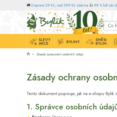
🚚
Doprava 59 Kč, nad 599 Kč zdarma
👍
98 % lidí nás 
Domů
SLEVY
SMĚSI
BYLINY
AKCE
BYLIN
Zásady zpracování osobních údajů
Zásady ochrany osobn
Tento dokument popisuje, jak na e-shopu Bylik
1. Správce osobních údaj