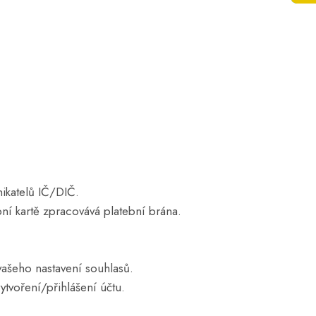
nikatelů IČ/DIČ.
ní kartě zpracovává platební brána.
vašeho nastavení souhlasů.
tvoření/přihlášení účtu.