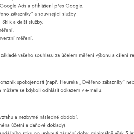
 Google Ads a přihlášení přes Google.
o zákazníky“ a související služby.
klik a další služby.
ěření.
nverzní měření.
 základě vašeho souhlasu za účelem měření výkonu a cílení r
tazník spokojenosti (např. Heureka „Ověřeno zákazníky“ neb
 můžete se kdykoli odhlásit odkazem v e-mailu.
vztahu a nezbytné následné období.
ména účetní a daňové doklady).
ndářního roku po uplynutí záruční doby, minimálně však 5 let 