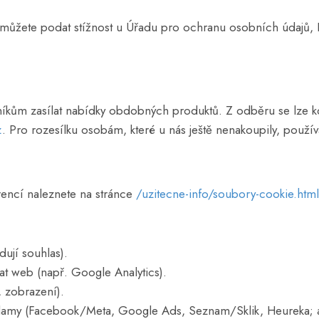
můžete podat stížnost u Úřadu pro ochranu osobních údajů, 
ům zasílat nabídky obdobných produktů. Z odběru se lze kdy
z
. Pro rozesílku osobám, které u nás ještě nenakoupily, použí
encí naleznete na stránce
/uzitecne-info/soubory-cookie.html
ují souhlas).
t web (např. Google Analytics).
, zobrazení).
lamy (Facebook/Meta, Google Ads, Seznam/Sklik, Heureka; 