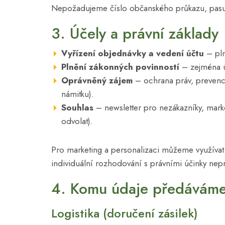
Nepožadujeme číslo občanského průkazu, pasu 
3. Účely a právní základy
Vyřízení objednávky a vedení účtu
– pln
Plnění zákonných povinností
– zejména úč
Oprávněný zájem
– ochrana práv, prevence
námitku).
Souhlas
– newsletter pro nezákazníky, marke
odvolat).
Pro marketing a personalizaci můžeme využívat
individuální rozhodování s právními účinky ne
4. Komu údaje předávám
Logistika (doručení zásilek)