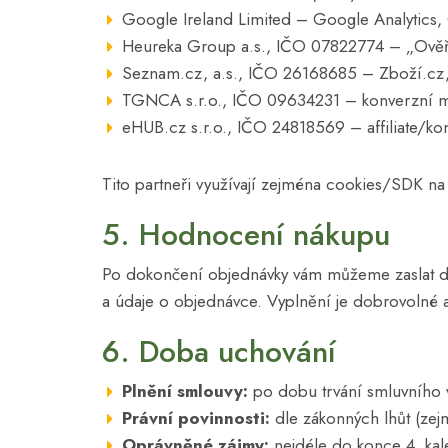
Google Ireland Limited – Google Analytics,
Heureka Group a.s., IČO 07822774 – „Ověřen
Seznam.cz, a.s., IČO 26168685 – Zboží.cz, S
TGNCA s.r.o., IČO 09634231 – konverzní m
eHUB.cz s.r.o., IČO 24818569 – affiliate/ko
Tito partneři využívají zejména cookies/SDK na
5. Hodnocení nákupu
Po dokončení objednávky vám můžeme zaslat do
a údaje o objednávce. Vyplnění je dobrovolné a
6. Doba uchování
Plnění smlouvy:
po dobu trvání smluvního 
Právní povinnosti:
dle zákonných lhůt (zej
Oprávněné zájmy:
nejdéle do konce 4. kale