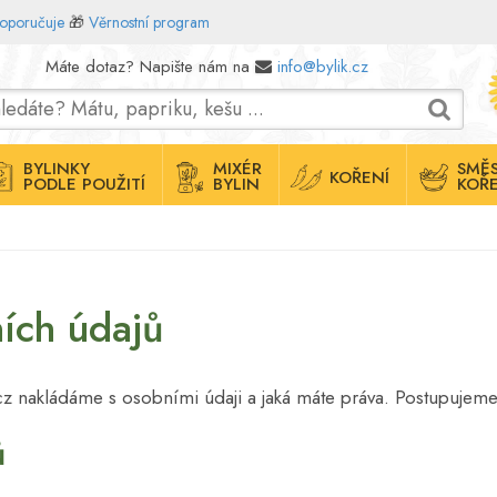
doporučuje
🎁
Věrnostní program
Máte dotaz? Napište nám na
info@bylik.cz
BYLINKY
MIXÉR
SMĚS
KOŘENÍ
PODLE POUŽITÍ
BYLIN
KOŘE
ích údajů
.cz nakládáme s osobními údaji a jaká máte práva. Postupuj
ů