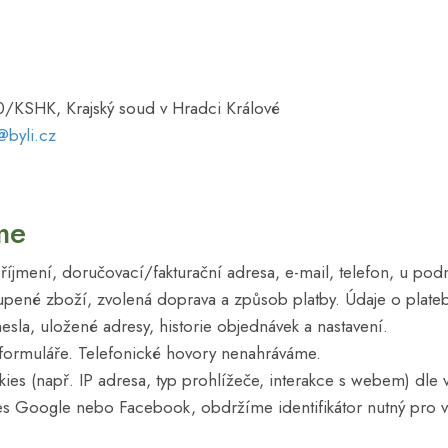
/KSHK, Krajský soud v Hradci Králové
@byli.cz
me
íjmení, doručovací/fakturační adresa, e-mail, telefon, u pod
pené zboží, zvolená doprava a způsob platby. Údaje o plateb
esla, uložené adresy, historie objednávek a nastavení.
 formuláře. Telefonické hovory nenahráváme.
ies (např. IP adresa, typ prohlížeče, interakce s webem) dle 
es Google nebo Facebook, obdržíme identifikátor nutný pro vy