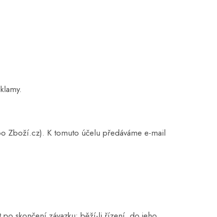
eklamy.
o Zboží.cz). K tomuto účelu předáváme e-mail
po skončení závazku; běží-li řízení, do jeho