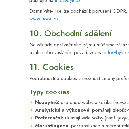
posílejte na
info@byli.cz
.
Domníváte-li se, že dochází k porušení GDPR, 
www.uoou.cz
.
10. Obchodní sdělení
Na základě oprávněného zájmu můžeme zákazník
mailu nebo zasláním požadavku na
info@byli.c
11. Cookies
Podrobnosti o cookies a možnost změny prefer
Typy cookies
Nezbytné:
pro chod webu a košíku (nevyžad
Analytické a výkonové:
pomáhají zlepšova
Preferenční:
ukládají vaše volby (např. jazyk
Marketingové:
personalizace a měření rek