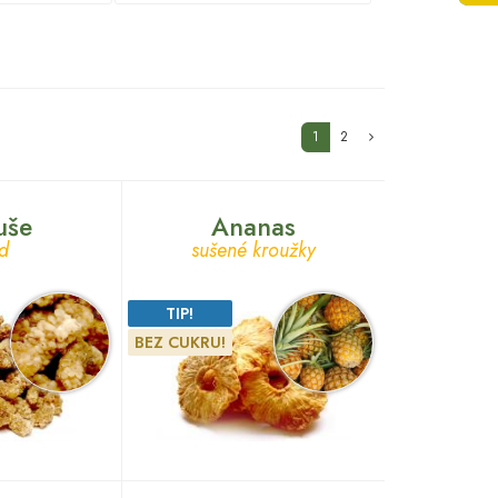
(current)
1
2
uše
Ananas
d
sušené kroužky
TIP!
BEZ CUKRU!