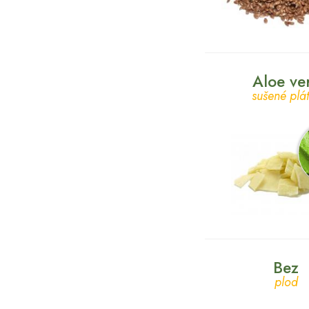
Aloe ve
sušené plá
Bez
plod