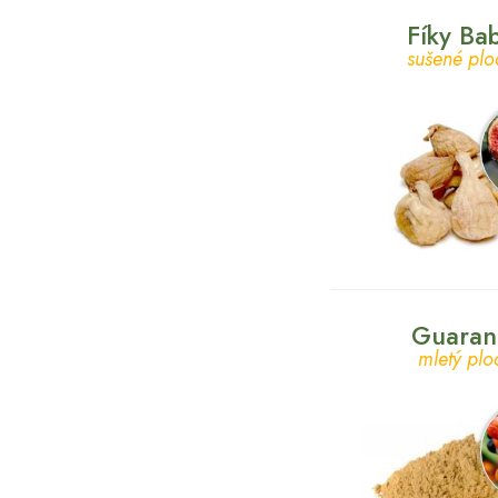
Fíky Ba
sušené plo
Guaran
mletý plo