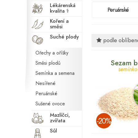
Lékárenská
Peruánské
kvalita ⚕
Koření a
směsi
Suché plody
podle oblíbeno
Ořechy a oříšky
Sezam bí
Směsi plodů
semínko
Semínka a semena
Nesířené
Peruánské
Sušené ovoce
Mazlíčci,
­-20%
zvířata
Sůl