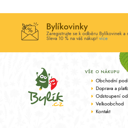
Bylíkovinky
Zaregistrujte se k odběru Bylíkovinek a 
Sleva 10 % na váš nákup!
více
VŠE O NÁKUPU
Obchodní pod
Doprava a plat
Odstoupení od
Velkoobchod
Kontakt