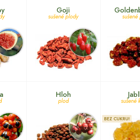
by
Goji
Goldenb
dy
sušené plody
sušené 
a
Hloh
Jab
d
plod
sušené 
BEZ CUKRU!