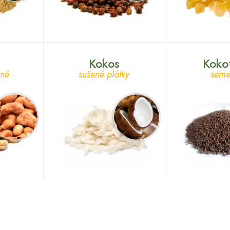
Kokos
Koko
ené
sušené plátky
sem