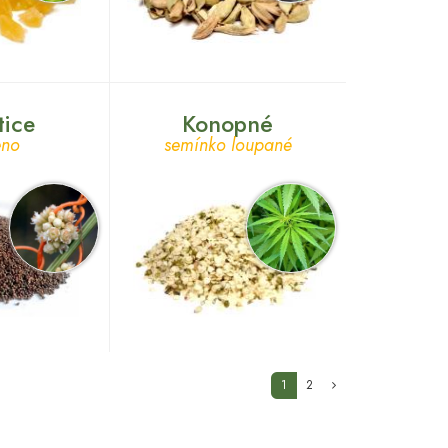
tice
Konopné
eno
semínko loupané
(current)
1
2