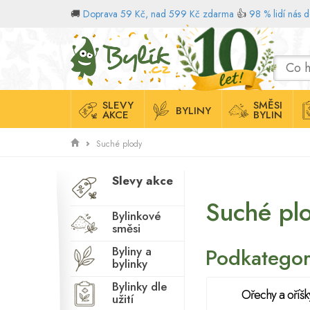
🚚
Doprava 59 Kč, nad 599 Kč zdarma
👍
98 % lidí nás 
Domů
SLEVY
SMĚSI
BYLINY
AKCE
BYLIN
Suché plody
Slevy akce
Suché pl
Bylinkové
směsi
Byliny a
Podkategor
bylinky
Bylinky dle
Ořechy a oříšk
užití