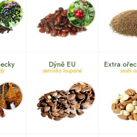
pecky
Dýně EU
Extra oře
dy
semínko loupané
směs o