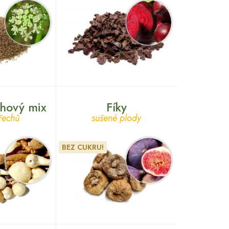
chový mix
Fíky
řechů
sušené plody
BEZ CUKRU!