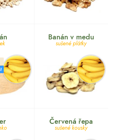
án
Banán v medu
ek
sušené plátky
!
er
Červená řepa
nko
sušené kousky