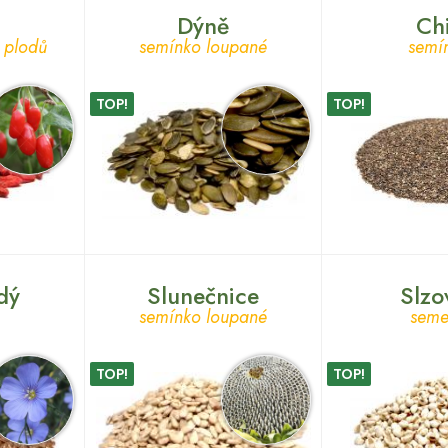
Dýně
Ch
 plodů
semínko loupané
semí
TOP!
TOP!
dý
Slunečnice
Slzo
semínko loupané
sem
TOP!
TOP!