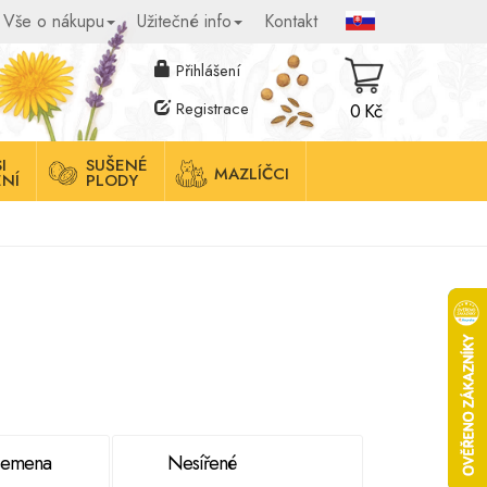
Vše o nákupu
Užitečné info
Kontakt
Přihlášení
Registrace
0 Kč
I
SUŠENÉ
MAZLÍČCI
NÍ
PLODY
semena
Nesířené