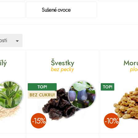
Sušené ovoce
Toggle Dropdown
sti
lý
Švestky
Mor
bez pecky
plo
TOP!
TOP!
BEZ CUKRU!
­-15%
­-10%