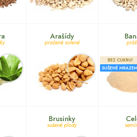
ra
Arašídy
Ban
tky
pražené solené
práš
BEZ CUKRU!
SUŠENÉ MRAZEM
Brusinky
Cel
sušené plody
semí