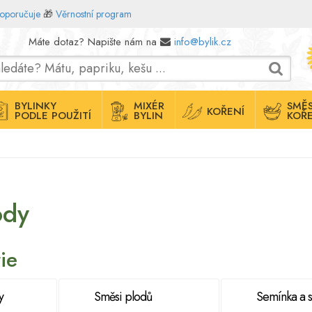
doporučuje
🎁
Věrnostní program
Máte dotaz? Napište nám na
info@bylik.cz
BYLINKY
MIXÉR
SMĚS
KOŘENÍ
PODLE POUŽITÍ
BYLIN
KOŘE
ody
ie
y
Směsi plodů
Semínka a 