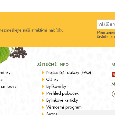
nezmeškejte naši atraktivní nabídku.
Mám zájem 
Stránka j
M
UŽITEČNÉ INFO
mínky
Nejčastější dotazy (FAQ)
ba
Články
M
 smlouvy
Bylíkovinky
Přehled poboček
Bylinkové kartičky
Věrnostní program
Seznam sortimentu