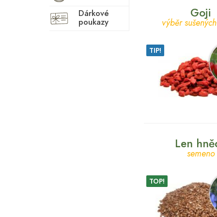
Goji
Dárkové
poukazy
výběr sušených
TIP!
Len hně
semeno
TOP!