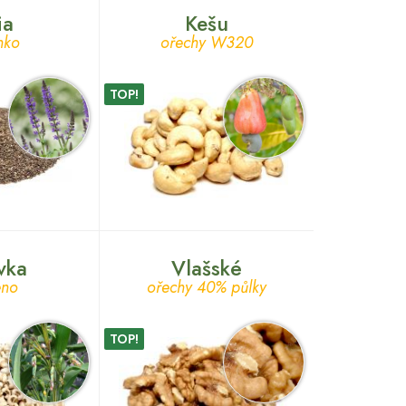
ia
Kešu
nko
ořechy W320
TOP!
vka
Vlašské
eno
ořechy 40% půlky
TOP!