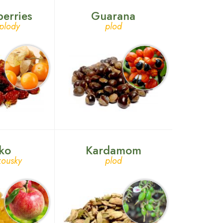
erries
Guarana
plody
plod
lko
Kardamom
kousky
plod