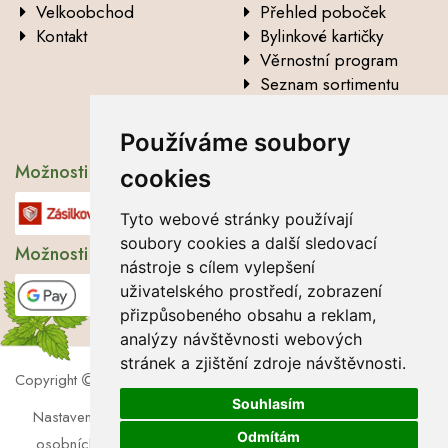
Velkoobchod
Přehled poboček
Kontakt
Bylinkové kartičky
Věrnostní program
Seznam sortimentu
Vysvětlení analytických
údajů
Používáme soubory
Možnosti dopravy
cookies
Tyto webové stránky používají
soubory cookies a další sledovací
Možnosti platby
nástroje s cílem vylepšení
uživatelského prostředí, zobrazení
přizpůsobeného obsahu a reklam,
analýzy návštěvnosti webových
stránek a zjištění zdroje návštěvnosti.
Copyright
2026 Lbros s.r.o.
Souhlasím
Nastavení cookies
|
Soubory cookies
|
Zásady zpracování
Odmítám
osobních údajů
|
Souhlas se zpracováním osobních údajů