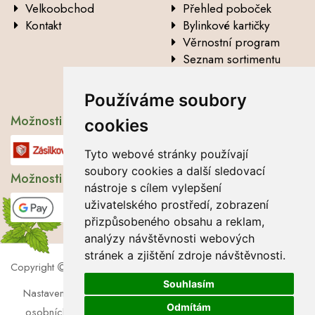
Velkoobchod
Přehled poboček
Kontakt
Bylinkové kartičky
Věrnostní program
Seznam sortimentu
Vysvětlení analytických
údajů
Používáme soubory
Možnosti dopravy
cookies
Tyto webové stránky používají
soubory cookies a další sledovací
Možnosti platby
nástroje s cílem vylepšení
uživatelského prostředí, zobrazení
přizpůsobeného obsahu a reklam,
analýzy návštěvnosti webových
stránek a zjištění zdroje návštěvnosti.
Copyright
2026 Lbros s.r.o.
Souhlasím
Nastavení cookies
|
Soubory cookies
|
Zásady zpracování
Odmítám
osobních údajů
|
Souhlas se zpracováním osobních údajů