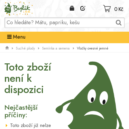
Domů
0 Kč
Menu
Vločky ovesné jemné
Suché plody
Semínka a semena
Toto zboží
není k
dispozici
Nejčastější
příčiny:
Toto zboží již nelze