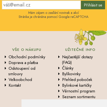
Přihlásit se
Mám zájem o zasílání novinek a akcí
Stránka je chráněna pomocí Google reCAPTCHA
VŠE O NÁKUPU
UŽITEČNÉ INFO
Obchodní podmínky
Nejčastější dotazy
(FAQ)
Doprava a platba
Články
Odstoupení od
smlouvy
Bylíkovinky
Velkoobchod
Přehled poboček
Kontakt
Bylinkové kartičky
Věrnostní program
Seznam sortimentu
Vysvětlení analytických