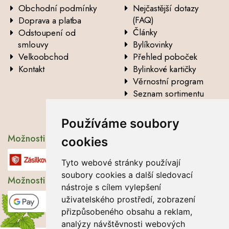
Obchodní podmínky
Nejčastější dotazy
(FAQ)
Doprava a platba
Články
Odstoupení od
smlouvy
Bylíkovinky
Velkoobchod
Přehled poboček
Kontakt
Bylinkové kartičky
Věrnostní program
Seznam sortimentu
Vysvětlení analytických
údajů
Používáme soubory
Možnosti dopravy
cookies
Tyto webové stránky používají
soubory cookies a další sledovací
Možnosti platby
nástroje s cílem vylepšení
uživatelského prostředí, zobrazení
přizpůsobeného obsahu a reklam,
analýzy návštěvnosti webových