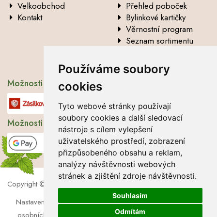
Velkoobchod
Přehled poboček
Kontakt
Bylinkové kartičky
Věrnostní program
Seznam sortimentu
Vysvětlení analytických
údajů
Používáme soubory
Možnosti dopravy
cookies
Tyto webové stránky používají
soubory cookies a další sledovací
Možnosti platby
nástroje s cílem vylepšení
uživatelského prostředí, zobrazení
přizpůsobeného obsahu a reklam,
analýzy návštěvnosti webových
stránek a zjištění zdroje návštěvnosti.
Copyright
2026 Lbros s.r.o.
Souhlasím
Nastavení cookies
|
Soubory cookies
|
Zásady zpracování
Odmítám
osobních údajů
|
Souhlas se zpracováním osobních údajů