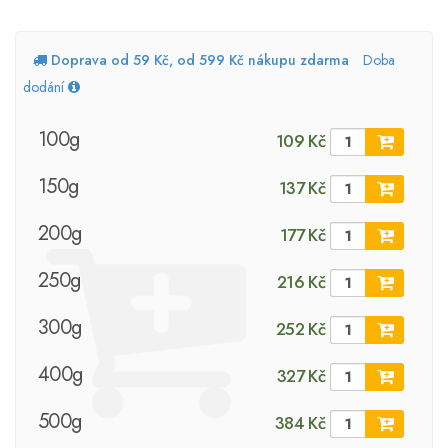
Doprava od 59 Kč, od 599 Kč nákupu zdarma
Doba
dodání
100g
109 Kč
150g
137 Kč
200g
177 Kč
250g
216 Kč
300g
252 Kč
400g
327 Kč
500g
384 Kč