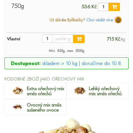
750g
536 Kč
Už sbíráte Bylíkačky?
Chci vědět více
715 Kč
Vlastní
/kg
Min. 850g, max. 5000g
Dostupnost:
skladem > 10 kg |
doručíme do 10.8.
PODOBNÉ ZBOŽÍ JAKO OŘECHOVÝ MIX
Extra ořechový mix
Lehký ořechový
směs ořechů
mix směs ořechů
Ovocný mix směs
sušeného ovoce