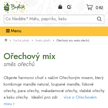
Domů
0 Kč
Menu
Ořechový mix směs ořechů
Suché plody
Směsi plodů
Ořechový mix
směs ořechů
Objevte harmonii chutí s naším Ořechovým mixem, který
kombinuje mandle natural, loupané mandle, lískové
ořechy, para ořechy, makadamové ořechy, vlašské ořechy
a kešu ořechy . Ideální pro zdr
... více o Ořechovém
mixu