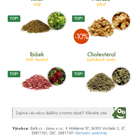
celý
plod
TOP!
TOP!
­-10%
Ibišek
Cholesterol
květ řezaný
bylinková směs
TOP!
TOP!
Zajímá vás něco dalšího o tomto zboží? Klikněte zde.
Výrobce:
Bylík.cz - Lbros s.r.o., K Mlékárně 57, 54303 Vrchlabí 3, IČ:
28811101, DIČ: 28811101
Obchodní podmínky