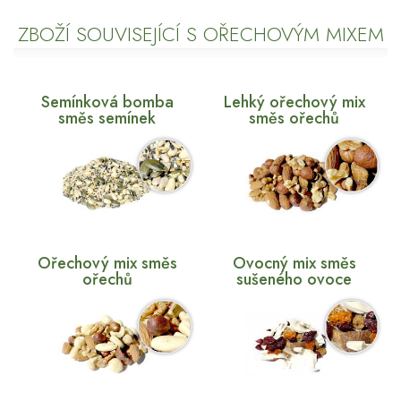
ZBOŽÍ SOUVISEJÍCÍ S OŘECHOVÝM MIXEM
Semínková bomba
Lehký ořechový mix
směs semínek
směs ořechů
Ořechový mix směs
Ovocný mix směs
ořechů
sušeného ovoce