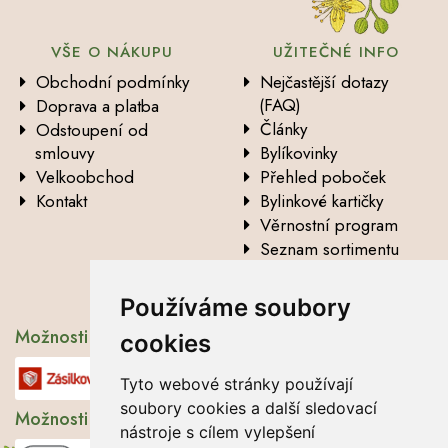
VŠE O NÁKUPU
UŽITEČNÉ INFO
Obchodní podmínky
Nejčastější dotazy
(FAQ)
Doprava a platba
Články
Odstoupení od
smlouvy
Bylíkovinky
Velkoobchod
Přehled poboček
Kontakt
Bylinkové kartičky
Věrnostní program
Seznam sortimentu
Vysvětlení analytických
údajů
Používáme soubory
Možnosti dopravy
cookies
Tyto webové stránky používají
soubory cookies a další sledovací
Možnosti platby
nástroje s cílem vylepšení