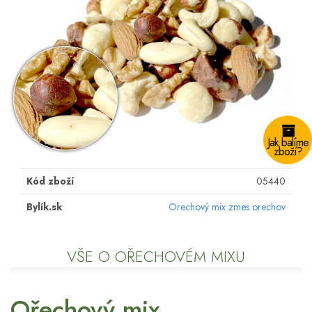
Jak balíme
zboží?
Kód zboží
05440
Bylík.sk
Orechový mix zmes orechov
VŠE O OŘECHOVÉM MIXU
Ořechový mix