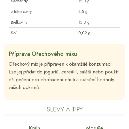
Sacharidy
12,0 g
z toho cukry
4,5 g
Bielkoviny
15,0 g
Soľ
0,02 g
Příprava Ořechového mixu
Ořechový mix je připraven k okamžité konzumaci.
Lze jej přidat do jogurtů, cereálií, salátů nebo použít
při pečení pro obohacení chuti a nutriční hodnoty
vašich pokrmů.
SLEVY A TIPY
Kmín
Moruše