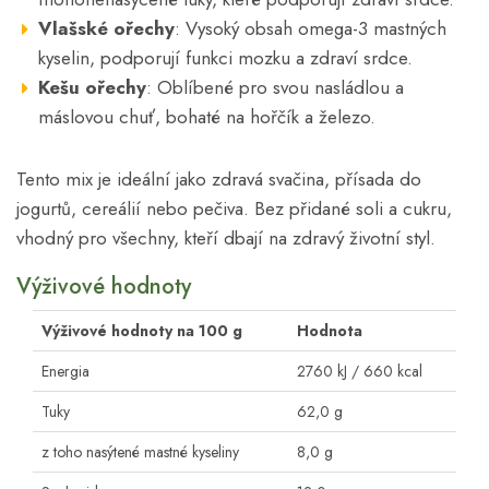
Vlašské ořechy
: Vysoký obsah omega-3 mastných
kyselin, podporují funkci mozku a zdraví srdce.
Kešu ořechy
: Oblíbené pro svou nasládlou a
máslovou chuť, bohaté na hořčík a železo.
Tento mix je ideální jako zdravá svačina, přísada do
jogurtů, cereálií nebo pečiva. Bez přidané soli a cukru,
vhodný pro všechny, kteří dbají na zdravý životní styl.
Výživové hodnoty
Výživové hodnoty na 100 g
Hodnota
Energia
2760 kJ / 660 kcal
Tuky
62,0 g
z toho nasýtené mastné kyseliny
8,0 g