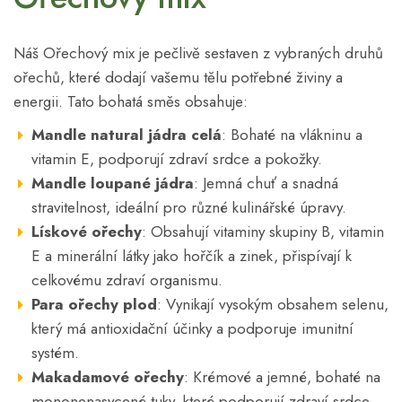
Náš Ořechový mix je pečlivě sestaven z vybraných druhů
ořechů, které dodají vašemu tělu potřebné živiny a
energii. Tato bohatá směs obsahuje:
Mandle natural jádra celá
: Bohaté na vlákninu a
vitamin E, podporují zdraví srdce a pokožky.
Mandle loupané jádra
: Jemná chuť a snadná
stravitelnost, ideální pro různé kulinářské úpravy.
Lískové ořechy
: Obsahují vitaminy skupiny B, vitamin
E a minerální látky jako hořčík a zinek, přispívají k
celkovému zdraví organismu.
Para ořechy plod
: Vynikají vysokým obsahem selenu,
který má antioxidační účinky a podporuje imunitní
systém.
Makadamové ořechy
: Krémové a jemné, bohaté na
mononenasycené tuky, které podporují zdraví srdce.