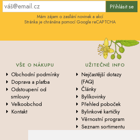
Přihlásit se
Mám zájem o zasílání novinek a akcí
Stránka je chráněna pomocí Google reCAPTCHA
VŠE O NÁKUPU
UŽITEČNÉ INFO
Obchodní podmínky
Nejčastější dotazy
(FAQ)
Doprava a platba
Články
Odstoupení od
smlouvy
Bylíkovinky
Velkoobchod
Přehled poboček
Kontakt
Bylinkové kartičky
Věrnostní program
Seznam sortimentu
Vysvětlení analytických