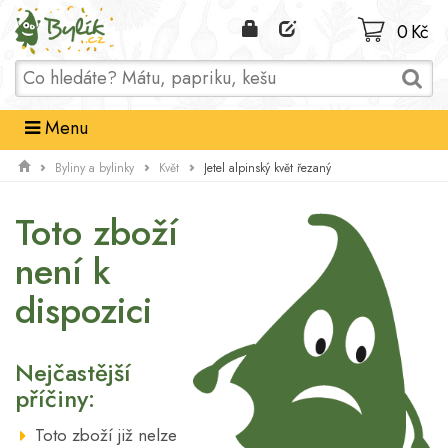
Domů
0 Kč
Menu
Jetel alpinský květ řezaný
Byliny a bylinky
Květ
Toto zboží
není k
dispozici
Nejčastější
příčiny:
Toto zboží již nelze