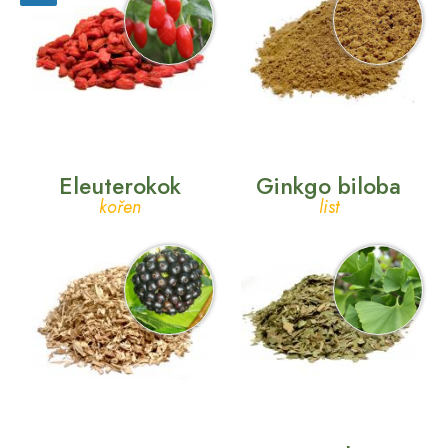
Eleuterokok
Ginkgo biloba
kořen
list