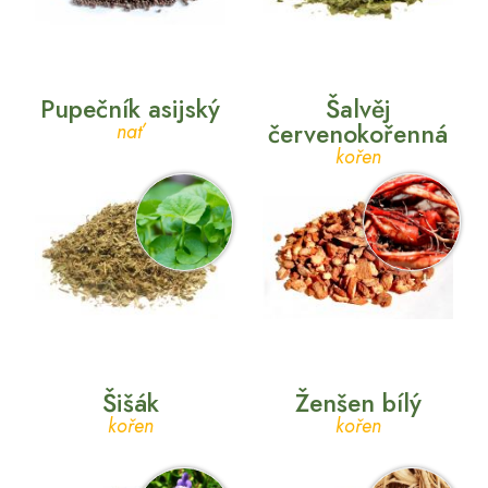
Pupečník asijský
Šalvěj
červenokořenná
nať
kořen
Šišák
Ženšen bílý
kořen
kořen