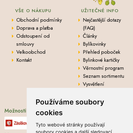
VŠE O NÁKUPU
UŽITEČNÉ INFO
Obchodní podmínky
Nejčastější dotazy
Doprava a platba
(FAQ)
Odstoupení od
Články
smlouvy
Bylíkovinky
Velkoobchod
Přehled poboček
Kontakt
Bylinkové kartičky
Věrnostní program
Seznam sortimentu
Vysvětlení
analytických údajů
Používáme soubory
Možnosti dopravy
cookies
Tyto webové stránky používají
soubory cookies a další sledovací