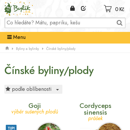
Domů
0 Kč
Menu
Byliny a bylinky
Čínské byliny/plody
Čínské byliny/plody
Toggle Dropdown
podle oblíbenosti
Goji
Cordyceps
sinensis
výběr sušených plodů
prášek
TIP!