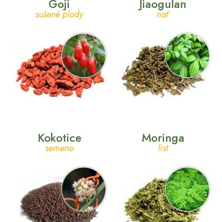
Goji
Jiaogulan
sušené plody
nať
Kokotice
Moringa
semeno
list