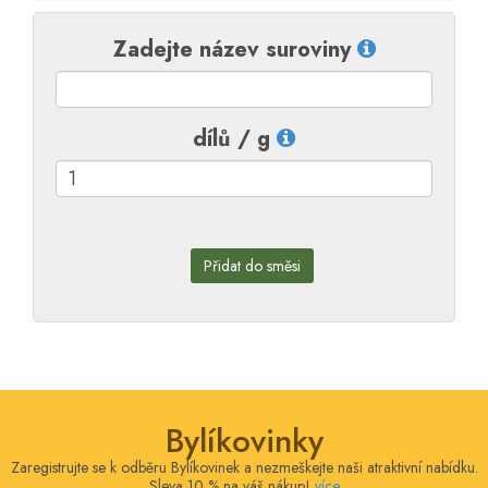
Zadejte název suroviny
dílů / g
Přidat do směsi
Bylíkovinky
Zaregistrujte se k odběru Bylíkovinek a nezmeškejte naši atraktivní nabídku.
Sleva 10 % na váš nákup!
více