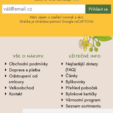
Přihlásit se
Mám zájem o zasílání novinek a akcí
Stránka je chráněna pomocí Google reCAPTCHA
VŠE O NÁKUPU
UŽITEČNÉ INFO
Obchodní podmínky
Nejčastější dotazy
(FAQ)
Doprava a platba
Články
Odstoupení od
smlouvy
Bylíkovinky
Velkoobchod
Přehled poboček
Kontakt
Bylinkové kartičky
Věrnostní program
Seznam sortimentu
Vysvětlení analytických