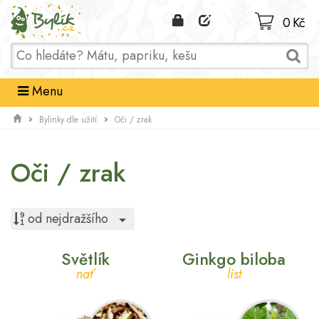
Domů
0 Kč
Menu
Bylinky dle užití
Oči / zrak
Oči / zrak
Toggle Dropdown
od nejdražšího
Světlík
Ginkgo biloba
nať
list