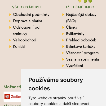
VŠE O NÁKUPU
UŽITEČNÉ INFO
Obchodní podmínky
Nejčastější dotazy
Doprava a platba
(FAQ)
Odstoupení od
Články
smlouvy
Bylíkovinky
Velkoobchod
Přehled poboček
Kontakt
Bylinkové kartičky
Věrnostní program
Seznam sortimentu
Vysvětlení
analytických údajů
Používáme soubory
Možnosti dopravy
cookies
Tyto webové stránky používají
soubory cookies a další sledovací