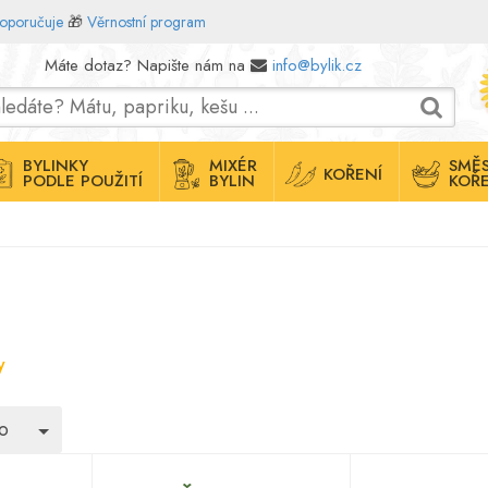
doporučuje
🎁
Věrnostní program
Máte dotaz? Napište nám na
info@bylik.cz
BYLINKY
MIXÉR
SMĚS
KOŘENÍ
PODLE POUŽITÍ
BYLIN
KOŘE
y
Toggle Dropdown
o