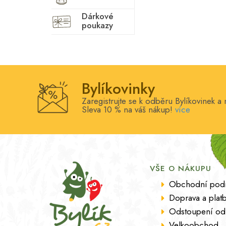
Dárkové
poukazy
Bylíkovinky
Zaregistrujte se k odběru Bylíkovinek a 
Sleva 10 % na váš nákup!
více
VŠE O NÁKUPU
Obchodní pod
Doprava a plat
Odstoupení od
Velkoobchod