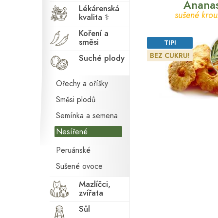
Anana
Lékárenská
sušené krou
kvalita ⚕
Koření a
směsi
TIP!
BEZ CUKRU!
Suché plody
Ořechy a oříšky
Směsi plodů
Semínka a semena
Nesířené
Peruánské
Sušené ovoce
Mazlíčci,
zvířata
Sůl