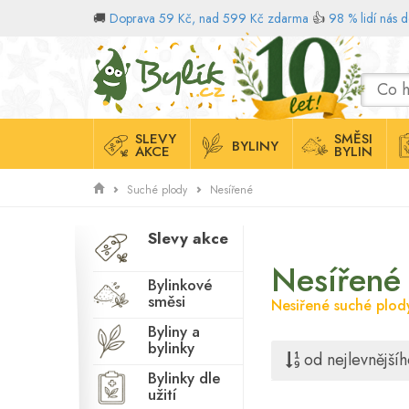
🚚
Doprava 59 Kč, nad 599 Kč zdarma
👍
98 % lidí nás 
Domů
SLEVY
SMĚSI
BYLINY
AKCE
BYLIN
Suché plody
Nesířené
Slevy akce
Nesířené
Bylinkové
směsi
Nesiřené suché plod
Byliny a
bylinky
od nejlevnějšíh
Bylinky dle
užití