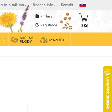
Vše o nákupu
Užitečné info
Kontakt
Přihlášení
Registrace
0 Kč
I
SUŠENÉ
MAZLÍČCI
NÍ
PLODY