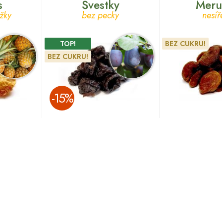
s
Švestky
Meru
žky
bez pecky
nesíř
TOP!
BEZ CUKRU!
BEZ CUKRU!
­-15%