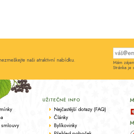
nezmeškejte naši atraktivní nabídku.
Mám zájem 
Stránka j
M
UŽITEČNÉ INFO
mínky
Nejčastější dotazy (FAQ)
ba
Články
M
 smlouvy
Bylíkovinky
Přehled poboček