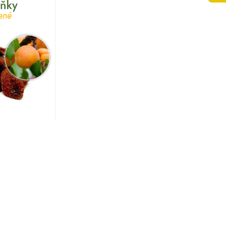
ňky
ené