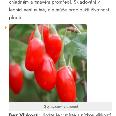
chladném a tmavém prostředí. Skladování v
lednici není nutné, ale může prodloužit životnost
plodů.
Goji
(Lycium chinense)
Bez Vlhkosti
: Uložte je v místě s nízkou vlhkostí.