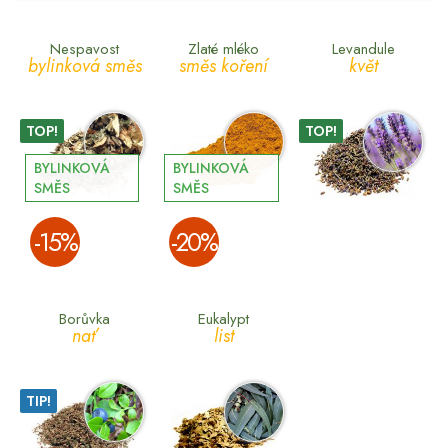
Nespavost
Zlaté mléko
Levandule
bylinková směs
směs koření
květ
TOP!
TOP!
BYLINKOVÁ
BYLINKOVÁ
SMĚS
SMĚS
­-15%
­-20%
Borůvka
Eukalypt
nať
list
TIP!