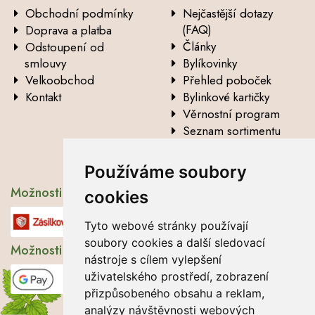
Obchodní podmínky
Nejčastější dotazy
(FAQ)
Doprava a platba
Články
Odstoupení od
smlouvy
Bylíkovinky
Velkoobchod
Přehled poboček
Kontakt
Bylinkové kartičky
Věrnostní program
Seznam sortimentu
Vysvětlení analytických
údajů
Používáme soubory
Možnosti dopravy
cookies
Tyto webové stránky používají
soubory cookies a další sledovací
Možnosti platby
nástroje s cílem vylepšení
uživatelského prostředí, zobrazení
přizpůsobeného obsahu a reklam,
analýzy návštěvnosti webových