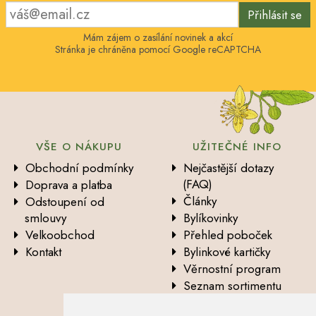
Přihlásit se
Mám zájem o zasílání novinek a akcí
Stránka je chráněna pomocí Google reCAPTCHA
VŠE O NÁKUPU
UŽITEČNÉ INFO
Obchodní podmínky
Nejčastější dotazy
(FAQ)
Doprava a platba
Články
Odstoupení od
smlouvy
Bylíkovinky
Velkoobchod
Přehled poboček
Kontakt
Bylinkové kartičky
Věrnostní program
Seznam sortimentu
Vysvětlení analytických