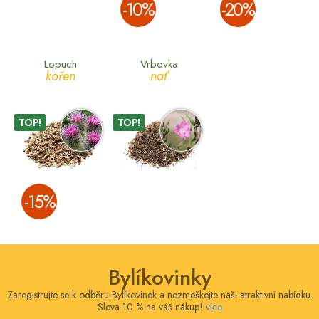
­-10%
­-20%
Lopuch
Vrbovka
kořen
nať
TOP!
TOP!
­-15%
Bylíkovinky
Zaregistrujte se k odběru Bylíkovinek a nezmeškejte naši atraktivní nabídku.
Sleva 10 % na váš nákup!
více