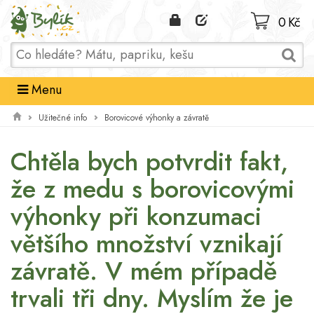
Domů
0 Kč
Menu
Užitečné info
Borovicové výhonky a závratě
Chtěla bych potvrdit fakt,
že z medu s borovicovými
výhonky při konzumaci
většího množství vznikají
závratě. V mém případě
trvali tři dny. Myslím že je