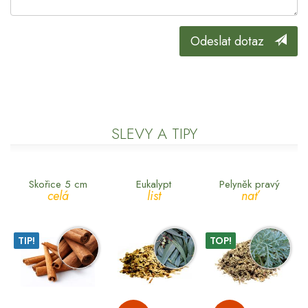
Odeslat dotaz
SLEVY A TIPY
Skořice 5 cm
Eukalypt
Pelyněk pravý
celá
list
nať
TIP!
TOP!