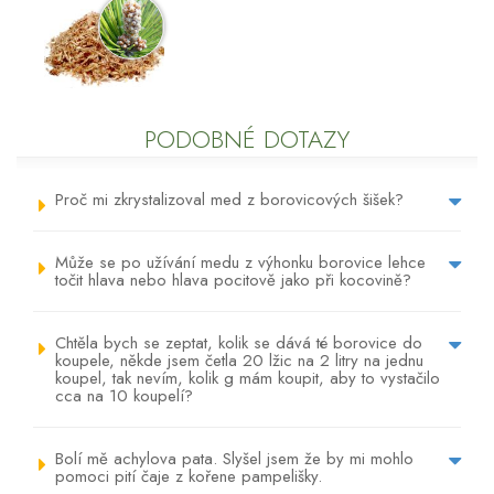
PODOBNÉ DOTAZY
Proč mi zkrystalizoval med z borovicových šišek?
Může se po užívání medu z výhonku borovice lehce
točit hlava nebo hlava pocitově jako při kocovině?
Chtěla bych se zeptat, kolik se dává té borovice do
koupele, někde jsem četla 20 lžic na 2 litry na jednu
koupel, tak nevím, kolik g mám koupit, aby to vystačilo
cca na 10 koupelí?
Bolí mě achylova pata. Slyšel jsem že by mi mohlo
pomoci pití čaje z kořene pampelišky.