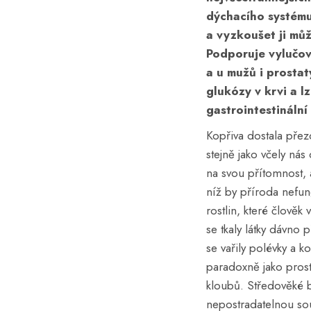
dýchacího systém
a vyzkoušet ji mů
Podporuje
vylučo
a u mužů i
prostat
glukózy v krvi
a lz
gastrointestinální
Kopřiva dostala přez
stejně jako včely ná
na svou přítomnost, 
níž by příroda nefun
rostlin, které člověk
se tkaly látky dávno 
se vařily polévky a k
paradoxně jako prost
kloubů. Středověké by
nepostradatelnou sou