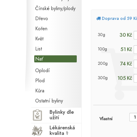
Čínské byliny/plody
Dřevo
Doprava od 59 K
Kořen
30 Kč
30g
Květ
List
51 Kč
100g
Nať
74 Kč
200g
Oplodí
105 Kč
300g
Plod
Kůra
Ostatní byliny
Bylinky dle
užití
Vlastní
Lékárenská
kvalita ⚕