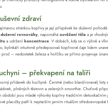
u.
uševní zdraví
ímavou stránkou kopřivy je její příspěvek ke duševní pohodě.
a
duševní rovnováhy
, napomáhá
osvěžení těla
a je vhodn
itu
a udržení
koncentrace
. V dobách, kdy se o výživě a vlli
o, bylinkáři intuitivně předepisovali kopřivové čaje lidem una
 proč – nedostatek železa a hořčíku se přímo projevuje únav
uchyni – překvapení na talíři
borný přídavek do kuchyně. Čerstvé (nebo blanšírované) listy 
nádivek, plněných těstovin a zelených smoothie. Chuťově připo
ím období jsou mladé výhonky kopřivy tradičním detoxikačním 
vé placičky patří k nejstarším jarním rituálům středoevropské