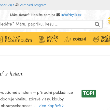
doporučuje
🎁
Věrnostní program
Máte dotaz? Napište nám na
info@bylik.cz
BYLINKY
MIXÉR
SMĚS
KOŘENÍ
PODLE POUŽITÍ
BYLIN
KOŘE
ť s listem
dvoudomé s listem – přírodní pokladnice
TOP!
dporuje vitalitu, zdravé vlasy, klouby,
u obranyschopnost.
... více Kopřivě