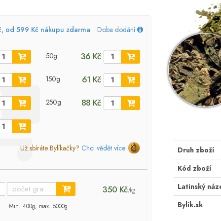
č, od 599 Kč nákupu zdarma
Doba dodání
36 Kč
50g
61 Kč
150g
88 Kč
250g
Už sbíráte Bylíkačky?
Chci vědět více
Druh zboží
Kód zboží
Latinský náz
350 Kč
/kg
Bylík.sk
Min. 400g, max. 5000g