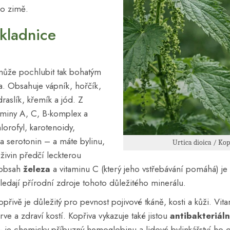
o zimě.
kladnice
 může pochlubit tak bohatým
a. Obsahuje vápník, hořčík,
draslík, křemík a jód. Z
aminy A, C, B-komplex a
hlorofyl, karotenoidy,
y a serotonin – a máte bylinu,
Urtica dioica / K
ivin předčí leckterou
 obsah
železa
a vitaminu C (který jeho vstřebávání pomáhá) je
hledají přírodní zdroje tohoto důležitého minerálu.
řivě je důležitý pro pevnost pojivové tkáně, kosti a kůži. Vit
krve a zdraví kostí. Kopřiva vykazuje také jistou
antibakteriáln
 – je chemicky příbuzný hemoglobinu a lidové bylinkářství ho