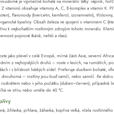
voudomé je výjimečně bohatá na minerální látky: vápník, hořčík
. Z vitaminů obsahuje vitaminy A, C, B-komplex a vitamin K. Př
oten), flavonoidy (kvercetin, kemferol, izoramnetin), třísloviny,
organické kyseliny. Obsah železa ve spojení s vitaminem C (kt
přivu k nejbohatším rostlinným zdrojům tohoto minerálu. Křemí
pevnosti pojivové tkáně, nehtů a vlasů.
te jako plevel v celé Evropě, mírné části Asie, severní Afric
edním z nejhojnějších druhů – roste v lesích, na rumištích, pod
ách i v blízkosti lidských sídel. Preferuje dusíkem bohaté, vl
dvouhomá – rostliny jsou buď samčí, nebo samičí. Ke sběru
d rozkvětem nebo v jeho počátku (duben–červen), případně lis
íhá ve stínu nebo uměle do 40 °C.
přivy
vá, žihlavka, prhlava, žáhavka, kopřiva velká, včela rostlinného