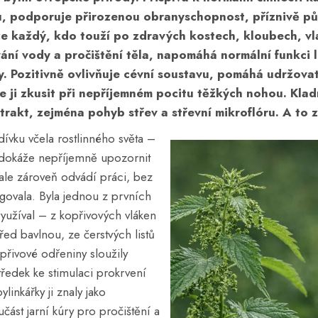
u
, podporuje
přirozenou obranyschopnost
, příznivě p
že každý, kdo touží po zdravých
kostech
,
kloubech
,
vl
vání vody
a
pročištění těla
, napomáhá normální funkci
y
. Pozitivně ovlivňuje
cévní soustavu
, pomáhá udržovat
e ji zkusit při nepříjemném pocitu
těžkých nohou
. Kla
 trakt
, zejména
pohyb střev
a
střevní mikroflóru
. A to 
dívku včela rostlinného světa –
s dokáže nepříjemně upozornit
ale zároveň odvádí práci, bez
govala. Byla jednou z prvních
 využíval – z kopřivových vláken
před bavlnou, ze čerstvých listů
opřivové odřeniny sloužily
ředek ke stimulaci prokrvení
linkářky ji znaly jako
část jarní kúry pro pročištění a