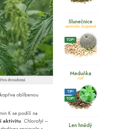
Slunečnice
semínko loupané
TOP!
Meduňka
nať
opřiva dvoudomá
TIP!
 kopřiva oblíbenou
TOP!
amin K se podílí na
í aktivitu
. Chlorofyl –
Len hnědý
 odedávna spojovalo s