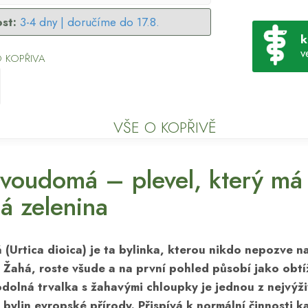
st:
3-4 dny |
doručíme do 17.8.
k
v
 KOPŘIVA
VŠE O KOPŘIVĚ
voudomá – plevel, který má v
á zelenina
(Urtica dioica) je ta bylinka, kterou nikdo nepozve n
 Žahá, roste všude a na první pohled působí jako obtí
dolná trvalka s žahavými chloupky je jednou z nejvýži
 bylin evropské přírody. Přispívá k normální činnosti
k