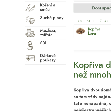
Koření a
Dostupno
směsi
Suché plody
PODOBNÉ ZBOŽÍ JAKO
Kopřiva
Mazlíčci,
kořen
zvířata
Sůl
Dárkové
poukazy
Kopřiva d
než mnoh
Kopřiva dvoudomá 
se tam vždy najde.
tato nenápadná, o
nejvšestrannějších