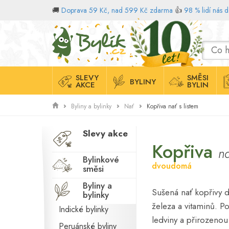
🚚
Doprava 59 Kč, nad 599 Kč zdarma
👍
98 % lidí nás 
Domů
SLEVY
SMĚSI
BYLINY
AKCE
BYLIN
Kopřiva nať s listem
Byliny a bylinky
Nať
Slevy akce
Kopřiva
na
Bylinkové
dvoudomá
směsi
Byliny a
Sušená nať kopřivy 
bylinky
železa a vitaminů. Po
Indické bylinky
ledviny a přirozeno
Peruánské byliny