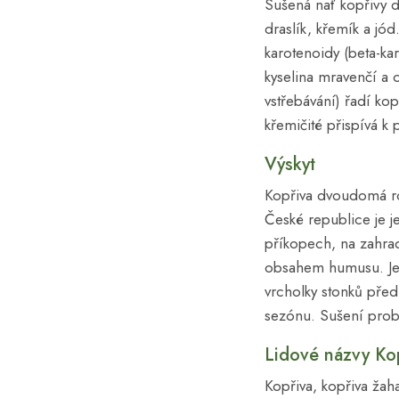
Sušená nať kopřivy d
draslík, křemík a jód
karotenoidy (beta-kar
kyselina mravenčí a 
vstřebávání) řadí ko
křemičité přispívá k 
Výskyt
Kopřiva dvoudomá ros
České republice je j
příkopech, na zahrad
obsahem humusu. Je 
vrcholky stonků pře
sezónu. Sušení prob
Lidové názvy Ko
Kopřiva, kopřiva žaha