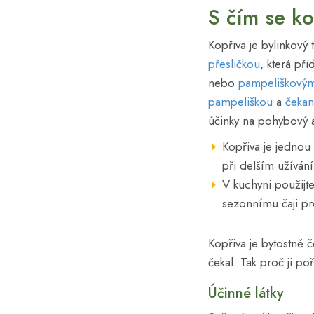
S čím se ko
Kopřiva je bylinkový 
přesličkou
, která př
nebo
pampeliškový
pampeliškou
a
čeka
účinky na pohybový a
Kopřiva je jednou
při delším užíván
V kuchyni použijt
sezonnímu čaji pr
Kopřiva je bytostně 
čekal. Tak proč ji po
Účinné látky