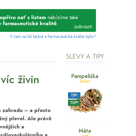
opřivu nať s listem
nabízíme také
e
farmaceutické kvalitě
zobrazit
V čem se liší běžná a farmaceutická kvalita bylin?
SLEVY A TIPY
íc živin
Pampeliška
kořen
TIP!
TOP!
a zahradu – a přesto
žný plevel. Ale právě
vnějších a
Máta
ardiovaskulárního
a
nať