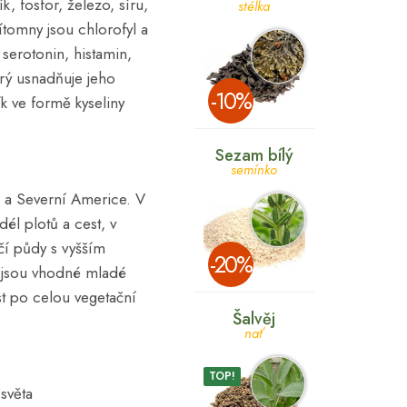
, fosfor, železo, síru,
stélka
ítomny jsou chlorofyl a
 serotonin, histamin,
erý usnadňuje jeho
­-10%
k ve formě kyseliny
Sezam bílý
semínko
e a Severní Americe. V
él plotů a cest, v
hčí půdy s vyšším
­-20%
 jsou vhodné mladé
t po celou vegetační
Šalvěj
nať
TOP!
 světa