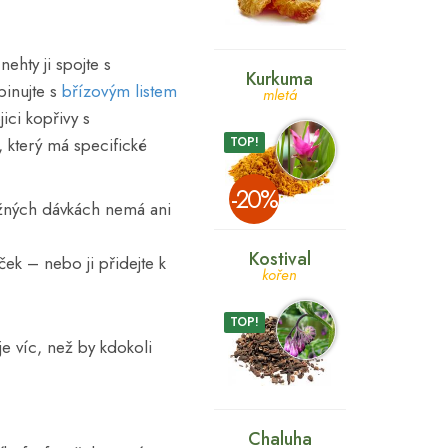
ehty ji spojte s
Kurkuma
binujte s
břízovým listem
mletá
jici kopřivy s
, který má specifické
TOP!
­-20%
běžných dávkách nemá ani
Kostival
ek – nebo ji přidejte k
kořen
TOP!
je víc, než by kdokoli
Chaluha