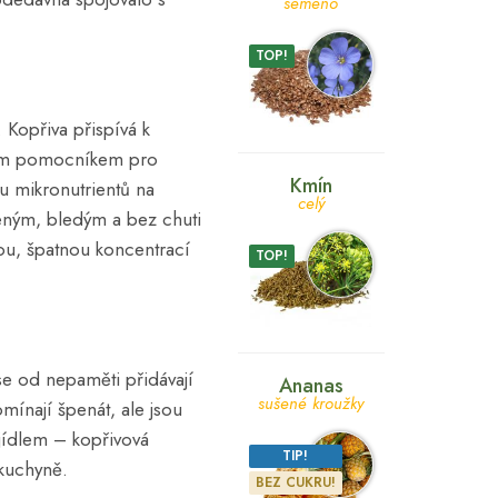
semeno
TOP!
 Kopřiva přispívá k
ým pomocníkem pro
Kmín
vu mikronutrientů na
celý
veným, bledým a bez chuti
ou, špatnou koncentrací
TOP!
se od nepaměti přidávají
Ananas
sušené kroužky
mínají špenát, ale jsou
jídlem – kopřivová
TIP!
 kuchyně.
BEZ CUKRU!