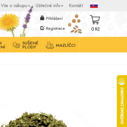
Vše o nákupu
Užitečné info
Kontakt
Přihlášení
Registrace
0 Kč
I
SUŠENÉ
MAZLÍČCI
NÍ
PLODY