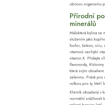
obnovu organismu p
Přírodní po
minerálů
Málokterá bylina se
složením jako kopřiv
fosfor, železo, síru, 
vitaminů nechybí vit
vitamin K. Přidejte c
flavonoidy, tříslovin
která svým obsahem ž
zeleninu. Právě pro
volbou pro ty, kteří 
Křemík obsažený v kop
normální srážlivosti 
zelené barvivo listů