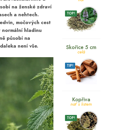
ůsobí na
ženské zdraví
TOP!
asech
a
nehtech
.
ledvin
,
močových cest
 normální hladinu
dně působí na
zdaleka není vše.
Skořice 5 cm
celá
TIP!
Kopřiva
nať s listem
TOP!