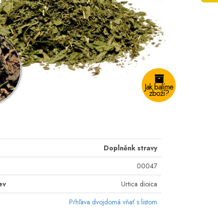
Jak balíme
zboží?
Doplněnk stravy
00047
ev
Urtica dioica
Pŕhľava dvojdomá vňať s listom