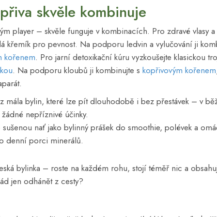
přiva skvěle kombinuje
tým player – skvěle funguje v kombinacích. Pro zdravé vlasy a n
idá křemík pro pevnost. Na podporu ledvin a vylučování ji kom
m kořenem
. Pro jarní detoxikační kúru vyzkoušejte klasickou tro
nkou
. Na podporu kloubů ji kombinujte s
kopřivovým kořenem
parát.
 z mála bylin, které lze pít dlouhodobě i bez přestávek – v 
í žádné nepříznivé účinky.
e sušenou nať jako bylinný prášek do smoothie, polévek a omáč
o denní porci minerálů.
česká bylinka – roste na každém rohu, stojí téměř nic a obsahu
řád jen odhánět z cesty?