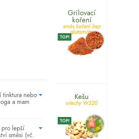
Grilovací
koření
směs koření bez
glutamátu
TOP!
NA
 tinktura nebo
Kešu
ologa a mam
CO
ořechy W320
SE
NÁS
TOP!
pro lepší
ZÁKAZNÍCI
ví směsi (vč.
PTAJÍ...