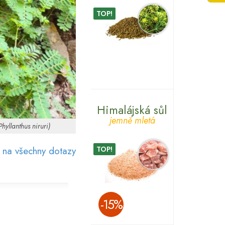
TOP!
Himalájská sůl
jemně mletá
Phyllanthus niruri)
 na všechny dotazy
TOP!
­-15%