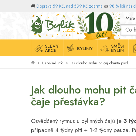
🚚
Doprava 59 Kč, nad 599 Kč zdarma
👍
98 % lidí nás 
Domů
Máte
SLEVY
SMĚSI
BYLINY
AKCE
BYLIN
Užitečné info
Jak dlouho mohu pit čaj chanta piedra a jaká je mezi pitím čaje přestávka?
Jak dlouho mohu pit ča
čaje přestávka?
Osvědčený rytmus u bylinných čajů je
3 tý
případně 4 týdny pití + 1-2 týdny pauza. Pa