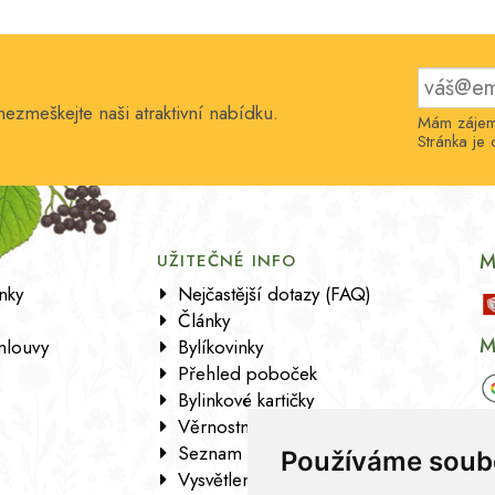
nezmeškejte naši atraktivní nabídku.
Mám zájem 
Stránka j
M
UŽITEČNÉ INFO
nky
Nejčastější dotazy (FAQ)
Články
M
mlouvy
Bylíkovinky
Přehled poboček
Bylinkové kartičky
Věrnostní program
Seznam sortimentu
Používáme soub
Vysvětlení analytických údajů