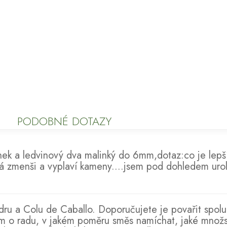
PODOBNÉ DOTAZY
ek a ledvinový dva malinký do 6mm,dotaz:co je lepší
terá zmenši a vyplaví kameny....jsem pod dohledem ur
ru a Colu de Caballo. Doporučujete je povařit spolu 
m o radu, v jakém poměru směs namíchat, jaké množst