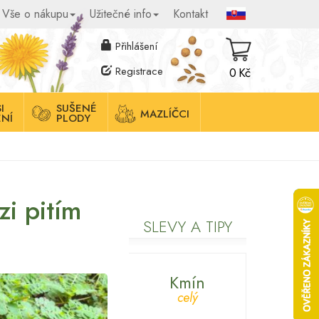
Vše o nákupu
Užitečné info
Kontakt
Přihlášení
Registrace
0 Kč
I
SUŠENÉ
MAZLÍČCI
NÍ
PLODY
zi pitím
SLEVY A TIPY
Kmín
celý