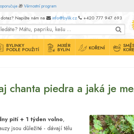
doporučuje
🎁
Věrnostní program
 dotaz? Napište nám na
info@bylik.cz
+420 777 947 693
BYLINKY
MIXÉR
SMĚS
KOŘENÍ
PODLE POUŽITÍ
BYLIN
KOŘE
j chanta piedra a jaká je me
dny pití + 1 týden volno
,
uzy jsou důležité - dávají tělu