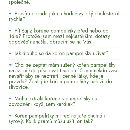
společně.
Prosím poradit jak na hodně vysoký cholesterol
rychle?
Pít čaj z kořene pampelišky před nebo po
jídle? Protože jsem mezi nejčastějšími dotazy
odpověď nenašla, obracím se na Vás.
Jak dlouho se dá kořen pampelišky užívat?
Chci se zeptat mám sušený kořen pampelišky
na čaj někdo píše uvařit aspoň 15 min někdo zase
nevařit aby se neztratili cenné látky, kde je
pravda? Zdali jde kořen pampelišky naložit do
slivovice.
Mohu extrakt kořene s pampelišky na
odvodněni když jsem kardiak?
Kořen pampelišky mi teď na jaře chutná i
syrový. Kolik gramů můžu užít jen tak?