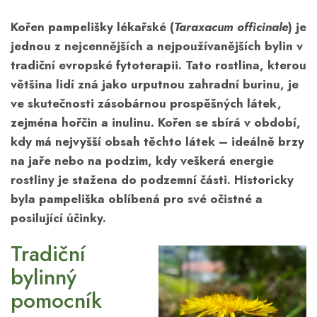
Kořen pampelišky lékařské (
Taraxacum officinale
) je
jednou z nejcennějších a nejpoužívanějších bylin v
tradiční evropské fytoterapii. Tato rostlina, kterou
většina lidí zná jako urputnou zahradní burinu, je
ve skutečnosti zásobárnou prospěšných látek,
zejména hořčin a inulinu. Kořen se sbírá v období,
kdy má nejvyšší obsah těchto látek – ideálně brzy
na jaře nebo na podzim, kdy veškerá energie
rostliny je stažena do podzemní části. Historicky
byla pampeliška oblíbená pro své očistné a
posilující účinky.
Tradiční
bylinný
pomocník