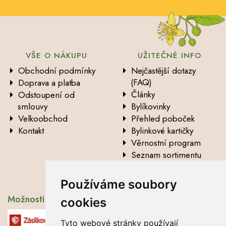
VŠE O NÁKUPU
UŽITEČNÉ INFO
Obchodní podmínky
Nejčastější dotazy
(FAQ)
Doprava a platba
Články
Odstoupení od
smlouvy
Bylíkovinky
Velkoobchod
Přehled poboček
Kontakt
Bylinkové kartičky
Věrnostní program
Seznam sortimentu
Vysvětlení analytických
údajů
Používáme soubory
Možnosti dopravy
cookies
Tyto webové stránky používají