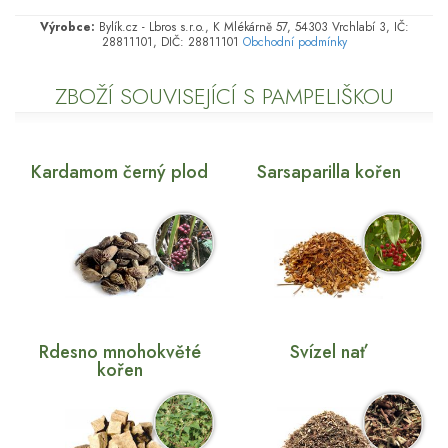
Výrobce:
Bylík.cz - Lbros s.r.o., K Mlékárně 57, 54303 Vrchlabí 3, IČ:
28811101, DIČ: 28811101
Obchodní podmínky
ZBOŽÍ SOUVISEJÍCÍ S PAMPELIŠKOU
Kardamom černý plod
Sarsaparilla kořen
Rdesno mnohokvěté
Svízel nať
kořen