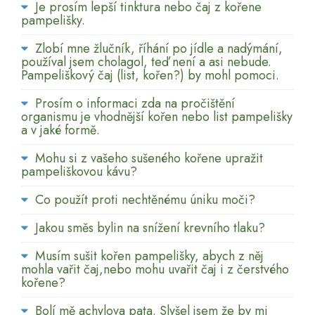
Je prosím lepší tinktura nebo čaj z kořene
pampelišky.
Zlobí mne žlučník, říhání po jídle a nadýmání,
používal jsem cholagol, teď není a asi nebude.
Pampeliškový čaj (list, kořen?) by mohl pomoci.
Prosím o informaci zda na pročištění
organismu je vhodnější kořen nebo list pampelišky
a v jaké formě.
Mohu si z vašeho sušeného kořene upražit
pampeliškovou kávu?
Co použít proti nechtěnému úniku moči?
Jakou směs bylin na snížení krevního tlaku?
Musím sušit kořen pampelišky, abych z něj
mohla vařit čaj,nebo mohu uvařit čaj i z čerstvého
kořene?
Bolí mě achylova pata. Slyšel jsem že by mi