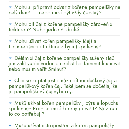
Mohu si připravit odvar z kořene pampelišky na
celý den? .... nebo musí být vždy čerstvý?
Mohu pít čaj z kořene pampelišky zároveň s
tinkturou? Nebo jedno či druhé.
Mohu užívat kořen pampelišky (čaj) a
Lichořeřišnici ( tinktura z bylin) společně?
Dělám si čaj z kořene pampelišky sušený stačí
jen zalít vařící vodou a nechat ho 15minut louhovat
nebo musím vařit 5minut?
Chci se zeptat jestli můžu pít meduňkový čaj a
pampeliškový kořen čaj. Také jsem se dočetla, že
je pampeliškový čaj výborný.
Mužů užívat kořen pampelišky , pýru a lopuchu
společně? Proč se musí kořeny povařit? Neztratí
to co potřebuji?
Můžu užívat ostropestřec a kořen pampelišky