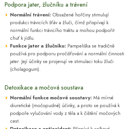
Podpora jater, žlučníku a trávení
Normální trávení:
Obsažené hořčiny stimulují
produkci trávicích šťáv a žluči, čímž přispívají k
normální funkci trávicího traktu a mohou podpořit
chuť k jídlu.
Funkce jater a žlučníku:
Pampeliška se tradičně
používá pro podporu pročišťování a normální činnosti
jater. Její účinky se projevují ve stimulaci toku žluči
(cholagogum).
Detoxikace a močová soustava
Normální funkce močové soustavy:
Má mírné
diuretické (močopudné) účinky, a proto se používá k
podpoře vylučování vody z těla a k čištění močových
cest.
Detoxikace a antioxidant:
Přispívá k celkové