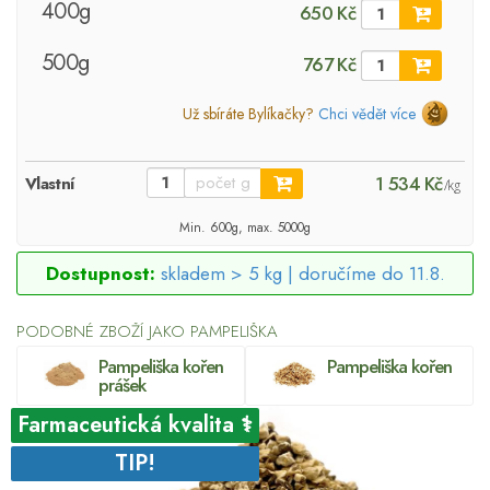
400g
650 Kč
500g
767 Kč
Už sbíráte Bylíkačky?
Chci vědět více
1 534 Kč
Vlastní
/kg
Min. 600g, max. 5000g
Dostupnost:
skladem > 5 kg |
doručíme do 11.8.
PODOBNÉ ZBOŽÍ JAKO PAMPELIŠKA
Pampeliška kořen
Pampeliška kořen
prášek
Farmaceutická kvalita ⚕
TIP!