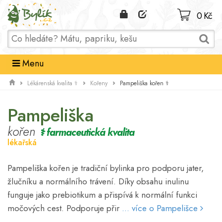
Domů
0 Kč
Menu
Pampeliška kořen ⚕
Lékárenská kvalita ⚕
Kořeny
Pampeliška
kořen
⚕ farmaceutická kvalita
lékařská
Pampeliška kořen je tradiční bylinka pro podporu jater,
žlučníku a normálního trávení. Díky obsahu inulinu
funguje jako prebiotikum a přispívá k normální funkci
močových cest. Podporuje přir
... více o Pampelišce