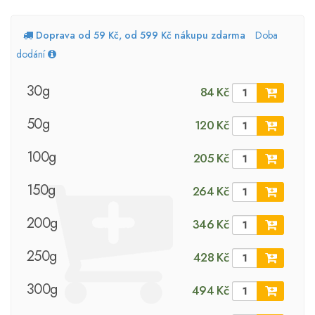
Doprava od 59 Kč, od 599 Kč nákupu zdarma
Doba
dodání
30g
84 Kč
50g
120 Kč
100g
205 Kč
150g
264 Kč
200g
346 Kč
250g
428 Kč
300g
494 Kč