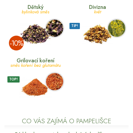
Dětský
Divizna
bylinková směs
květ
TIP!
­-10%
Grilovací koření
směs koření bez glutamátu
TOP!
CO VÁS ZAJÍMÁ O PAMPELIŠCE