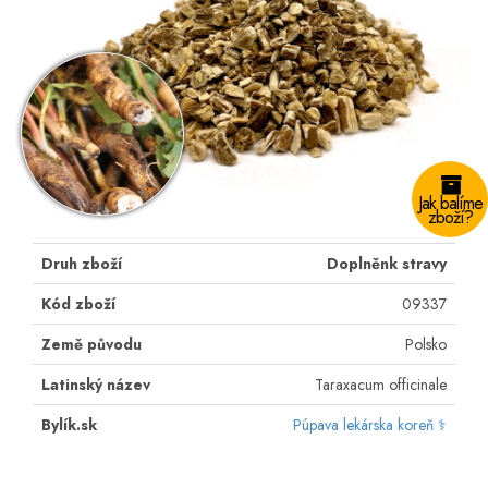
Jak balíme
zboží?
Druh zboží
Doplněnk stravy
Kód zboží
09337
Země původu
Polsko
Latinský název
Taraxacum officinale
Bylík.sk
Púpava lekárska koreň ⚕