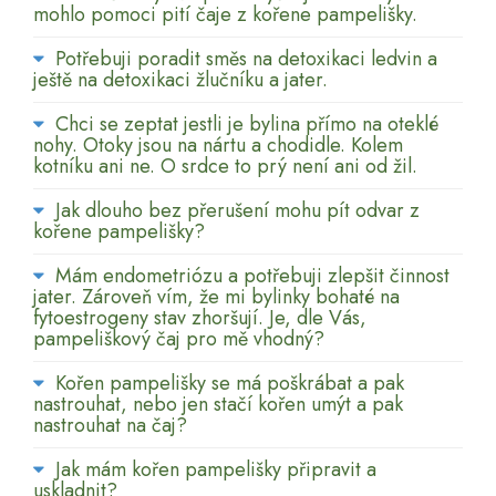
mohlo pomoci pití čaje z kořene pampelišky.
Potřebuji poradit směs na detoxikaci ledvin a
ještě na detoxikaci žlučníku a jater.
Chci se zeptat jestli je bylina přímo na oteklé
nohy. Otoky jsou na nártu a chodidle. Kolem
kotníku ani ne. O srdce to prý není ani od žil.
Jak dlouho bez přerušení mohu pít odvar z
kořene pampelišky?
Mám endometriózu a potřebuji zlepšit činnost
jater. Zároveň vím, že mi bylinky bohaté na
fytoestrogeny stav zhoršují. Je, dle Vás,
pampeliškový čaj pro mě vhodný?
Kořen pampelišky se má poškrábat a pak
nastrouhat, nebo jen stačí kořen umýt a pak
nastrouhat na čaj?
Jak mám kořen pampelišky připravit a
uskladnit?