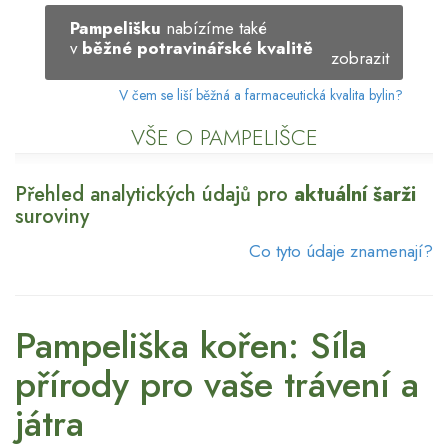
Pampelišku
nabízíme také
v
běžné potravinářské kvalitě
zobrazit
V čem se liší běžná a farmaceutická kvalita bylin?
VŠE O PAMPELIŠCE
Přehled analytických údajů pro
aktuální šarži
suroviny
Co tyto údaje znamenají?
Pampeliška kořen: Síla
přírody pro vaše trávení a
játra