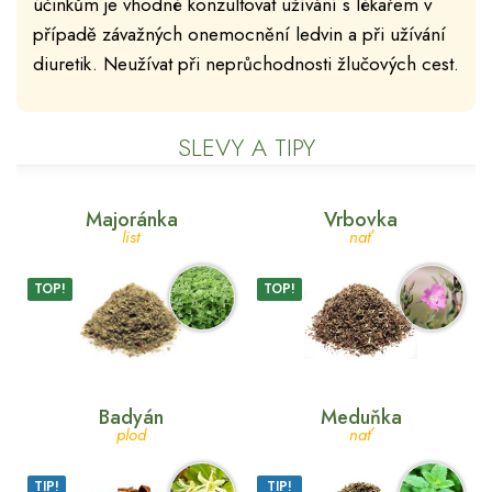
účinkům je vhodné konzultovat užívání s lékařem v
případě závažných onemocnění ledvin a při užívání
diuretik. Neužívat při neprůchodnosti žlučových cest.
SLEVY A TIPY
Majoránka
Vrbovka
list
nať
TOP!
TOP!
Badyán
Meduňka
plod
nať
TIP!
TIP!