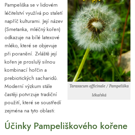
Pampeliška se v lidovém
léčitelství využívá po staletí
napříč kulturami. Její název
(Smetanka, mléčný kořen)
odkazuje na bílé latexové
mléko, které se objevuje
při poranění. Zvláště její
kořen je proslulý silnou
kombinací hořčin a
prebiotických sacharidů.
Moderní výzkum stále
Taraxacum officinale / Pampeliška
častěji potvrzuje tradiční
lékařská
použití, které se soustředí
zejména na tyto oblasti:
Účinky Pampeliškového kořene