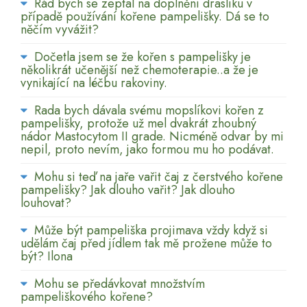
Rád bych se zeptal na doplnění draslíku v
případě používání kořene pampelišky. Dá se to
něčím vyvážit?
Dočetla jsem se že kořen s pampelišky je
několikrát učenější než chemoterapie..a že je
vynikající na léčbu rakoviny.
Rada bych dávala svému mopslíkovi kořen z
pampelišky, protože už mel dvakrát zhoubný
nádor Mastocytom II grade. Nicméně odvar by mi
nepil, proto nevím, jako formou mu ho podávat.
Mohu si teď na jaře vařit čaj z čerstvého kořene
pampelišky? Jak dlouho vařit? Jak dlouho
louhovat?
Může být pampeliška projimava vždy když si
udělám čaj před jídlem tak mě prožene může to
být? Ilona
Mohu se předávkovat množstvím
pampeliškového kořene?