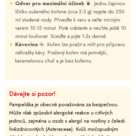
Odvar pro maximální účinek
🍵: Jednu čajovou
lžičku sušeného kořene (cca 2-3 g) vsypte do 250
ml studené vody. Přiveďte k varu a vařte mírným
varem 10-15 minut. Poté odstavte a nechte ještě 10
minut louhovat. Sceďte a pijte 1-2x denně.
Kávovina
☕: Kořen lze pražit a mlít pro přípravu
náhražky kávy. Pražený kořen má jemnější,
karamelovou chuť a je bez kofeinu.
Dávejte si pozor!
Pampeliška je obecně považována za bezpečnou.
Může však způsobit alergické reakce u citlivých
jedinců, zejména u osob s alergií na rostliny z čeledi
hvězdnicovitých (Asteraceae). Kvůli močopudným