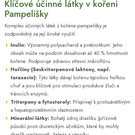
Klíčové účinné látky v kořeni
Pampelišky
Komplex účinných látek z kořene pampelišky je
zodpovědný za její široké využití:
Inulin:
Významný polysacharid a prebiotikum. Jeho
obsah může na podzim dosahovat až 40 % hmotnosti
kořene. Podporuje zdravou střevní mikroflóru.
Hořčiny (Seskviterpenové laktony, např.
taraxacin):
Tyto látky dávají kořenu typickou hořkou
chuť a jsou klíčové pro stimulaci produkce žluči a
trávicích enzymů.
Triterpeny a fytosteroly:
Přispívají k protizánětlivým
a hepatoprotektivním vlastnostem.
Minerální látky:
Bohatý zdroj draslíku (příznivě
působí proti diuretickým účinkům, které by mohly
draslík vyplavovat), železa a vápníku.