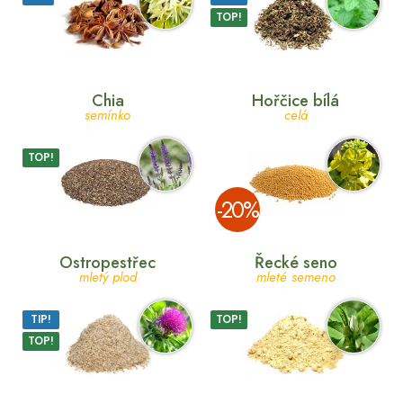
TOP!
Chia
Hořčice bílá
semínko
celá
TOP!
­-20%
Ostropestřec
Řecké seno
mletý plod
mleté semeno
TIP!
TOP!
TOP!