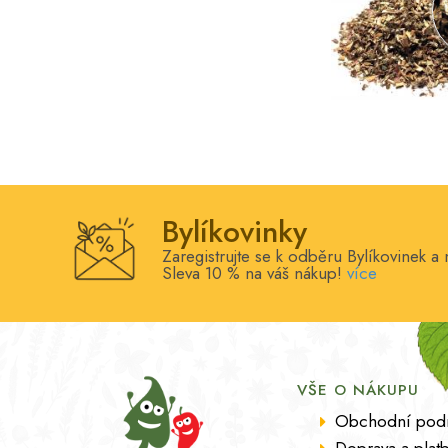
Usínání
Vaginální mikroflóra
Vitalita
Vitamíny
Vykašlávání
Vylučování
Záněty
Bylíkovinky
Žaludek
Zaregistrujte se k odběru Bylíkovinek a 
Žíly
Sleva 10 % na váš nákup!
více
Žlučník
VŠE O NÁKUPU
Obchodní pod