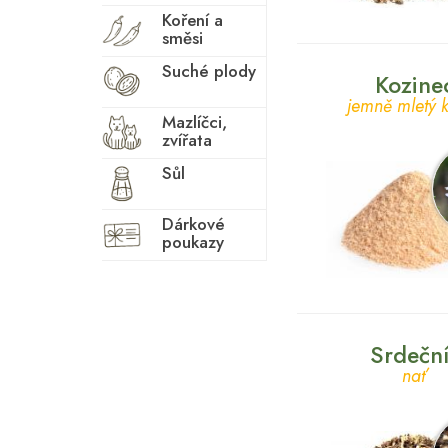
Plynatost
Koření a
Pohlavní zdraví
směsi
žen
Suché plody
Kozine
Pročištění
jemně mletý 
Prostata
Mazlíčci,
zvířata
Relaxace
Sůl
Sex
Spánek
Dárkové
poukazy
Srdce
Stres
Střeva
Srdečn
Svaly
nať
Těžké nohy
Trávení