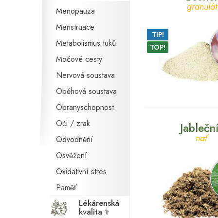
granulát
Menopauza
Menstruace
TIP!
Metabolismus tuků
TOP!
Močové cesty
Nervová soustava
Oběhová soustava
Obranyschopnost
Oči / zrak
Jablečn
nať
Odvodnění
Osvěžení
Oxidativní stres
Paměť
Lékárenská
Plodnost
kvalita ⚕