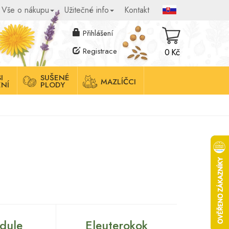
Vše o nákupu
Užitečné info
Kontakt
Přihlášení
Registrace
0 Kč
I
SUŠENÉ
MAZLÍČCI
NÍ
PLODY
dule
Eleuterokok