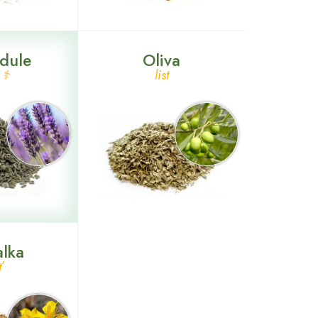
dule
Oliva
 ⚕
list
alka
ť