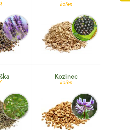
t
kořen
ška
Kozinec
ť
kořen