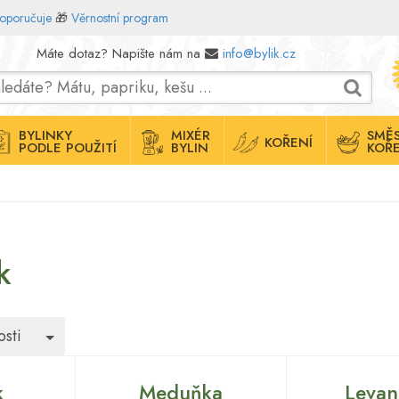
doporučuje
🎁
Věrnostní program
Máte dotaz? Napište nám na
info@bylik.cz
BYLINKY
MIXÉR
SMĚS
KOŘENÍ
PODLE POUŽITÍ
BYLIN
KOŘE
k
Toggle Dropdown
sti
k
Meduňka
Levan