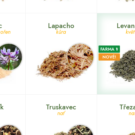
c
Lapacho
Levan
kořen
kůra
květ
FARMA ⚕
NOVÉ!
ík
Truskavec
Třez
nať
na