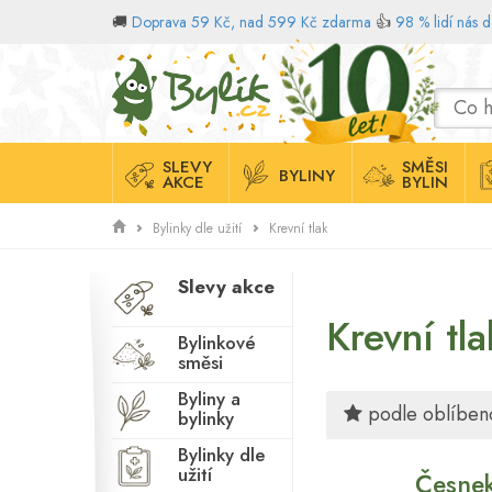
Chuť k jídlu
🚚
Doprava 59 Kč, nad 599 Kč zdarma
👍
98 % lidí nás 
Imunita
Domů
Játra
Kardiovaskulární
systém
SLEVY
SMĚSI
BYLINY
AKCE
BYLIN
Klouby
Kojení
Bylinky dle užití
Krevní tlak
Koncentrace
Slevy akce
Kosti
Krevní tla
Krev
Bylinkové
směsi
Krevní tlak
Byliny a
Kůže
podle oblíbeno
bylinky
Ledviny
Bylinky dle
užití
Česne
Lymfatický systém