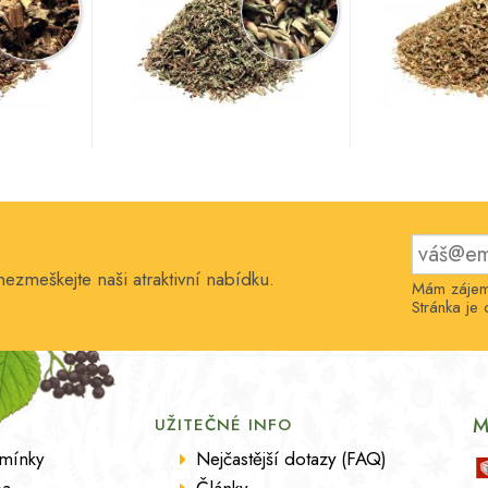
nezmeškejte naši atraktivní nabídku.
Mám zájem 
Stránka j
M
UŽITEČNÉ INFO
mínky
Nejčastější dotazy (FAQ)