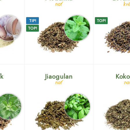
nať
kvě
TIP!
TOP!
TOP!
ík
Jiaogulan
Koko
nať
na