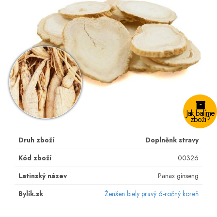
Jak balíme
zboží?
Druh zboží
Doplněnk stravy
Kód zboží
00326
Latinský název
Panax ginseng
Bylík.sk
Ženšen biely pravý 6-ročný koreň