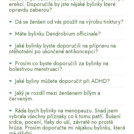
erekcí. Doporučila by jste nějaké bylinky které
opravdu zaberou?
Dá se ženšen od vás použít na výrobu tinktury?
Máte bylinku Dendrobium officinale?
Jaké bylinky byste doporučili na přípravu na
otěhotnění po ukončené antikoncepci?
Prosím co byste doporučili za bylinky na
bolestivou menstruaci?
Jaké byliny můžete doporučit při ADHD?
Jaký je rozdíl mezi ženšenem bílým a
červeným.
Ráda bych bylinky na menopauzu. Snad jsem
vybrala všechny příznaky co k tomu patří. Bušení
srdce, pocení, tlaky do uší, závratě no prostě
hrůza. Prosím doporučte mi nějakou bylinku, která
mě sklidní.