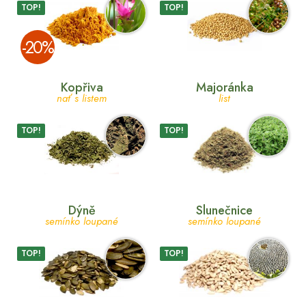
TOP!
TOP!
­-20%
Kopřiva
Majoránka
nať s listem
list
TOP!
TOP!
Dýně
Slunečnice
semínko loupané
semínko loupané
TOP!
TOP!