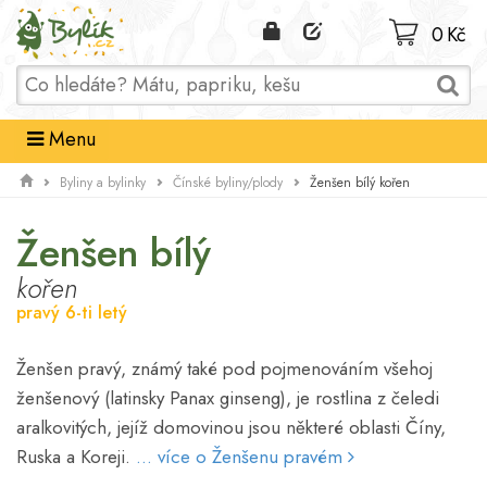
Domů
0 Kč
Menu
Ženšen bílý kořen
Byliny a bylinky
Čínské byliny/plody
Ženšen bílý
kořen
pravý 6-ti letý
Ženšen pravý, známý také pod pojmenováním všehoj
ženšenový (latinsky Panax ginseng), je rostlina z čeledi
aralkovitých, jejíž domovinou jsou některé oblasti Číny,
Ruska a Koreji.
... více o Ženšenu pravém