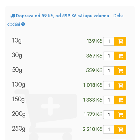
Doprava od 59 Kč, od 599 Kč nákupu zdarma
Doba
dodání
10g
139 Kč
30g
367 Kč
50g
559 Kč
100g
1 018 Kč
150g
1 333 Kč
200g
1 772 Kč
250g
2 210 Kč