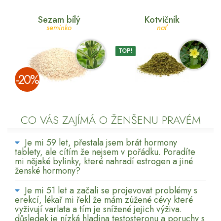
Sezam bílý
Kotvičník
semínko
nať
TOP!
­-20%
CO VÁS ZAJÍMÁ O ŽENŠENU PRAVÉM
Je mi 59 let, přestala jsem brát hormony
tablety, ale cítím že nejsem v pořádku. Poradíte
mi nějaké bylinky, které nahradí estrogen a jiné
ženské hormony?
Je mi 51 let a začali se projevovat problémy s
erekcí, lékař mi řekl že mám zúžené cévy které
vyživují varlata a tím je snížené jejich výživa.
důsledek je nízká hladina testosteronu a poruchy s