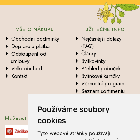
VŠE O NÁKUPU
UŽITEČNÉ INFO
Obchodní podmínky
Nejčastější dotazy
(FAQ)
Doprava a platba
Články
Odstoupení od
smlouvy
Bylíkovinky
Velkoobchod
Přehled poboček
Kontakt
Bylinkové kartičky
Věrnostní program
Seznam sortimentu
Vysvětlení analytických
údajů
Používáme soubory
Možnosti dopravy
cookies
Tyto webové stránky používají