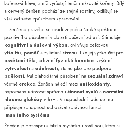
kořenová hlava, z níž vyrůstají tenčí mrkvovité kořeny. Bílý
a červený ženšen pochází ze stejné rostliny, odlišují se
však od sebe způsobem zpracování.
U ženšenu pravého se uvádí zejména široké spektrum
pozitivního působení v oblasti duševní zdraví. Stimuluje
kognitivní
a
duševní výkon
, ovlivňuje celkovou
vitalitu
,
paměť
a zvládání
stresu
. Lze jej vyzkoušet pro
osvěžení těla
, udržení
fyzické kondice
, zvýšení
vytrvalosti
a
odolnosti
, stejně jako pro podporu
bdělosti
. Má blahodárné působení na
sexuální zdraví
včetně
erekce
. Ženšen náleží mezi
antioxidanty
,
napomáhá udržovat správnou
činnost svalů
a
normální
hladinu glukózy v krvi
. V neposlední řadě se mu
připisuje schopnost uchovávat správnou funkci
imunitního systému
.
Ženšen je bezesporu takřka mystickou rostlinou, která si