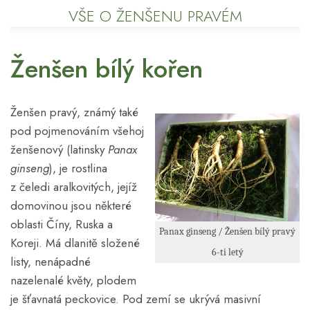
VŠE O ŽENŠENU PRAVÉM
Ženšen bílý kořen
Ženšen pravý, známý také
pod pojmenováním všehoj
ženšenový (latinsky
Panax
ginseng
), je rostlina
z čeledi aralkovitých, jejíž
domovinou jsou některé
oblasti Číny, Ruska a
Panax ginseng / Ženšen bílý pravý
Koreji. Má dlanitě složené
6-ti letý
listy, nenápadné
nazelenalé květy, plodem
je šťavnatá peckovice. Pod zemí se ukrývá masivní