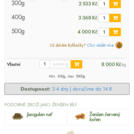
300g
2 533 Kč
400g
3 368 Kč
500g
4 000 Kč
Už sbíráte Bylíkačky?
Chci vědět více
8 000 Kč
Vlastní
/kg
Min. 600g, max. 5000g
Dostupnost:
3-4 dny |
doručíme do 14.8.
PODOBNÉ ZBOŽÍ JAKO ŽENŠEN BÍLÝ
Jiaogulan nať
Ženšen červený
kořen