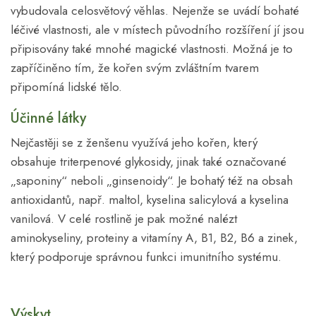
vybudovala celosvětový věhlas. Nejenže se uvádí bohaté
léčivé vlastnosti, ale v místech původního rozšíření jí jsou
připisovány také mnohé magické vlastnosti. Možná je to
zapříčiněno tím, že kořen svým zvláštním tvarem
připomíná lidské tělo.
Účinné látky
Nejčastěji se z ženšenu využívá jeho kořen, který
obsahuje triterpenové glykosidy, jinak také označované
„saponiny“ neboli „ginsenoidy“. Je bohatý též na obsah
antioxidantů, např. maltol, kyselina salicylová a kyselina
vanilová. V celé rostlině je pak možné nalézt
aminokyseliny, proteiny a vitamíny A, B1, B2, B6 a zinek,
který podporuje správnou funkci imunitního systému.
Výskyt