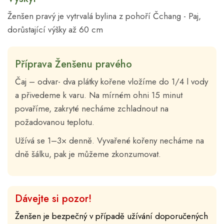
Ženšen pravý je vytrvalá bylina z pohoří Čchang - Paj,
dorůstající výšky až 60 cm
Příprava Ženšenu pravého
Čaj – odvar- dva plátky kořene vložíme do 1/4 l vody
a přivedeme k varu. Na mírném ohni 15 minut
povaříme, zakryté necháme zchladnout na
požadovanou teplotu.
Užívá se 1–3× denně. Vyvařené kořeny necháme na
dně šálku, pak je můžeme zkonzumovat.
Dávejte si pozor!
Ženšen je bezpečný v případě užívání doporučených