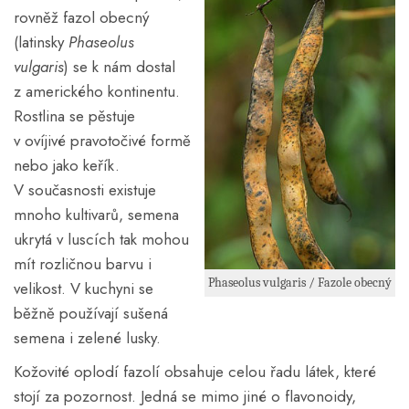
rovněž fazol obecný
(latinsky
Phaseolus
vulgaris
) se k nám dostal
z amerického kontinentu.
Rostlina se pěstuje
v ovíjivé pravotočivé formě
nebo jako keřík.
V současnosti existuje
mnoho kultivarů, semena
ukrytá v luscích tak mohou
mít rozličnou barvu i
Phaseolus vulgaris / Fazole obecný
velikost. V kuchyni se
běžně používají sušená
semena i zelené lusky.
Kožovité oplodí fazolí obsahuje celou řadu látek, které
stojí za pozornost. Jedná se mimo jiné o flavonoidy,