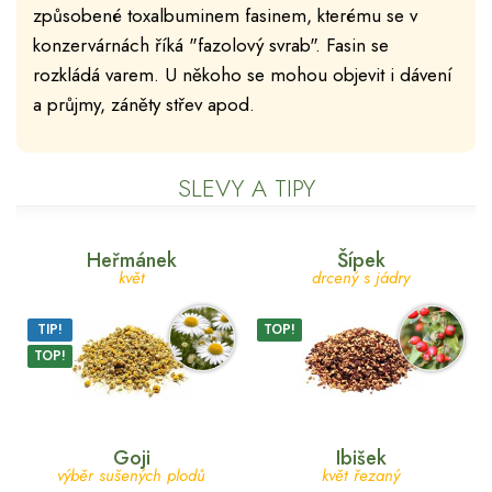
způsobené toxalbuminem fasinem, kterému se v
konzervárnách říká "fazolový svrab". Fasin se
rozkládá varem. U někoho se mohou objevit i dávení
a průjmy, záněty střev apod.
SLEVY A TIPY
Heřmánek
Šípek
květ
drcený s jádry
TIP!
TOP!
TOP!
Goji
Ibišek
výběr sušených plodů
květ řezaný