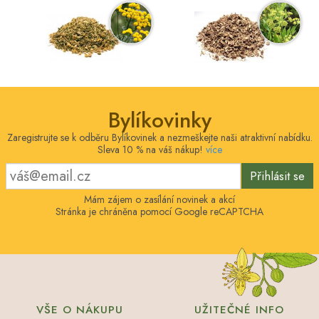
Bylíkovinky
Zaregistrujte se k odběru Bylíkovinek a nezmeškejte naši atraktivní nabídku.
Sleva 10 % na váš nákup!
více
Přihlásit se
Mám zájem o zasílání novinek a akcí
Stránka je chráněna pomocí Google reCAPTCHA
VŠE O NÁKUPU
UŽITEČNÉ INFO