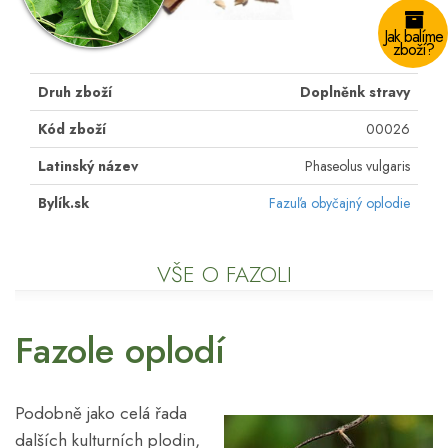
Jak balíme
zboží?
Druh zboží
Doplněnk stravy
Kód zboží
00026
Latinský název
Phaseolus vulgaris
Bylík.sk
Fazuľa obyčajný oplodie
VŠE O FAZOLI
Fazole oplodí
Podobně jako celá řada
dalších kulturních plodin,