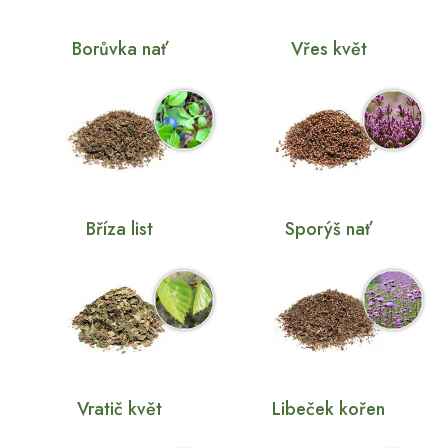
Borůvka nať
Vřes květ
Bříza list
Sporýš nať
Vratič květ
Libeček kořen