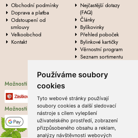
Obchodní podmínky
Nejčastější dotazy
(FAQ)
Doprava a platba
Články
Odstoupení od
smlouvy
Bylíkovinky
Velkoobchod
Přehled poboček
Kontakt
Bylinkové kartičky
Věrnostní program
Seznam sortimentu
Vysvětlení analytických
údajů
Používáme soubory
Možnosti dopravy
cookies
Tyto webové stránky používají
soubory cookies a další sledovací
Možnosti platby
nástroje s cílem vylepšení
uživatelského prostředí, zobrazení
přizpůsobeného obsahu a reklam,
analýzy návštěvnosti webových