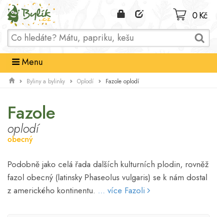
Domů
0 Kč
Menu
Fazole oplodí
Byliny a bylinky
Oplodí
Fazole
oplodí
obecný
Podobně jako celá řada dalších kulturních plodin, rovněž
fazol obecný (latinsky Phaseolus vulgaris) se k nám dostal
z amerického kontinentu.
... více Fazoli