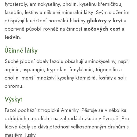
fytosteroly, aminokyseliny, cholin, kyselinu křemičitou,
faseolin, lektiny a některé minerální látky. Svým složením
přispívají k udržení normální hladiny
glukózy v krvi
a
pozitivně působí rovněž na činnost
močových cest
a
ledvin
.
Účinné látky
Suché plodní obaly fazolu obsahují aminokyseliny, např.
arginin, asparagin, tryptofan, fenylalanin, trigonellin a
cholin. menší množství kyseliny křemičité, fosfáty a soli
chromu.
Výskyt
Fazol pochází z tropické Ameriky. Pěstuje se v několika
odrůdách na polích i na zahradách všude v Evropě. Pro
léčivé účely se dává přednost velkosemenným druhům s
masitými lusky.