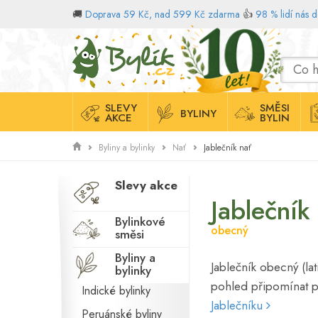
🚚
Doprava 59 Kč, nad 599 Kč zdarma
👍
98 % lidí nás 
Domů
SLEVY
SMĚSI
BYLINY
AKCE
BYLIN
Jablečník nať
Byliny a bylinky
Nať
Slevy akce
Jablečník
Bylinkové
obecný
směsi
Byliny a
Jablečník obecný (la
bylinky
pohled připomínat 
Indické bylinky
Jablečníku
Peruánské byliny