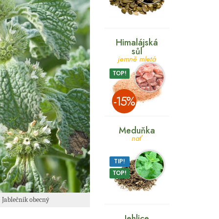
Himalájská
sůl
jemně mletá
TOP!
­-15%
Meduňka
nať
TIP!
TOP!
 Jablečník obecný
Jehlice