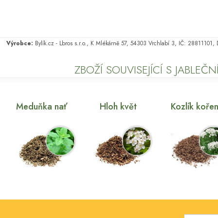
Výrobce:
Bylík.cz - Lbros s.r.o., K Mlékárně 57, 54303 Vrchlabí 3, IČ: 28811101
ZBOŽÍ SOUVISEJÍCÍ S JABLEČN
Meduňka nať
Hloh květ
Kozlík koře