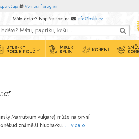
doporučuje
🎁
Věrnostní program
Máte dotaz? Napište nám na
info@bylik.cz
BYLINKY
MIXÉR
SMĚS
KOŘENÍ
PODLE POUŽITÍ
BYLIN
KOŘE
nať
tinsky Marrubium vulgare) může na první
poněkud známější hluchavku.
... více o