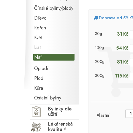
Čínské byliny/plody
Dřevo
Doprava od 59 K
Kořen
31 Kč
30g
Květ
List
54 Kč
100g
Nať
81 Kč
200g
Oplodí
115 Kč
300g
Plod
Kůra
Ostatní byliny
Bylinky dle
užití
Vlastní
Lékárenská
kvalita ⚕