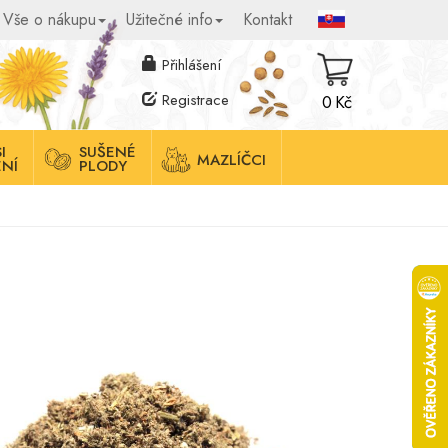
Vše o nákupu
Užitečné info
Kontakt
Přihlášení
Registrace
0 Kč
I
SUŠENÉ
MAZLÍČCI
NÍ
PLODY