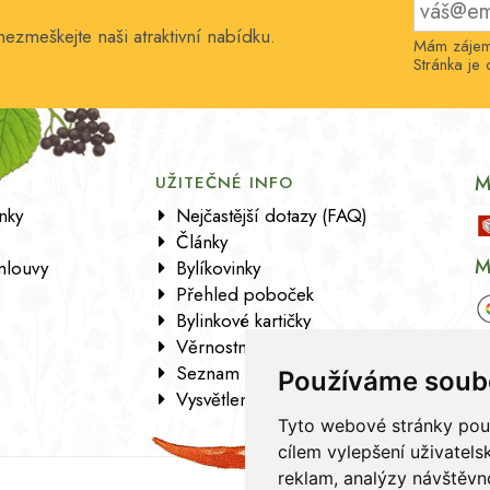
nezmeškejte naši atraktivní nabídku.
Mám zájem 
Stránka j
M
UŽITEČNÉ INFO
nky
Nejčastější dotazy (FAQ)
Články
M
mlouvy
Bylíkovinky
Přehled poboček
Bylinkové kartičky
Věrnostní program
Seznam sortimentu
Používáme soub
Vysvětlení analytických údajů
Tyto webové stránky použí
cílem vylepšení uživatel
reklam, analýzy návštěvno