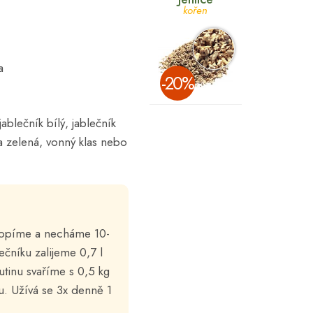
kořen
a
­-20%
ablečník bílý, jablečník
ka zelená, vonný klas nebo
iklopíme a necháme 10-
ečníku zalijeme 0,7 l
tinu svaříme s 0,5 kg
u. Užívá se 3x denně 1