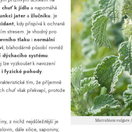
e
chuť k jídlu
a napomáhá
unkci jater
a
žlučníku
. Je
xidant
, kdy přispívá k ochraně
ním stresem. Je vhodný pro
evního tlaku
i
normální
vi
, blahodárně působí rovněž
ní
dýchacího systému
.
j lze vyzkoušet k navození
 i fyzické pohody
.
arakteristické tím, že příjemně
ich chuť však překvapí, protože
Marrubium vulgare /
y, z nichž nejdůležitější je
slovin, dále silice, saponiny,