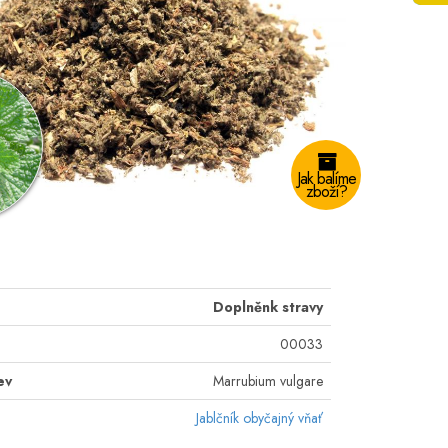
Jak balíme
zboží?
Doplněnk stravy
00033
ev
Marrubium vulgare
Jablčník obyčajný vňať