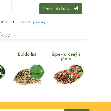
Odeslat dotaz
, DIČ: 28811101
Obchodní podmínky
ÍKEM
n
Boldo list
Šípek drcený s
jádry