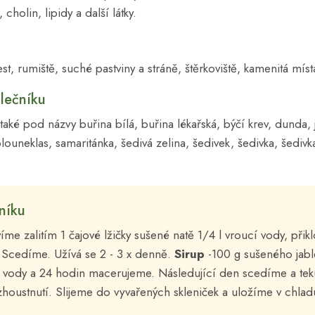
, cholin, lipidy a další látky.
t, rumiště, suché pastviny a stráně, štěrkoviště, kamenitá míst
lečníku
také pod názvy buřina bílá, buřina lékařská, býčí krev, dunda, j
louneklas, samaritánka, šedivá zelina, šedivek, šedivka, šediv
níku
víme zalitím 1 čajové lžičky sušené natě 1/4 l vroucí vody, př
 Scedíme. Užívá se 2 - 3 x denně.
Sirup
-100 g sušeného jabl
 vody a 24 hodin macerujeme. Následující den scedíme a teku
houstnutí. Slijeme do vyvařených skleniček a uložíme v chlad