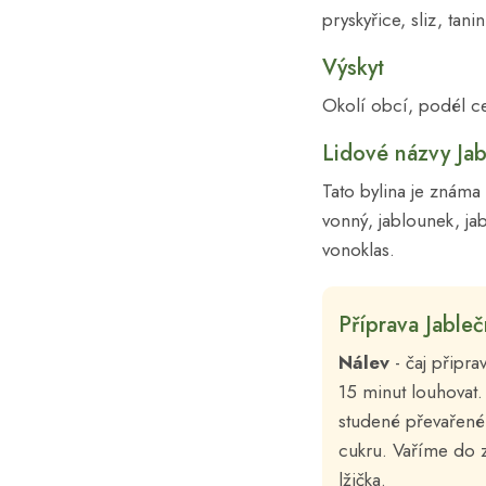
pryskyřice, sliz, tanin
Výskyt
Okolí obcí, podél ces
Lidové názvy Jab
Tato bylina je známa 
vonný, jablounek, jab
vonoklas.
Příprava Jableč
Nálev
- čaj připra
15 minut louhovat.
studené převařené
cukru. Vaříme do z
lžička.