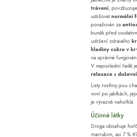
trávení
, povzbuzuj
udržovat
normální f
považován za
antio
buněk před oxidativ
udržení zdravého
kr
hladiny cukru v kr
na správné fungová
V neposlední řadě je
relaxace
a
duševní
Listy rostliny jsou ch
voní po jablkách, jej
je výrazně nahořklá.
Účinné látky
Droga obsahuje hořčin
marrubiin, asi 7 % tří