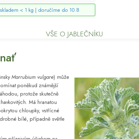
skladem < 1 kg |
doručíme do 10.8.
VŠE O JABLEČNÍKU
 nať
tinsky
Marrubium vulgare
) může
pomínat poněkud známější
náhodou, protože skutečně
chavkovitých. Má hranatou
pokrytou chloupky, vstřícné
 a drobné bílé, případně světle
svým příznivým účinkem na