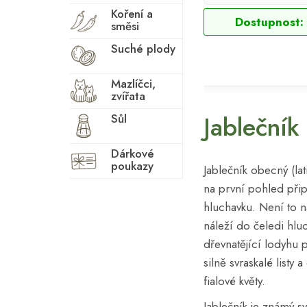
Koření a
Dostupnost:
směsi
Suché plody
Mazlíčci,
zvířata
Jablečník
Sůl
Dárkové
poukazy
Jablečník obecný (la
na první pohled při
hluchavku. Není to 
náleží do čeledi hlu
dřevnatějící lodyhu 
silně svraskalé listy
fialové květy.
Jablečník je známý 