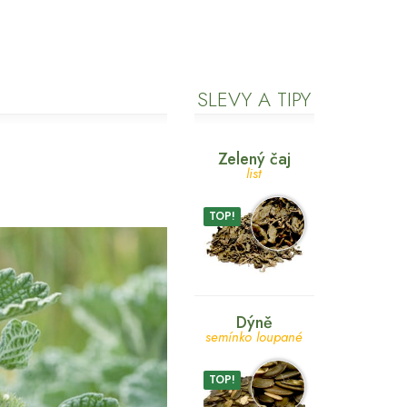
SLEVY A TIPY
Zelený čaj
list
TOP!
Dýně
semínko loupané
TOP!