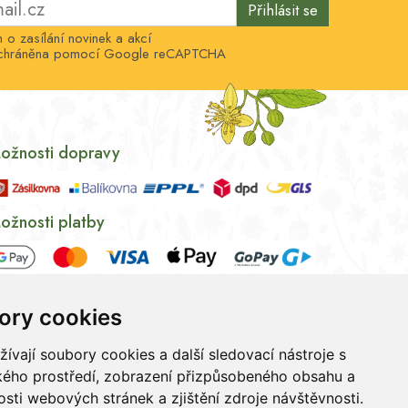
Přihlásit se
o zasílání novinek a akcí
e chráněna pomocí Google reCAPTCHA
ožnosti dopravy
ožnosti platby
ory cookies
vají soubory cookies a další sledovací nástroje s
ského prostředí, zobrazení přizpůsobeného obsahu a
sti webových stránek a zjištění zdroje návštěvnosti.