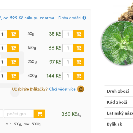
č, od 599 Kč nákupu zdarma
Doba dodání
38 Kč
50g
66 Kč
150g
97 Kč
250g
144 Kč
400g
Už sbíráte Bylíkačky?
Chci vědět více
Druh zboží
Kód zboží
Latinský náz
360 Kč
/kg
Bylík.sk
Min. 500g, max. 5000g