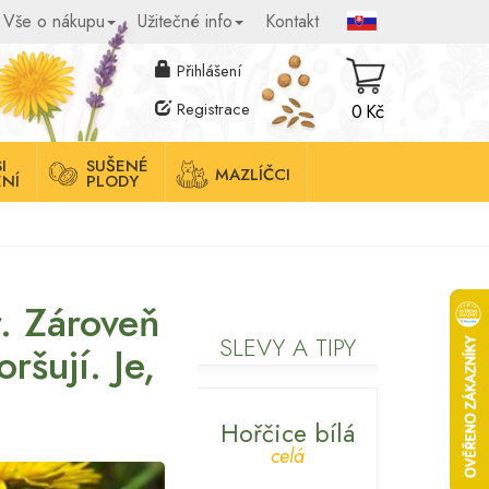
Vše o nákupu
Užitečné info
Kontakt
Přihlášení
Registrace
0 Kč
I
SUŠENÉ
MAZLÍČCI
NÍ
PLODY
r. Zároveň
SLEVY A TIPY
ršují. Je,
Hořčice bílá
celá