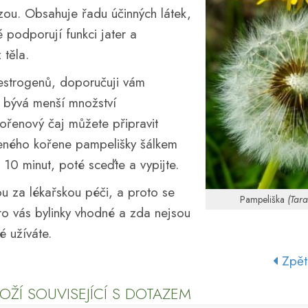
ou. Obsahuje řadu účinných látek,
é podporují funkci jater a
 těla.
oestrogenů, doporučuji vám
 bývá menší množství
kořenový čaj můžete připravit
šeného kořene pampelišky šálkem
10 minut, poté sceďte a vypijte.
u za lékařskou péči, a proto se
Pampeliška
(Tara
o vás bylinky vhodné a zda nejsou
é užíváte.
Zpět
OŽÍ SOUVISEJÍCÍ S DOTAZEM