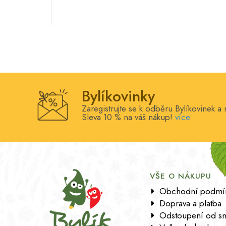
Bylíkovinky
Zaregistrujte se k odběru Bylíkovinek a 
Sleva 10 % na váš nákup!
více
VŠE O NÁKUPU
Obchodní podmí
Doprava a platba
Odstoupení od s