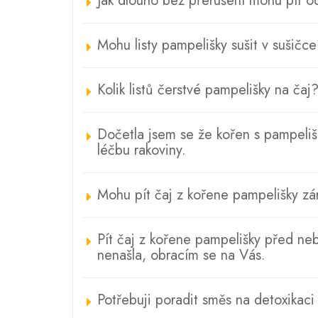
Jak dlouho bez přerušení mohu pít o
Mohu listy pampelišky sušit v sušičc
Kolik listů čerstvé pampelišky na čaj
Dočetla jsem se že kořen s pampelišk
léčbu rakoviny.
Mohu pít čaj z kořene pampelišky zá
Pít čaj z kořene pampelišky před ne
nenašla, obracím se na Vás.
Potřebuji poradit směs na detoxikaci l