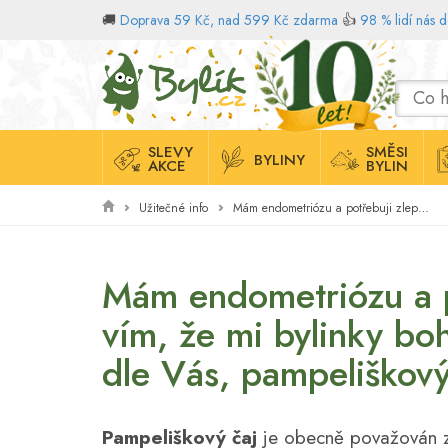
🚚
Doprava 59 Kč, nad 599 Kč zdarma
👍
98 % lidí nás 
Domů
SLEVY
SMĚSI
BYLINY
AKCE
BYLIN
Užitečné info
Mám endometriózu a potřebuji zlepšit činnost jater. Zároveň vím, že mi bylinky bohaté na fytoestrogeny stav zhoršují. Je, dle Vás, pampeliškový čaj pro mě vhodný?
Mám endometriózu a po
vím, že mi bylinky boh
dle Vás, pampeliškov
Pampeliškový čaj
je obecně považován za