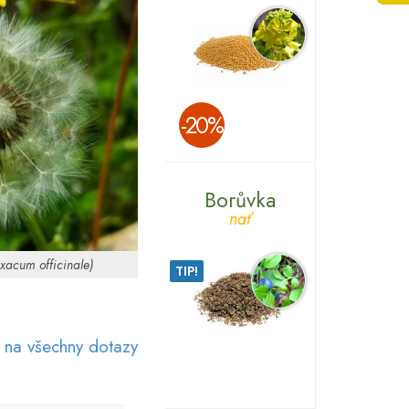
­-20%
Borůvka
nať
xacum officinale)
TIP!
 na všechny dotazy