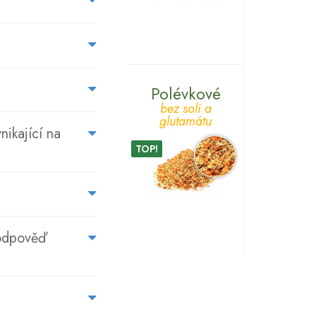
NÁS
ZÁKAZNÍCI
PTAJÍ...
Polévkové
bez soli a
glutamátu
nikající na
TOP!
 odpověď