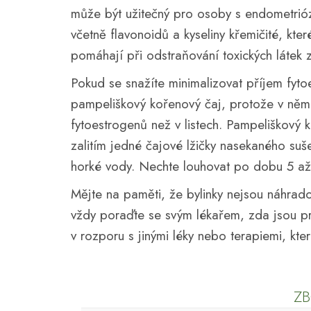
může být užitečný pro osoby s endometrióz
včetně flavonoidů a kyseliny křemičité, kter
pomáhají při odstraňování toxických látek z
Pokud se snažíte minimalizovat příjem fyt
pampeliškový kořenový čaj, protože v něm
fytoestrogenů než v listech. Pampeliškový 
zalitím jedné čajové lžičky nasekaného su
horké vody. Nechte louhovat po dobu 5 až 
Mějte na paměti, že bylinky nejsou náhrado
vždy poraďte se svým lékařem, zda jsou pr
v rozporu s jinými léky nebo terapiemi, kter
ZB