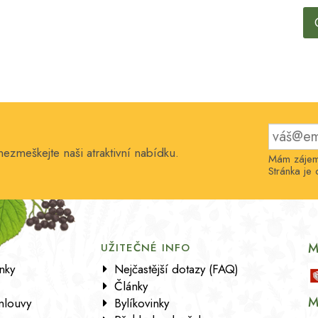
nezmeškejte naši atraktivní nabídku.
Mám zájem 
Stránka j
M
UŽITEČNÉ INFO
nky
Nejčastější dotazy (FAQ)
Články
M
mlouvy
Bylíkovinky