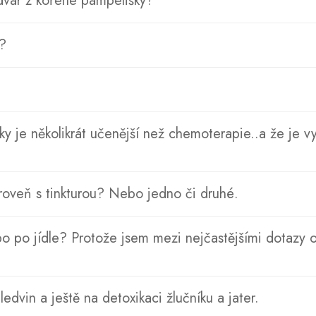
dvar z kořene pampelišky?
e?
?
y je několikrát učenější než chemoterapie..a že je vy
roveň s tinkturou? Nebo jedno či druhé.
bo po jídle? Protože jsem mezi nejčastějšími dotazy
edvin a ještě na detoxikaci žlučníku a jater.