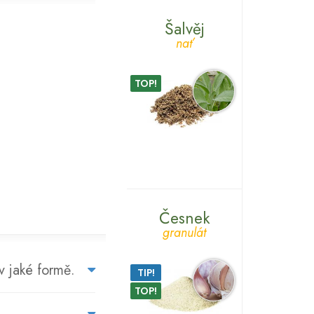
Šalvěj
nať
TOP!
Česnek
granulát
NA
v jaké formě.
TIP!
CO
TOP!
SE