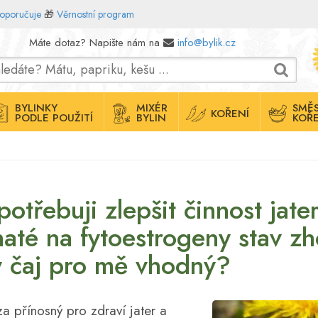
doporučuje
🎁
Věrnostní program
Máte dotaz? Napište nám na
info@bylik.cz
BYLINKY
MIXÉR
SMĚS
KOŘENÍ
PODLE POUŽITÍ
BYLIN
KOŘE
třebuji zlepšit činnost jate
até na fytoestrogeny stav zho
ý čaj pro mě vhodný?
 přínosný pro zdraví jater a