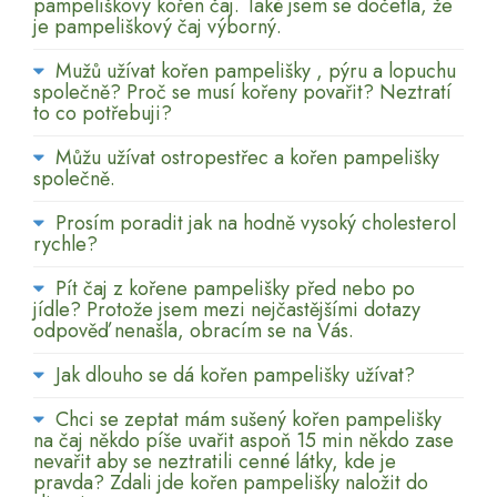
pampeliškový kořen čaj. Také jsem se dočetla, že
je pampeliškový čaj výborný.
Mužů užívat kořen pampelišky , pýru a lopuchu
společně? Proč se musí kořeny povařit? Neztratí
to co potřebuji?
Můžu užívat ostropestřec a kořen pampelišky
společně.
Prosím poradit jak na hodně vysoký cholesterol
rychle?
Pít čaj z kořene pampelišky před nebo po
jídle? Protože jsem mezi nejčastějšími dotazy
odpověď nenašla, obracím se na Vás.
Jak dlouho se dá kořen pampelišky užívat?
Chci se zeptat mám sušený kořen pampelišky
na čaj někdo píše uvařit aspoň 15 min někdo zase
nevařit aby se neztratili cenné látky, kde je
pravda? Zdali jde kořen pampelišky naložit do