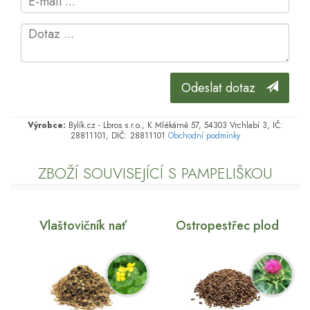
Odeslat dotaz
Výrobce:
Bylík.cz - Lbros s.r.o., K Mlékárně 57, 54303 Vrchlabí 3, IČ:
28811101, DIČ: 28811101
Obchodní podmínky
ZBOŽÍ SOUVISEJÍCÍ S PAMPELIŠKOU
Vlaštovičník nať
Ostropestřec plod