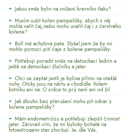
Jakou směs bylin na snížení krevního tlaku?
Musím sušit kořen pampelišky, abych z něj
mohla vařit čaj,nebo mohu uvařit čaj i z čerstvého
kořene?
Bolí mě achylova pata. Slyšel jsem že by mi
mohlo pomoci pití čaje z kořene pampelišky.
Potřebuji poradit směs na detoxikaci ledvin a
ještě na detoxikaci žlučníku a jater.
Chci se zeptat jestli je bylina přímo na oteklé
nohy. Otoky jsou na nártu a chodidle. Kolem
kotníku ani ne. O srdce to prý není ani od žil.
Jak dlouho bez přerušení mohu pít odvar z
kořene pampelišky?
Mám endometriózu a potřebuji zlepšit činnost
jater. Zároveň vím, že mi bylinky bohaté na
fytoestrogeny stav zhoršují. Je, dle Vás,