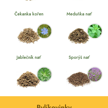
Čekanka kořen
Meduňka nať
Jablečník nať
Sporýš nať
Bylíkovinky