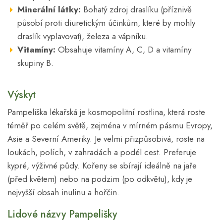
Minerální látky:
Bohatý zdroj draslíku (příznivě
působí proti diuretickým účinkům, které by mohly
draslík vyplavovat), železa a vápníku.
Vitamíny:
Obsahuje vitamíny A, C, D a vitamíny
skupiny B.
Výskyt
Pampeliška lékařská je kosmopolitní rostlina, která roste
téměř po celém světě, zejména v mírném pásmu Evropy,
Asie a Severní Ameriky. Je velmi přizpůsobivá, roste na
loukách, polích, v zahradách a podél cest. Preferuje
kypré, výživné půdy. Kořeny se sbírají ideálně na jaře
(před květem) nebo na podzim (po odkvětu), kdy je
nejvyšší obsah inulinu a hořčin.
Lidové názvy Pampelišky