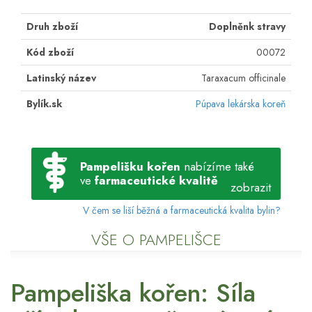
Druh zboží
Doplněnk stravy
Kód zboží
00072
Latinský název
Taraxacum officinale
Bylík.sk
Púpava lekárska koreň
Pampelišku kořen
nabízíme také
ve
farmaceutické kvalitě
zobrazit
V čem se liší běžná a farmaceutická kvalita bylin?
VŠE O PAMPELIŠCE
Pampeliška kořen: Síla