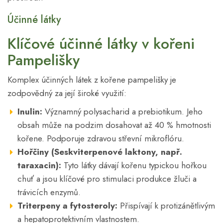
Účinné látky
Klíčové účinné látky v kořeni
Pampelišky
Komplex účinných látek z kořene pampelišky je
zodpovědný za její široké využití:
Inulin:
Významný polysacharid a prebiotikum. Jeho
obsah může na podzim dosahovat až 40 % hmotnosti
kořene. Podporuje zdravou střevní mikroflóru.
Hořčiny (Seskviterpenové laktony, např.
taraxacin):
Tyto látky dávají kořenu typickou hořkou
chuť a jsou klíčové pro stimulaci produkce žluči a
trávicích enzymů.
Triterpeny a fytosteroly:
Přispívají k protizánětlivým
a hepatoprotektivním vlastnostem.