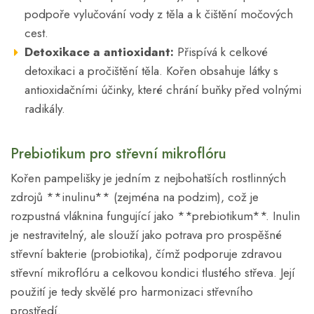
podpoře vylučování vody z těla a k čištění močových
cest.
Detoxikace a antioxidant:
Přispívá k celkové
detoxikaci a pročištění těla. Kořen obsahuje látky s
antioxidačními účinky, které chrání buňky před volnými
radikály.
Prebiotikum pro střevní mikroflóru
Kořen pampelišky je jedním z nejbohatších rostlinných
zdrojů **inulinu** (zejména na podzim), což je
rozpustná vláknina fungující jako **prebiotikum**. Inulin
je nestravitelný, ale slouží jako potrava pro prospěšné
střevní bakterie (probiotika), čímž podporuje zdravou
střevní mikroflóru a celkovou kondici tlustého střeva. Její
použití je tedy skvělé pro harmonizaci střevního
prostředí.