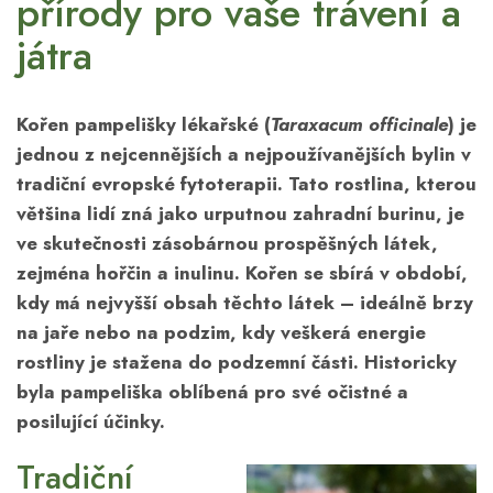
přírody pro vaše trávení a
játra
Kořen pampelišky lékařské (
Taraxacum officinale
) je
jednou z nejcennějších a nejpoužívanějších bylin v
tradiční evropské fytoterapii. Tato rostlina, kterou
většina lidí zná jako urputnou zahradní burinu, je
ve skutečnosti zásobárnou prospěšných látek,
zejména hořčin a inulinu. Kořen se sbírá v období,
kdy má nejvyšší obsah těchto látek – ideálně brzy
na jaře nebo na podzim, kdy veškerá energie
rostliny je stažena do podzemní části. Historicky
byla pampeliška oblíbená pro své očistné a
posilující účinky.
Tradiční