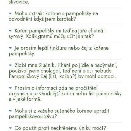
slivovice.
Mohu extrakt kořene s pampelišky na
odvodněni když jsem kardiak?
Kořen pampelišky mi teď na jaře chutná i
syrový. Kolik gramů můžu užít jen tak?
Je prosím lepší tinktura nebo čaj z kořene
pampelišky.
Zlobí mne žlučník, říhání po jídle a nadýmání,
používal jsem cholagol, teď není a asi nebude.
Pampeliškový čaj (list, kořen?) by mohl pomoci.
Prosím o informaci zda na pročištění
organismu je vhodnější kořen nebo list pampelišky
a v jaké formě.
Mohu si z vašeho sušeného kořene upražit
pampeliškovou kávu?
Co použít proti nechtěnému úniku moči?