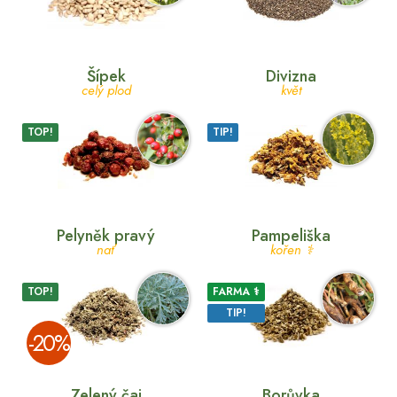
Šípek
Divizna
celý plod
květ
TOP!
TIP!
Pelyněk pravý
Pampeliška
nať
kořen ⚕
TOP!
FARMA ⚕
TIP!
­-20%
Zelený čaj
Borůvka