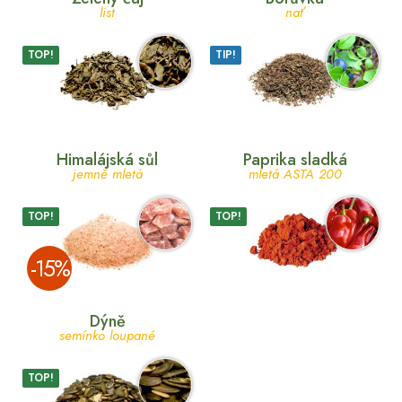
list
nať
TOP!
TIP!
Himalájská sůl
Paprika sladká
jemně mletá
mletá ASTA 200
TOP!
TOP!
­-15%
Dýně
semínko loupané
TOP!