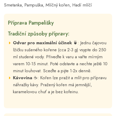
Smetanka, Pampuška, Mlíčný kořen, Hadí mlíčí
Příprava Pampelišky
Tradiční způsoby přípravy:
Odvar pro maximální účinek
🍵: Jednu čajovou
lžičku sušeného kořene (cca 2-3 g) vsypte do 250
ml studené vody. Přiveďte k varu a vařte mírným
varem 10-15 minut. Poté odstavte a nechte ještě 10
minut louhovat. Sceďte a pijte 1-2x denně.
Kávovina
☕: Kořen lze pražit a mlít pro přípravu
náhražky kávy. Pražený kořen má jemnější,
karamelovou chuť a je bez kofeinu.