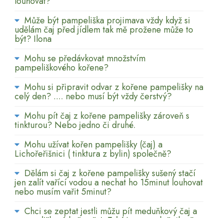
louhovat?
Může být pampeliška projimava vždy když si
udělám čaj před jídlem tak mě prožene může to
být? Ilona
Mohu se předávkovat množstvím
pampeliškového kořene?
Mohu si připravit odvar z kořene pampelišky na
celý den? .... nebo musí být vždy čerstvý?
Mohu pít čaj z kořene pampelišky zároveň s
tinkturou? Nebo jedno či druhé.
Mohu užívat kořen pampelišky (čaj) a
Lichořeřišnici ( tinktura z bylin) společně?
Dělám si čaj z kořene pampelišky sušený stačí
jen zalít vařící vodou a nechat ho 15minut louhovat
nebo musím vařit 5minut?
Chci se zeptat jestli můžu pít meduňkový čaj a