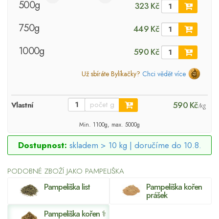
500g
323 Kč
750g
449 Kč
1000g
590 Kč
Už sbíráte Bylíkačky?
Chci vědět více
590 Kč
Vlastní
/kg
Min. 1100g, max. 5000g
Dostupnost:
skladem > 10 kg |
doručíme do 10.8.
PODOBNÉ ZBOŽÍ JAKO PAMPELIŠKA
Pampeliška list
Pampeliška kořen
prášek
Pampeliška kořen ⚕