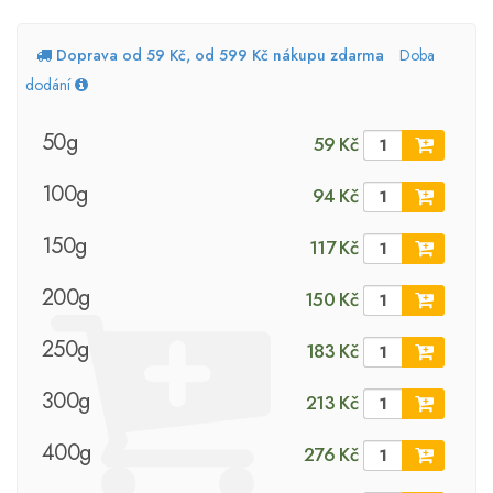
Doprava od 59 Kč, od 599 Kč nákupu zdarma
Doba
dodání
50g
59 Kč
100g
94 Kč
150g
117 Kč
200g
150 Kč
250g
183 Kč
300g
213 Kč
400g
276 Kč