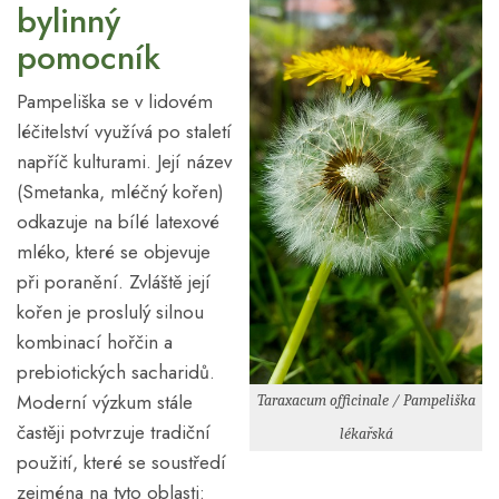
bylinný
pomocník
Pampeliška se v lidovém
léčitelství využívá po staletí
napříč kulturami. Její název
(Smetanka, mléčný kořen)
odkazuje na bílé latexové
mléko, které se objevuje
při poranění. Zvláště její
kořen je proslulý silnou
kombinací hořčin a
prebiotických sacharidů.
Moderní výzkum stále
Taraxacum officinale / Pampeliška
častěji potvrzuje tradiční
lékařská
použití, které se soustředí
zejména na tyto oblasti: