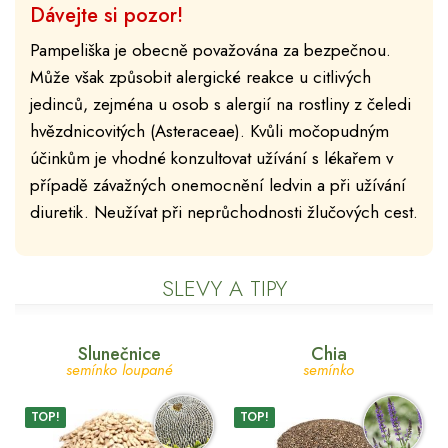
Dávejte si pozor!
Pampeliška je obecně považována za bezpečnou.
Může však způsobit alergické reakce u citlivých
jedinců, zejména u osob s alergií na rostliny z čeledi
hvězdnicovitých (Asteraceae). Kvůli močopudným
účinkům je vhodné konzultovat užívání s lékařem v
případě závažných onemocnění ledvin a při užívání
diuretik. Neužívat při neprůchodnosti žlučových cest.
SLEVY A TIPY
Slunečnice
Chia
semínko loupané
semínko
TOP!
TOP!