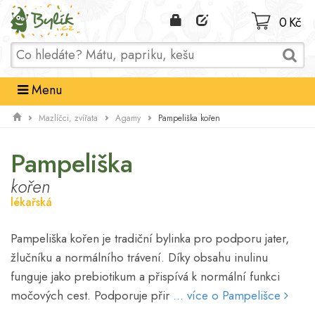
Domů
0 Kč
Menu
Pampeliška kořen
Mazlíčci, zvířata
Agamy
Pampeliška
kořen
lékařská
Pampeliška kořen je tradiční bylinka pro podporu jater,
žlučníku a normálního trávení. Díky obsahu inulinu
funguje jako prebiotikum a přispívá k normální funkci
močových cest. Podporuje přir
... více o Pampelišce