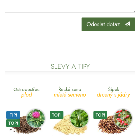
Odeslat dotaz
SLEVY A TIPY
Ostropestřec
Řecké seno
Šípek
plod
mleté semeno
drcený s jádry
TIP!
TOP!
TOP!
TOP!