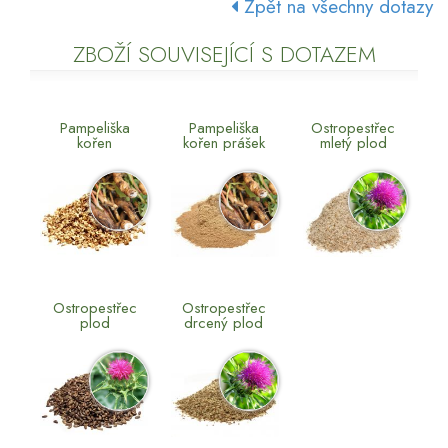
Zpět na všechny dotazy
ZBOŽÍ SOUVISEJÍCÍ S DOTAZEM
Pampeliška
Pampeliška
Ostropestřec
kořen
kořen prášek
mletý plod
Ostropestřec
Ostropestřec
plod
drcený plod