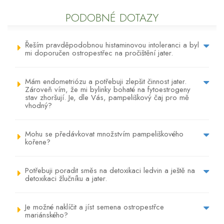
PODOBNÉ DOTAZY
Řeším pravděpodobnou histaminovou intoleranci a byl
mi doporučen ostropestřec na pročištění jater.
Mám endometriózu a potřebuji zlepšit činnost jater.
Zároveň vím, že mi bylinky bohaté na fytoestrogeny
stav zhoršují. Je, dle Vás, pampeliškový čaj pro mě
vhodný?
Mohu se předávkovat množstvím pampeliškového
kořene?
Potřebuji poradit směs na detoxikaci ledvin a ještě na
detoxikaci žlučníku a jater.
Je možné naklíčit a jíst semena ostropestřce
mariánského?