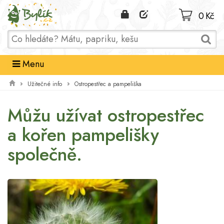
Domů
0 Kč
Menu
Užitečné info
Ostropestřec a pampeliška
Můžu užívat ostropestřec
a kořen pampelišky
společně.