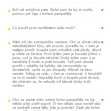
Bolí mě achylova pata. Slyšel jsem že by mi mohlo
pomoci pití čaje z kořene pampelišky.
Co použít proti nechtěnému úniku moči?
Mám od vás ostropestřec semena. Chci je užívat celou
několikatýdenní kůru, ale prosím, poraďte mi, v čem je
nejlépe pomlít. Koupila jsem schválně celé plody, abych
je mlela za čerstva. První týden jsem je kousala přímo v
puse, což je docela náročné. Druhý týden jsem si je
namáčela 8 hodin a poté kousala. Teď jsem zkusila
pomlít v sekáčku na bylinky, ale nerozsekaly se
dostatečně, spíše se jen oloupaly. Mlýnek na kávu
nemám. Děkuji za radu, v čem je rozmixovat. V hmoždíři
se mi to nedaří. Nejraději bych si koupila plod drcený,
ale obávám se, že nebude mít takové účinky kvůli
oxidaci.
Chci se zeptat mám sušený kořen pampelišky na čaj
někdo píše uvařit aspoň 15 min někdo zase nevařit aby
se neztratili cenné látky, kde je pravda? Zdali jde kořen