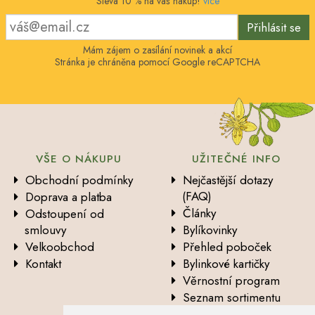
Sleva 10 % na váš nákup!
více
Přihlásit se
Mám zájem o zasílání novinek a akcí
Stránka je chráněna pomocí Google reCAPTCHA
VŠE O NÁKUPU
UŽITEČNÉ INFO
Obchodní podmínky
Nejčastější dotazy
(FAQ)
Doprava a platba
Články
Odstoupení od
smlouvy
Bylíkovinky
Velkoobchod
Přehled poboček
Kontakt
Bylinkové kartičky
Věrnostní program
Seznam sortimentu
Vysvětlení analytických