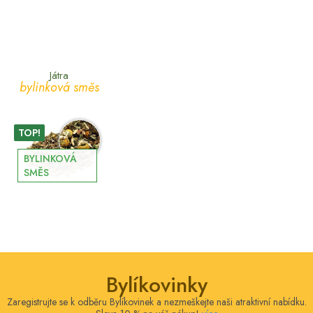
Játra
bylinková směs
TOP!
BYLINKOVÁ
SMĚS
Bylíkovinky
Zaregistrujte se k odběru Bylíkovinek a nezmeškejte naši atraktivní nabídku.