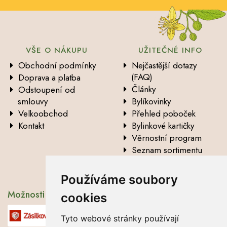
VŠE O NÁKUPU
UŽITEČNÉ INFO
Obchodní podmínky
Nejčastější dotazy
(FAQ)
Doprava a platba
Články
Odstoupení od
smlouvy
Bylíkovinky
Velkoobchod
Přehled poboček
Kontakt
Bylinkové kartičky
Věrnostní program
Seznam sortimentu
Vysvětlení analytických
údajů
Používáme soubory
Možnosti dopravy
cookies
Tyto webové stránky používají