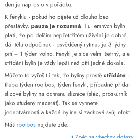
den je naprosto v pořádku.
K fenyklu - pokud ho pijete už dlouho bez
přestávky,
pauza je rozumná
. I u jemných bylin
platí, že po delším nepřetržitém užívání je dobré
dát tělu odpočinek - osvědčený rytmus je 3 týdny
pití + 1 týden volno. Fenykl je sice velmi šetrný, ale
střídání bylin je vždy lepší než pití jedné dokola.
Můžete to vyřešit i tak, že byliny prostě
střídáte
-
třeba týden rooibos, týden fenykl, případně přidat
slizové byliny na ochranu sliznice (sléz, proskurník
jako studený macerát). Tak se vyhnete
jednotvárnosti a každá bylina si zachová svůj efekt.
Náš
rooibos
najdete zde.
Zpět na všechny dotazy