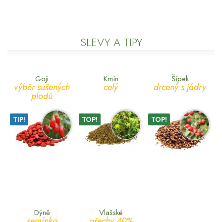
SLEVY A TIPY
Goji
Kmín
Šípek
výběr sušených
celý
drcený s jádry
plodů
TIP!
TOP!
TOP!
Dýně
Vlašské
semínko
ořechy 40%