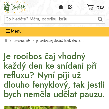
Domů
0 Kč
Menu
Užitečné info
Je rooibos čaj vhodný každý den ke snídani při refluxu? Nyní piji už dlouho fenyklový, tak jestli bych neměla udělat pauzu.
Je rooibos čaj vhodný
každý den ke snídani při
refluxu? Nyní piji už
dlouho fenyklový, tak jestli
bych neměla udělat pauzu.