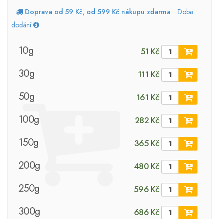
Doprava od 59 Kč, od 599 Kč nákupu zdarma
Doba
dodání
10g
51 Kč
30g
111 Kč
50g
161 Kč
100g
282 Kč
150g
365 Kč
200g
480 Kč
250g
596 Kč
300g
686 Kč