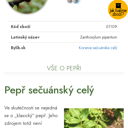
Jak balíme
zboží?
Kód zboží
01109
Latinský název
Zanthoxylum piperitum
Bylík.sk
Korenie sečuánske celý
VŠE O PEPŘI
Pepř sečuánský celý
Ve skutečnosti se nejedná
se o „klasický“ pepř. Jeho
zdrojem totiž není