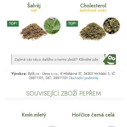
Šalvěj
Cholesterol
nať
bylinková směs
TOP!
TOP!
Zajímá vás něco dalšího o tomto zboží? Klikněte zde.
Výrobce:
Bylík.cz - Lbros s.r.o., K Mlékárně 57, 54303 Vrchlabí 3, IČ:
28811101, DIČ: 28811101
Obchodní podmínky
SOUVISEJÍCÍ ZBOŽÍ PEPŘEM
Kmín mletý
Hořčice černá celá