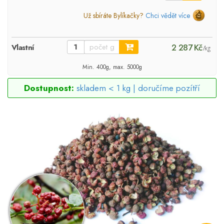
Už sbíráte Bylíkačky?
Chci vědět více
2 287 Kč
Vlastní
/kg
Min. 400g, max. 5000g
Dostupnost:
skladem < 1 kg |
doručíme pozítří