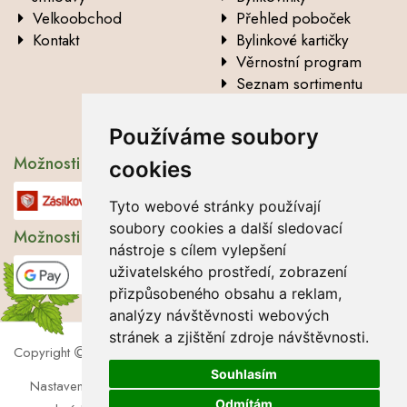
Velkoobchod
Přehled poboček
Kontakt
Bylinkové kartičky
Věrnostní program
Seznam sortimentu
Vysvětlení analytických
údajů
Používáme soubory
Možnosti dopravy
cookies
Tyto webové stránky používají
soubory cookies a další sledovací
Možnosti platby
nástroje s cílem vylepšení
uživatelského prostředí, zobrazení
přizpůsobeného obsahu a reklam,
analýzy návštěvnosti webových
stránek a zjištění zdroje návštěvnosti.
Copyright
2026 Lbros s.r.o.
Souhlasím
Nastavení cookies
|
Soubory cookies
|
Zásady zpracování
Odmítám