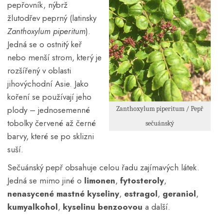
pepřovník, nýbrž
žlutodřev peprný (latinsky
Zanthoxylum piperitum
).
Jedná se o ostnitý keř
nebo menší strom, který je
rozšířený v oblasti
jihovýchodní Asie. Jako
koření se používají jeho
plody – jednosemenné
Zanthoxylum piperitum / Pepř
tobolky červené až černé
sečuánský
barvy, které se po sklizni
suší.
Sečuánský pepř obsahuje celou řadu zajímavých látek.
Jedná se mimo jiné o
limonen
,
fytosteroly
,
nenasycené mastné kyseliny
,
estragol
,
geraniol
,
kumyalkohol
,
kyselinu benzoovou
a další.