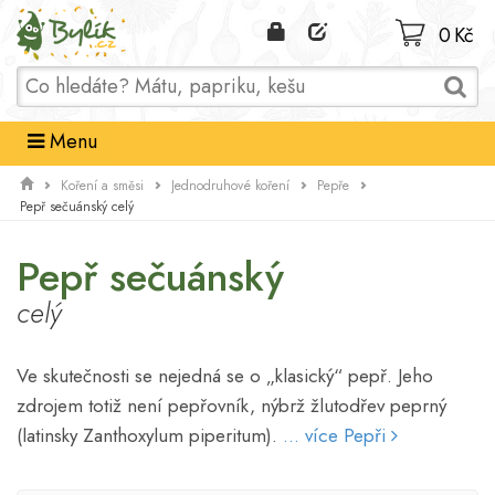
Domů
0 Kč
Menu
Koření a směsi
Jednodruhové koření
Pepře
Pepř sečuánský celý
Pepř sečuánský
celý
Ve skutečnosti se nejedná se o „klasický“ pepř. Jeho
zdrojem totiž není pepřovník, nýbrž žlutodřev peprný
(latinsky Zanthoxylum piperitum).
... více Pepři