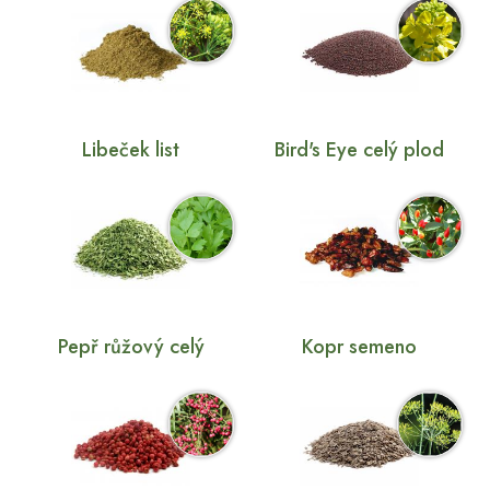
Libeček list
Bird's Eye celý plod
Pepř růžový celý
Kopr semeno