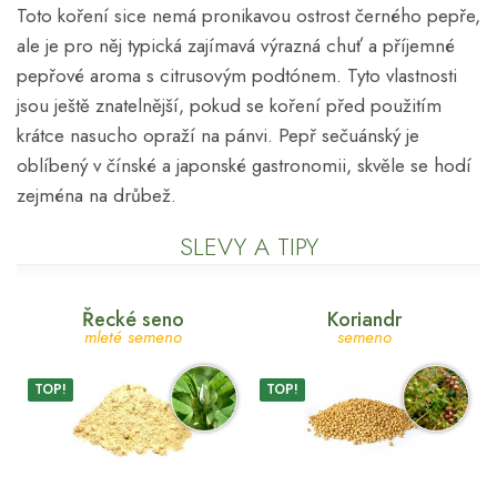
Toto koření sice nemá pronikavou ostrost černého pepře,
ale je pro něj typická zajímavá výrazná chuť a příjemné
pepřové aroma s citrusovým podtónem. Tyto vlastnosti
jsou ještě znatelnější, pokud se koření před použitím
krátce nasucho opraží na pánvi. Pepř sečuánský je
oblíbený v čínské a japonské gastronomii, skvěle se hodí
zejména na drůbež.
SLEVY A TIPY
Řecké seno
Koriandr
mleté semeno
semeno
TOP!
TOP!