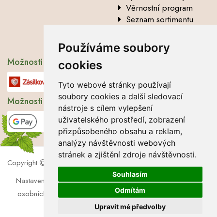
Věrnostní program
Seznam sortimentu
Vysvětlení analytických
údajů
Používáme soubory
Možnosti dopravy
cookies
Tyto webové stránky používají
soubory cookies a další sledovací
Možnosti platby
nástroje s cílem vylepšení
uživatelského prostředí, zobrazení
přizpůsobeného obsahu a reklam,
analýzy návštěvnosti webových
stránek a zjištění zdroje návštěvnosti.
Copyright
2026 Lbros s.r.o.
Souhlasím
Nastavení cookies
|
Soubory cookies
|
Zásady zpracování
Odmítám
osobních údajů
|
Souhlas se zpracováním osobních údajů
Upravit mé předvolby