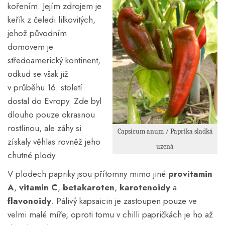
kořením. Jejím zdrojem je
keřík z čeledi lilkovitých,
jehož původním
domovem je
středoamerický kontinent,
odkud se však již
v průběhu 16. století
dostal do Evropy. Zde byl
dlouho pouze okrasnou
rostlinou, ale záhy si
Capsicum anum / Paprika sladká
získaly věhlas rovněž jeho
uzená
chutné plody.
V plodech papriky jsou přítomny mimo jiné
provitamin
A
,
vitamin C
,
betakaroten
,
karotenoidy
a
flavonoidy
. Pálivý kapsaicin je zastoupen pouze ve
velmi malé míře, oproti tomu v chilli papričkách je ho až