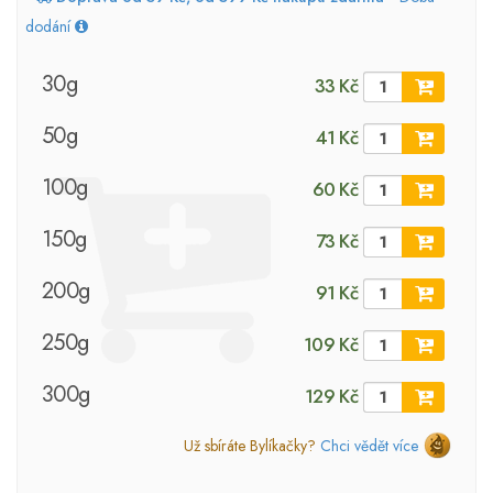
dodání
30g
33 Kč
50g
41 Kč
100g
60 Kč
150g
73 Kč
200g
91 Kč
250g
109 Kč
300g
129 Kč
Už sbíráte Bylíkačky?
Chci vědět více