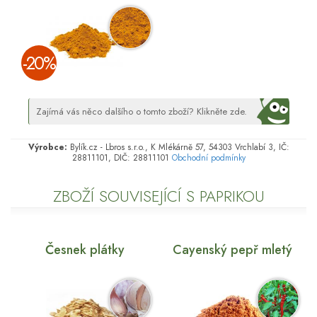
­-20%
Zajímá vás něco dalšího o tomto zboží? Klikněte zde.
Výrobce:
Bylík.cz - Lbros s.r.o., K Mlékárně 57, 54303 Vrchlabí 3, IČ:
28811101, DIČ: 28811101
Obchodní podmínky
ZBOŽÍ SOUVISEJÍCÍ S PAPRIKOU
Česnek plátky
Cayenský pepř mletý