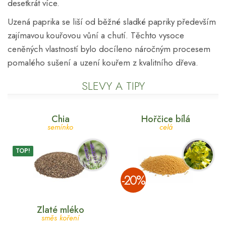
desetkrát více.
Uzená paprika se liší od běžné sladké papriky především
zajímavou kouřovou vůní a chutí. Těchto vysoce
ceněných vlastností bylo docíleno náročným procesem
pomalého sušení a uzení kouřem z kvalitního dřeva.
SLEVY A TIPY
Chia
Hořčice bílá
semínko
celá
TOP!
­-20%
Zlaté mléko
směs koření