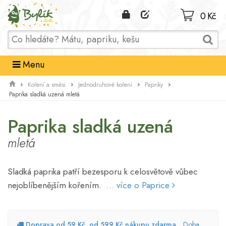
Domů
0 Kč
Menu
Koření a směsi
Jednodruhové koření
Papriky
Paprika sladká uzená mletá
Paprika sladká uzená
mletá
Sladká paprika patří bezesporu k celosvětově vůbec
nejoblíbenějším kořením.
... více o Paprice
Doprava od 59 Kč, od 599 Kč nákupu zdarma
Doba