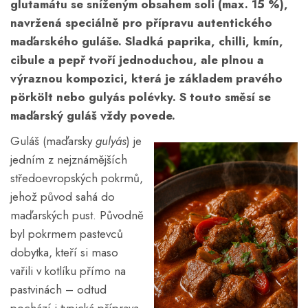
glutamátu se sníženým obsahem soli (max. 15 %),
navržená speciálně pro přípravu autentického
maďarského guláše. Sladká paprika, chilli, kmín,
cibule a pepř tvoří jednoduchou, ale plnou a
výraznou kompozici, která je základem pravého
pörkölt nebo gulyás polévky. S touto směsí se
maďarský guláš vždy povede.
Guláš (maďarsky
gulyás
) je
jedním z nejznámějších
středoevropských pokrmů,
jehož původ sahá do
maďarských pust. Původně
byl pokrmem pastevců
dobytka, kteří si maso
vařili v kotlíku přímo na
pastvinách – odtud