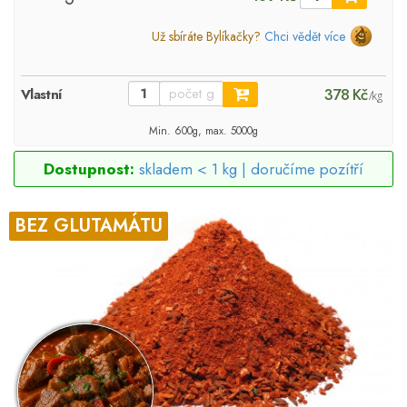
Už sbíráte Bylíkačky?
Chci vědět více
378 Kč
Vlastní
/kg
Min. 600g, max. 5000g
Dostupnost:
skladem < 1 kg |
doručíme pozítří
BEZ GLUTAMÁTU