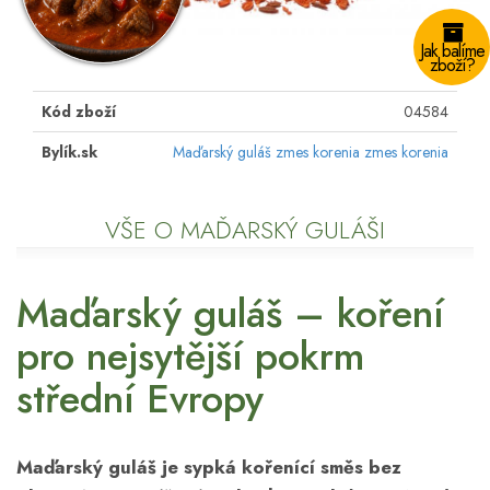
Jak balíme
zboží?
Kód zboží
04584
Bylík.sk
Maďarský guláš zmes korenia zmes korenia
VŠE O MAĎARSKÝ GULÁŠI
Maďarský guláš – koření
pro nejsytější pokrm
střední Evropy
Maďarský guláš je sypká kořenící směs bez