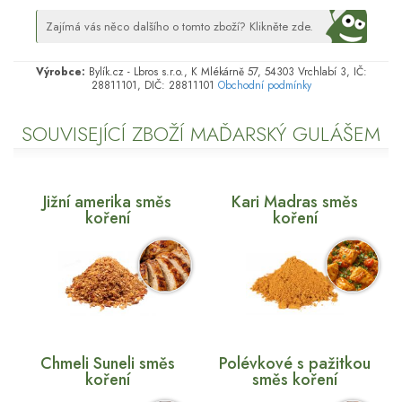
Zajímá vás něco dalšího o tomto zboží? Klikněte zde.
Výrobce:
Bylík.cz - Lbros s.r.o., K Mlékárně 57, 54303 Vrchlabí 3, IČ:
28811101, DIČ: 28811101
Obchodní podmínky
SOUVISEJÍCÍ ZBOŽÍ MAĎARSKÝ GULÁŠEM
Jižní amerika směs
Kari Madras směs
koření
koření
Chmeli Suneli směs
Polévkové s pažitkou
koření
směs koření