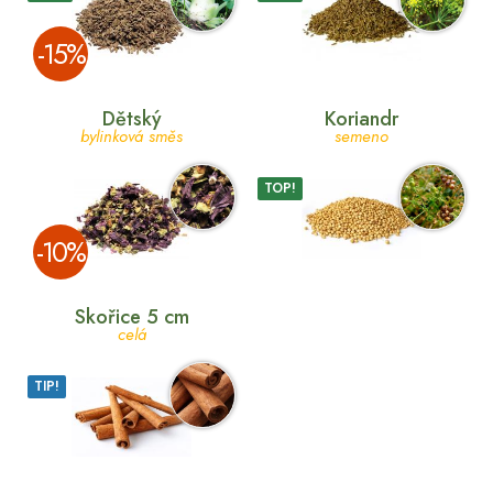
­-15%
Dětský
Koriandr
bylinková směs
semeno
TOP!
­-10%
Skořice 5 cm
celá
TIP!