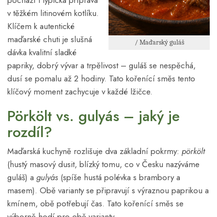
pochází i typická příprava
v těžkém litinovém kotlíku.
Klíčem k autentické
maďarské chuti je slušná
/ Maďarský guláš
dávka kvalitní sladké
papriky, dobrý vývar a trpělivost – guláš se nespěchá,
dusí se pomalu až 2 hodiny. Tato kořenící směs tento
klíčový moment zachycuje v každé lžičce.
Pörkölt vs. gulyás – jaký je
rozdíl?
Maďarská kuchyně rozlišuje dva základní pokrmy:
pörkölt
(hustý masový dusit, blízký tomu, co v Česku nazýváme
guláš) a
gulyás
(spíše hustá polévka s brambory a
masem). Obě varianty se připravují s výraznou paprikou a
kmínem, obě potřebují čas. Tato kořenící směs se
výborně hodí pro obě varianty.