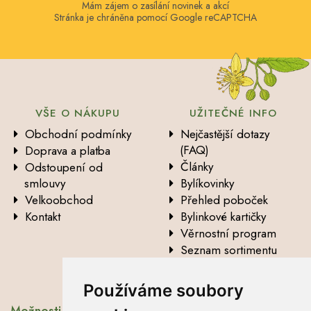
Mám zájem o zasílání novinek a akcí
Stránka je chráněna pomocí Google reCAPTCHA
VŠE O NÁKUPU
UŽITEČNÉ INFO
Obchodní podmínky
Nejčastější dotazy
(FAQ)
Doprava a platba
Články
Odstoupení od
smlouvy
Bylíkovinky
Velkoobchod
Přehled poboček
Kontakt
Bylinkové kartičky
Věrnostní program
Seznam sortimentu
Vysvětlení analytických
údajů
Používáme soubory