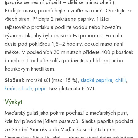
(paprika se nesmí připálit – dělá se mimo oheň!).
Přidejte maso, promíchejte a vraťte na oheň. Orestujte ze
všech stran. Přidejte 2 nakrájené papriky, 1 lžíci
rajčatového protlaku a podlijte vodou nebo hovězím
vývarem tak, aby bylo maso sotva ponořeno. Pomalu
duste pod pokličkou 1,5–2 hodiny, dokud maso není
měkké. V posledních 20 minutách přidejte 400 g kostiček
brambor. Dochuťte solí a podávejte s chlebem nebo
houskovým knedlíkem.
Složení:
mořská sůl (max. 15 %),
sladká paprika
,
chilli
,
kmín
,
cibule
,
pepř
. Bez glutamátu E 621.
Výskyt
Maďarský guláš jako pokrm pochází z maďarských pust,
kde byl původně jídlem pastevců. Sladká paprika pochází
ze Střední Ameriky a do Maďarska se dostala přes
Osmanskou říši v 16. stol. – dnes je absolutním základem