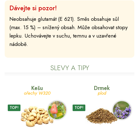
Dávejte si pozor!
Neobsahuje glutamát (E 621). Směs obsahuje sůl
(max. 15 %) – snížený obsah. Může obsahovat stopy
lepku. Uchovávejte v suchu, temnu a v uzavřené
nádobě.
SLEVY A TIPY
Kešu
Drmek
ořechy W320
plod
TOP!
TOP!