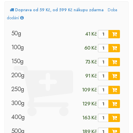
Doprava od 59 Kč, od 599 Kč nákupu zdarma
Doba
dodání
50g
41 Kč
100g
60 Kč
150g
73 Kč
200g
91 Kč
250g
109 Kč
300g
129 Kč
400g
163 Kč
500g
189 Kč