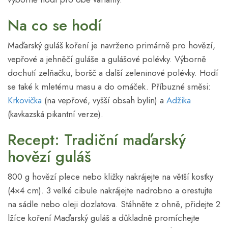
Na co se hodí
Maďarský guláš koření je navrženo primárně pro hovězí,
vepřové a jehněčí guláše a gulášové polévky. Výborně
dochutí zelňačku, boršč a další zeleninové polévky. Hodí
se také k mletému masu a do omáček. Příbuzné směsi:
Krkovička
(na vepřové, vyšší obsah bylin) a
Adžika
(kavkazská pikantní verze).
Recept: Tradiční maďarský
hovězí guláš
800 g hovězí plece nebo kližky nakrájejte na větší kostky
(4×4 cm). 3 velké cibule nakrájejte nadrobno a orestujte
na sádle nebo oleji dozlatova. Stáhněte z ohně, přidejte 2
lžíce koření Maďarský guláš a důkladně promíchejte