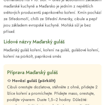
maďarské kuchyně a Maďarsko je jedním z největších
světových producentů paprikového koření. Kmín pochází
ze Středomoří, chilli ze Střední Ameriky, cibule a pepř
jsou základem evropské kuchyně. Mořská sůl je bez
přísad.
Lidové názvy Maďarský guláš
Maďarský guláš koření, koření na guláš, gulášové koření,
koření na pörkölt, papriková směs
Příprava Maďarský guláš
🥘
Hovězí guláš (pörkölt)
Cibuli orestujte dozlatova, stáhněte z ohně, přidejte 2
lžíce koření a promíchejte. Přidejte maso, orestujte,
podlijte vývarem. Duste 1,5–2 hodiny. Důležité: