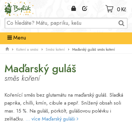
Domů
0 Kč
Menu
Maďarský guláš směs koření
Koření a směsi
Směsi koření
Maďarský guláš
směs koření
Kořenící směs bez glutamátu na maďarský guláš. Sladká
paprika, chilli, kmín, cibule a pepř. Snížený obsah soli
max. 15 %. Na guláš, pörkölt, gulášovou polévku i
zelňačku.
... více Maďarský guláši