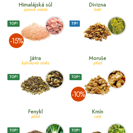
Himalájská sůl
Divizna
jemně mletá
květ
TOP!
TIP!
­-15%
Játra
Moruše
bylinková směs
plod
TOP!
TOP!
­-10%
Fenykl
Kmín
plod
celý
TOP!
TOP!