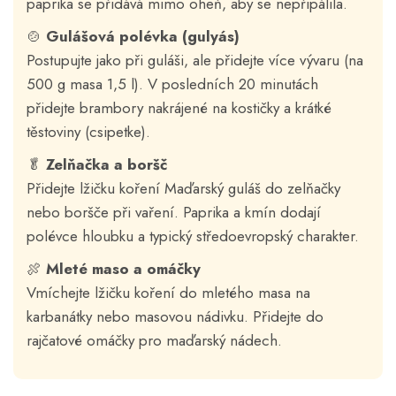
paprika se přidává mimo oheň, aby se nepřipálila.
🍲
Gulášová polévka (gulyás)
Postupujte jako při guláši, ale přidejte více vývaru (na
500 g masa 1,5 l). V posledních 20 minutách
přidejte brambory nakrájené na kostičky a krátké
těstoviny (csipetke).
🥬
Zelňačka a boršč
Přidejte lžičku koření Maďarský guláš do zelňačky
nebo boršče při vaření. Paprika a kmín dodají
polévce hloubku a typický středoevropský charakter.
🍖
Mleté maso a omáčky
Vmíchejte lžičku koření do mletého masa na
karbanátky nebo masovou nádivku. Přidejte do
rajčatové omáčky pro maďarský nádech.