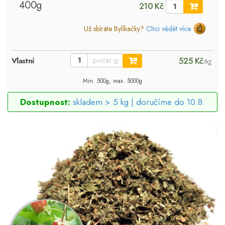
400g
210 Kč
Už sbíráte Bylíkačky?
Chci vědět více
525 Kč
Vlastní
/kg
Min. 500g, max. 5000g
Dostupnost:
skladem > 5 kg |
doručíme do 10.8.