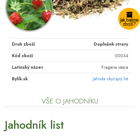
Jak balíme
zboží?
Druh zboží
Doplněnk stravy
Kód zboží
00034
Latinský název
Fragaria vesca
Bylík.sk
Jahoda obyčajný list
VŠE O JAHODNÍKU
Jahodník list