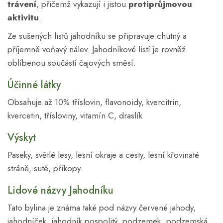
trávení
, přičemž vykazují i jistou
protiprůjmovou
aktivitu
.
Ze sušených listů jahodníku se připravuje chutný a
příjemně voňavý nálev. Jahodníkové listí je rovněž
oblíbenou součástí čajových směsí.
Účinné látky
Obsahuje až 10% tříslovin, flavonoidy, kvercitrin,
kvercetin, třísloviny, vitamín C, draslík
Výskyt
Paseky, světlé lesy, lesní okraje a cesty, lesní křovinaté
stráně, sutě, příkopy.
Lidové názvy Jahodníku
Tato bylina je známa také pod názvy červené jahody,
jahodníček, jahodník pospolitý, podzemek, podzemská