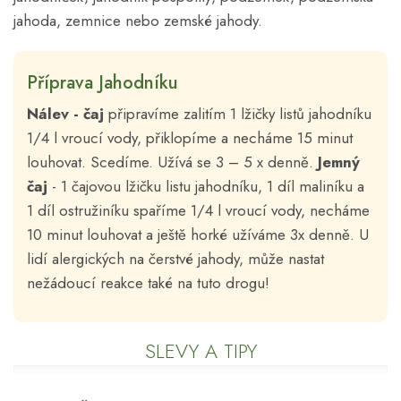
jahoda, zemnice nebo zemské jahody.
Příprava Jahodníku
Nálev - čaj
připravíme zalitím 1 lžičky listů jahodníku
1/4 l vroucí vody, přiklopíme a necháme 15 minut
louhovat. Scedíme. Užívá se 3 – 5 x denně.
Jemný
čaj
- 1 čajovou lžičku listu jahodníku, 1 díl maliníku a
1 díl ostružiníku spaříme 1/4 l vroucí vody, necháme
10 minut louhovat a ještě horké užíváme 3x denně. U
lidí alergických na čerstvé jahody, může nastat
nežádoucí reakce také na tuto drogu!
SLEVY A TIPY