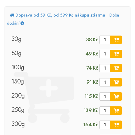
Doprava od 59 Kč, od 599 Kč nákupu zdarma
Doba
dodání
30g
38 Kč
50g
49 Kč
100g
74 Kč
150g
91 Kč
200g
115 Kč
250g
139 Kč
300g
164 Kč