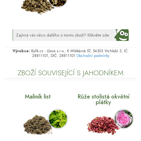
Zajímá vás něco dalšího o tomto zboží? Klikněte zde.
Výrobce:
Bylík.cz - Lbros s.r.o., K Mlékárně 57, 54303 Vrchlabí 3, IČ:
28811101, DIČ: 28811101
Obchodní podmínky
ZBOŽÍ SOUVISEJÍCÍ S JAHODNÍKEM
Maliník list
Růže stolistá okvětní
plátky