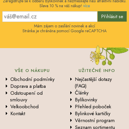
Zaregistrujte se k odběru Bylíkovinek a nezmeškejte naši atraktivní nabídku.
Sleva 10 % na váš nákup!
více
Přihlásit se
Mám zájem o zasílání novinek a akcí
Stránka je chráněna pomocí Google reCAPTCHA
VŠE O NÁKUPU
UŽITEČNÉ INFO
Obchodní podmínky
Nejčastější dotazy
(FAQ)
Doprava a platba
Články
Odstoupení od
smlouvy
Bylíkovinky
Velkoobchod
Přehled poboček
Kontakt
Bylinkové kartičky
Věrnostní program
Seznam sortimentu