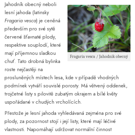
Jahodník obecný neboli
lesní jahoda (latinsky
Fragaria vesca
) je ceněná
především pro své sytě
červené šťavnaté plody,
respektive souplodí, které
mají příjemnou sladkou
Fragaria vesca / Jahodník obecný
chuť. Tato drobná bylinka
roste nejčastěji na
prosluněných místech lesa, kde v případě vhodných
podmínek vytváří souvislé porosty. Má větvený oddenek,
trojčetné listy s pilovitě zubatým okrajem a bílé květy
uspořádané v chudých vrcholících.
Přestože je lesní jahoda vyhledávaná zejména pro své
plody, za pozornost stojí i její listy, které mají léčivé
vlastnosti. Napomáhají udržovat normální činnost