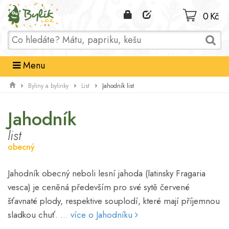
Domů
0 Kč
Menu
Jahodník list
Byliny a bylinky
List
Jahodník
list
obecný
Jahodník obecný neboli lesní jahoda (latinsky Fragaria
vesca) je ceněná především pro své sytě červené
šťavnaté plody, respektive souplodí, které mají příjemnou
sladkou chuť.
... více o Jahodníku