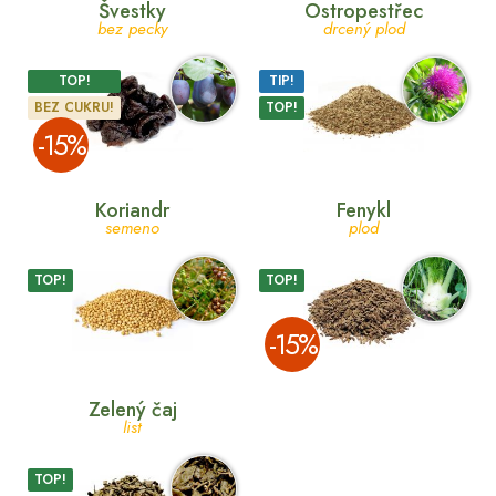
Švestky
Ostropestřec
bez pecky
drcený plod
TOP!
TIP!
BEZ CUKRU!
TOP!
­-15%
Koriandr
Fenykl
semeno
plod
TOP!
TOP!
­-15%
Zelený čaj
list
TOP!