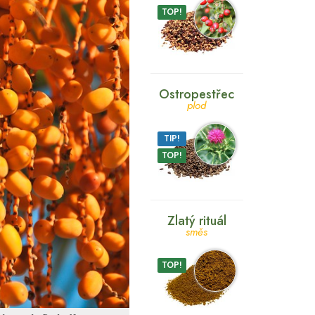
TOP!
Ostropestřec
plod
TIP!
TOP!
Zlatý rituál
směs
TOP!