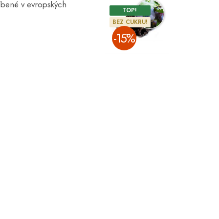
líbené v evropských
TOP!
BEZ CUKRU!
­-15%