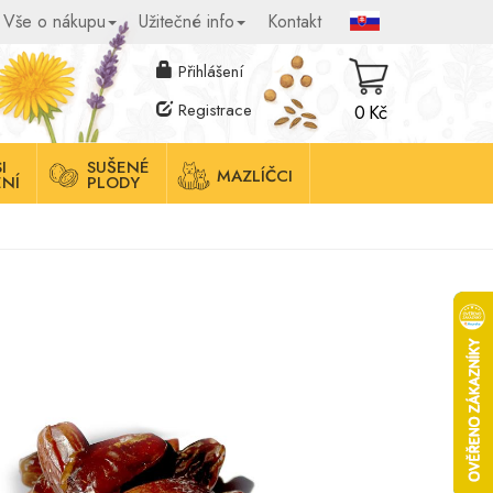
Vše o nákupu
Užitečné info
Kontakt
Přihlášení
Registrace
0 Kč
I
SUŠENÉ
MAZLÍČCI
NÍ
PLODY