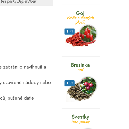
e bez pecky Deglet Nour
Goji
výběr sušených
plodů
TIP!
Brusinka
 zabránilo navlhnutí a
nať
cky uzavřené nádoby nebo
TIP!
ců, sušené datle
Švestky
bez pecky