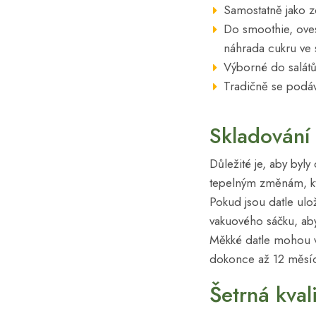
Samostatně jako z
Do smoothie, oves
náhrada cukru ve 
Výborné do salátů
Tradičně se podáv
Skladování
Důležité je, aby byl
tepelným změnám, kter
Pokud jsou datle ul
vakuového sáčku, aby
Měkké datle mohou v 
dokonce až 12 měsí
Šetrná kval