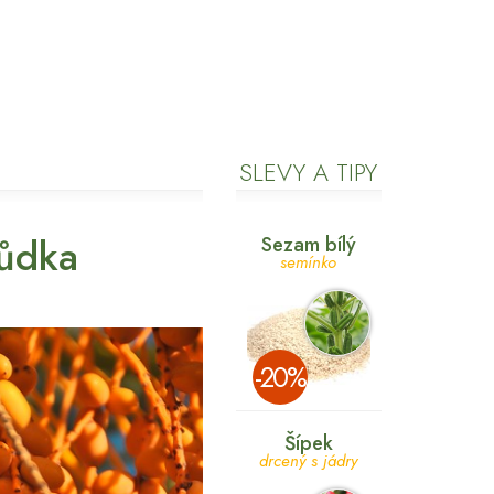
SLEVY A TIPY
hůdka
Sezam bílý
semínko
­-20%
Šípek
drcený s jádry