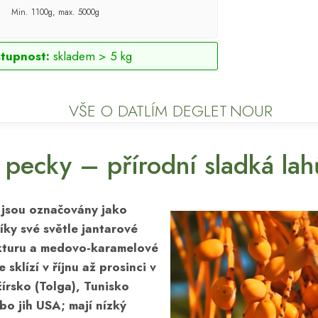
Min. 1100g, max. 5000g
tupnost:
skladem > 5 kg
VŠE O DATLÍM DEGLET NOUR
 pecky – přírodní sladká la
 jsou označovány jako
íky své světle jantarové
ukturu a medovo-karamelové
e sklízí v říjnu až prosinci v
írsko (Tolga), Tunisko
ebo jih USA; mají nízký