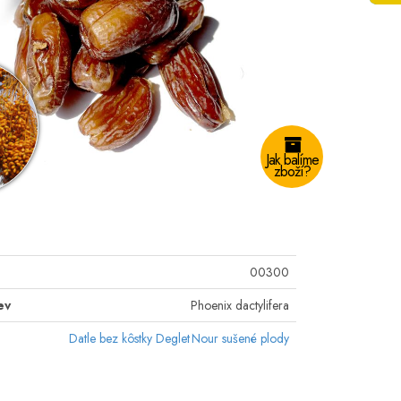
Jak balíme
zboží?
00300
ev
Phoenix dactylifera
Datle bez kôstky Deglet Nour sušené plody