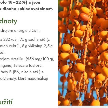
kolo 18–22 %) a jsou
 dlouhou skladovatelnost.
odnoty
zdrojem energie a živin:
a 282 kcal, 75 g sacharidů (z
ích cukrů), 8 g vlákniny, 2,5 g
ku .
rojem draslíku (656 mg/100 g),
nganu, železa a fosforu .
řady B (B6, niacin atd.) a
polyfenoly, které napomáhají
žití