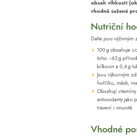
obsah vlhkosti (o
vhodně sušené pro
Nutriční h
Datle jsou výživným 
100 g obsahuje cc
toho ~63 g přírodn
bílkovin a 0,4 g tu
Jsou výborným zd
hořčíku, mědi, ma
Obsahují vitamíny 
antioxidanty jako 
trávení i imunitě.
Vhodné pou