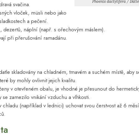
Phoenix dactylifera / Datl
dravá svačina.
ných vloček, müsli nebo jako
sladkostech a pečení.
, dezertů, náplní (např. s ořechovým máslem).
ají při přerušování ramadánu.
y datle skladovány na chladném, tmavém a suchém místě, aby se
é by mohly ovlivnit jejich kvalitu.
oženy v otevřeném obalu, je vhodné je přesunout do hermeti
 se zamezilo vnikání vzduchu a vlhkosti.
chladu (například v lednici) uchovat svou čerstvost až 6 měsí
ců.
ita