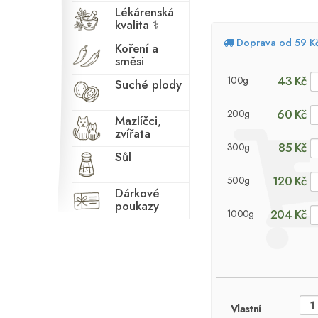
Lékárenská
kvalita ⚕
Doprava od 59 K
Koření a
směsi
43 Kč
100g
Suché plody
60 Kč
200g
Mazlíčci,
zvířata
85 Kč
300g
Sůl
120 Kč
500g
Dárkové
poukazy
204 Kč
1000g
Vlastní