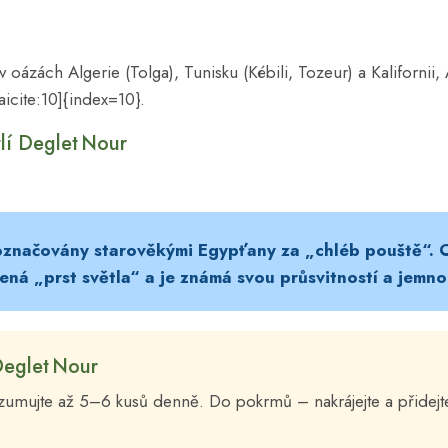
 oázách Algerie (Tolga), Tunisku (Kébili, Tozeur) a Kalifornii
icite:10]{index=10}.
lí Deglet Nour
 označovány starověkými Egypťany za „chléb pouště“.
ná „prst světla“ a je známá svou průsvitností a jemno
Deglet Nour
zumujte až 5–6 kusů denně. Do pokrmů – nakrájejte a přidejte