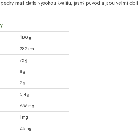
 pecky mají datle vysokou kvalitu, jasný původ a jsou velmi ob
y
100 g
282 kcal
75 g
8 g
2 g
0,4 g
656 mg
1 mg
63 mg