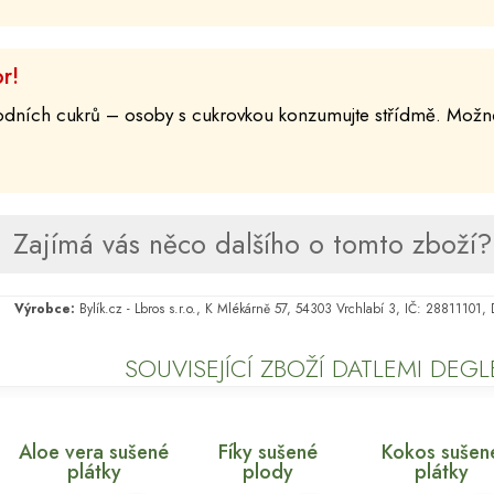
r!
odních cukrů – osoby s cukrovkou konzumujte střídmě. Možné
Zajímá vás něco dalšího o tomto zboží? 
Výrobce:
Bylík.cz - Lbros s.r.o., K Mlékárně 57, 54303 Vrchlabí 3, IČ: 28811101
SOUVISEJÍCÍ ZBOŽÍ DATLEMI DEG
Aloe vera sušené
Fíky sušené
Kokos sušen
plátky
plody
plátky