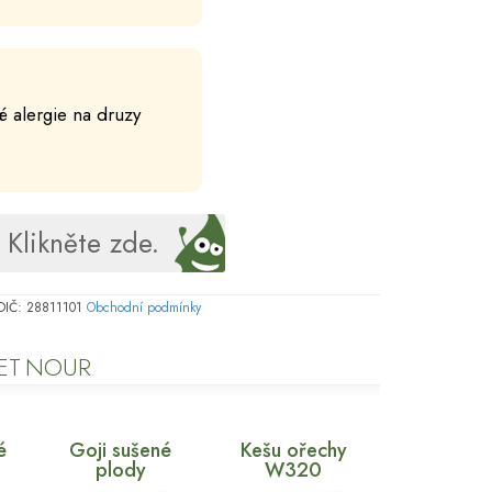
 alergie na druzy
Klikněte zde.
, DIČ: 28811101
Obchodní podmínky
LET NOUR
é
Goji sušené
Kešu ořechy
plody
W320