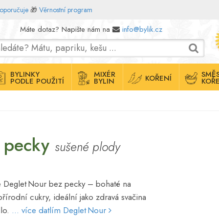
doporučuje
🎁
Věrnostní program
Máte dotaz? Napište nám na
info@bylik.cz
BYLINKY
MIXÉR
SMĚS
KOŘENÍ
PODLE POUŽITÍ
BYLIN
KOŘE
z pecky
sušené plody
le Deglet Nour bez pecky – bohaté na
přírodní cukry, ideální jako zdravá svačina
dlo.
... více datlím Deglet Nour