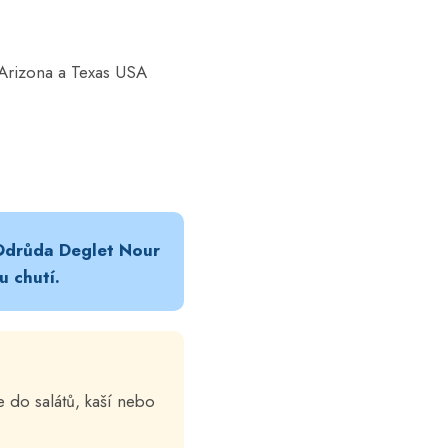
, Arizona a Texas USA
 Odrůda Deglet Nour
u chutí.
 do salátů, kaší nebo