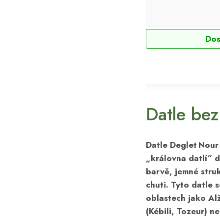
Dos
Datle bez
Datle Deglet Nour
„královna datlí“ d
barvě, jemné str
chuti. Tyto datle s
oblastech jako Alž
(Kébili, Tozeur) n