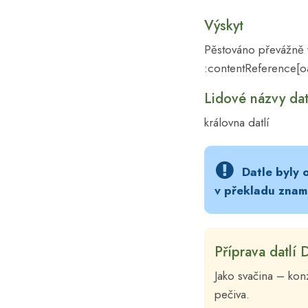
Výskyt
Pěstováno převážně v
:contentReference[oa
Lidové názvy dat
královna datlí
Datle byly
v překladu zname
Příprava datlí 
Jako svačina – kon
pečiva.