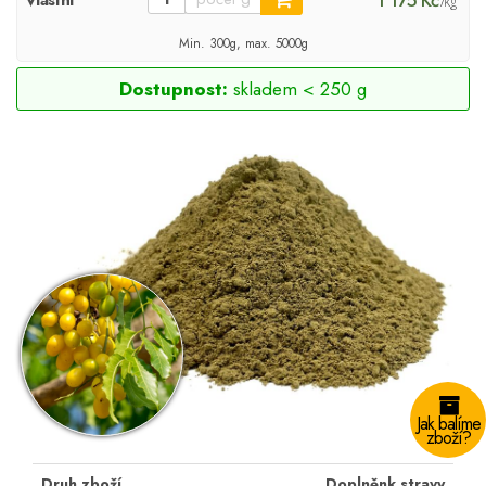
1 175 Kč
Vlastní
/kg
Min. 300g, max. 5000g
Dostupnost:
skladem < 250 g
Jak balíme
zboží?
Druh zboží
Doplněnk stravy