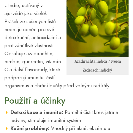
z Indie, uctívaný v
ajurvédě jako všelék.
Prášek ze sušených listů
neem je ceněn pro své
detoxikační, antioxidační a
protizánětlivé vlastnosti.
Obsahuje azadirachtin,
nimbin, quercetin, vitamín
Azadirachta indica / Neem
C a další flavonoidy, které
Zederach indický
podporují imunitu, čistí
organismus a chrání buňky před volnými radikály.
Použití a účinky
Detoxikace a imunita:
Pomáhá čistit krev, játra a
ledviny, stimuluje imunitní systém.
Kožní problémy:
Vhodný při akné, ekzému a