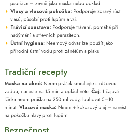
psoriáze – zevně jako maska nebo obklad.
Vlasy a vlasová pokožka:
Podporuje zdravý růst
vlasů, působí proti lupům a vši.
Trávicí soustava:
Podporuje trávení, pomáhá při
nadýmání a střevních parazitech.
Ústní hygiena:
Neemový odvar lze použít jako
přírodní ústní vodu proti zánětům a plaku.
Tradiční recepty
Maska na akné:
Neem prášek smíchejte s růžovou
vodou, naneste na 15 min a opláchněte.
Čaj:
1 čajová
lžička neem prášku na 250 ml vody, louhovat 5–10
minut.
Vlasová maska:
Neem + kokosový olej – nanést
na pokožku hlavy proti lupům.
Bezpečnost