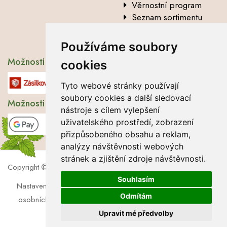
Věrnostní program
Seznam sortimentu
Vysvětlení analytických
údajů
Používáme soubory
Možnosti dopravy
cookies
Tyto webové stránky používají
soubory cookies a další sledovací
Možnosti platby
nástroje s cílem vylepšení
uživatelského prostředí, zobrazení
přizpůsobeného obsahu a reklam,
analýzy návštěvnosti webových
stránek a zjištění zdroje návštěvnosti.
Copyright
2026 Lbros s.r.o.
Souhlasím
Nastavení cookies
|
Soubory cookies
|
Zásady zpracování
Odmítám
osobních údajů
|
Souhlas se zpracováním osobních údajů
Upravit mé předvolby