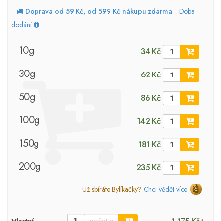
Doprava od 59 Kč, od 599 Kč nákupu zdarma
Doba
dodání
10g
34 Kč
30g
62 Kč
50g
86 Kč
100g
142 Kč
150g
181 Kč
200g
235 Kč
Už sbíráte Bylíkačky?
Chci vědět více