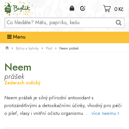
Domů
0 Kč
Menu
Neem prášek
Byliny a bylinky
Plod
Neem
prášek
Zederach indický
Neem prášek je silný přírodní antioxidant s
protizánětlivými a detoxikačními účinky, vhodný pro péči
o pleť, vlasy i vnitřní očistu organismu.
... více neemu