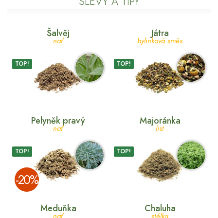
SLEVY A TIPY
Šalvěj
Játra
nať
bylinková směs
TOP!
TOP!
Pelyněk pravý
Majoránka
nať
list
TOP!
TOP!
­-20%
Meduňka
Chaluha
nať
stélka