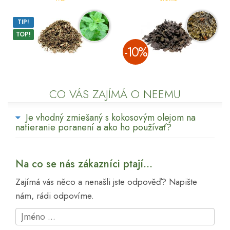
TIP!
TOP!
­-10%
CO VÁS ZAJÍMÁ O NEEMU
Je vhodný zmiešaný s kokosovým olejom na
natieranie poranení a ako ho používať?
Na co se nás zákazníci ptají...
Zajímá vás něco a nenašli jste odpověď? Napište
nám, rádi odpovíme.