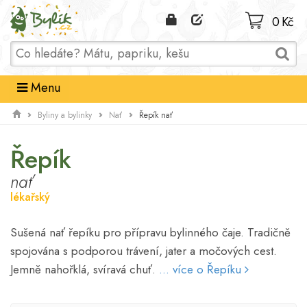
Domů
0 Kč
Menu
Řepík nať
Byliny a bylinky
Nať
Řepík
nať
lékařský
Sušená nať řepíku pro přípravu bylinného čaje. Tradičně
spojována s podporou trávení, jater a močových cest.
Jemně nahořklá, svíravá chuť.
... více o Řepíku