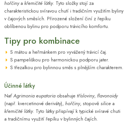
hořčiny
a
křemičité látky
. Tyto složky stojí za
charakteristickou svíravou chutí i tradičním využitím byliny
v čajových směsích. Přirozené složení činí z řepíku
oblíbenou bylinu pro podporu trávicího komfortu.
Tipy pro kombinace
S mátou a heřmánkem pro vyvážený trávicí čaj.
S pampeliškou pro harmonickou podporu jater.
S třezalkou pro bylinnou směs s plnějším charakterem.
Účinné látky
Nať
Agrimonia eupatoria
obsahuje
třísloviny
,
flavonoidy
(např. kvercetinové deriváty),
hořčiny
, stopově
silice
a
křemičité látky
. Tyto látky přispívají k typické svíravé chuti
a tradičnímu využití řepíku v bylinných čajích.