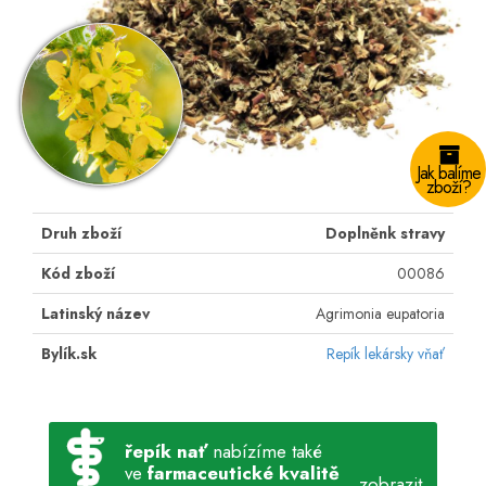
Jak balíme
zboží?
Druh zboží
Doplněnk stravy
Kód zboží
00086
Latinský název
Agrimonia eupatoria
Bylík.sk
Repík lekársky vňať
řepík nať
nabízíme také
ve
farmaceutické kvalitě
zobrazit