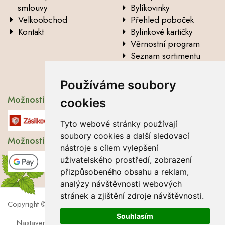
smlouvy
Bylíkovinky
Velkoobchod
Přehled poboček
Kontakt
Bylinkové kartičky
Věrnostní program
Seznam sortimentu
Vysvětlení analytických
údajů
Používáme soubory
Možnosti dopravy
cookies
Tyto webové stránky používají
soubory cookies a další sledovací
Možnosti platby
nástroje s cílem vylepšení
uživatelského prostředí, zobrazení
přizpůsobeného obsahu a reklam,
analýzy návštěvnosti webových
stránek a zjištění zdroje návštěvnosti.
Copyright
2026 Lbros s.r.o.
Souhlasím
Nastavení cookies
|
Soubory cookies
|
Zásady zpracování