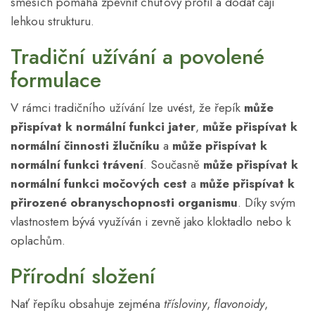
směsích pomáhá zpevnit chuťový profil a dodat čaji
lehkou strukturu.
Tradiční užívání a povolené
formulace
V rámci tradičního užívání lze uvést, že řepík
může
přispívat k normální funkci jater
,
může přispívat k
normální činnosti žlučníku
a
může přispívat k
normální funkci trávení
. Současně
může přispívat k
normální funkci močových cest
a
může přispívat k
přirozené obranyschopnosti organismu
. Díky svým
vlastnostem bývá využíván i zevně jako kloktadlo nebo k
oplachům.
Přírodní složení
Nať řepíku obsahuje zejména
třísloviny
,
flavonoidy
,