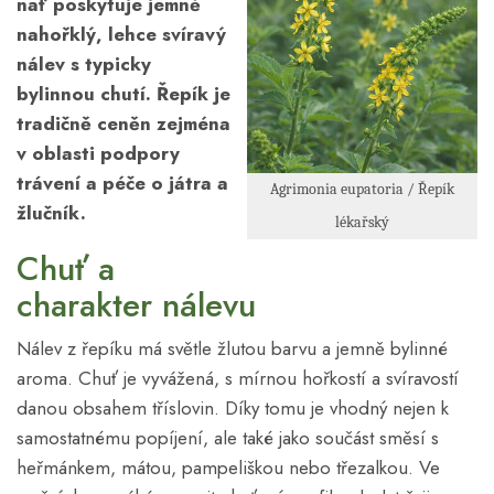
nať poskytuje jemně
nahořklý, lehce svíravý
nálev s typicky
bylinnou chutí. Řepík je
tradičně ceněn zejména
v oblasti podpory
trávení a péče o játra a
Agrimonia eupatoria / Řepík
žlučník.
lékařský
Chuť a
charakter nálevu
Nálev z řepíku má světle žlutou barvu a jemně bylinné
aroma. Chuť je vyvážená, s mírnou hořkostí a svíravostí
danou obsahem tříslovin. Díky tomu je vhodný nejen k
samostatnému popíjení, ale také jako součást směsí s
heřmánkem, mátou, pampeliškou nebo třezalkou. Ve