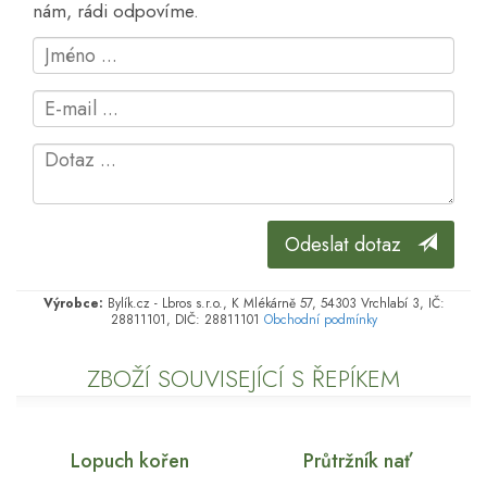
nám, rádi odpovíme.
Odeslat dotaz
Výrobce:
Bylík.cz - Lbros s.r.o., K Mlékárně 57, 54303 Vrchlabí 3, IČ:
28811101, DIČ: 28811101
Obchodní podmínky
ZBOŽÍ SOUVISEJÍCÍ S ŘEPÍKEM
Lopuch kořen
Průtržník nať