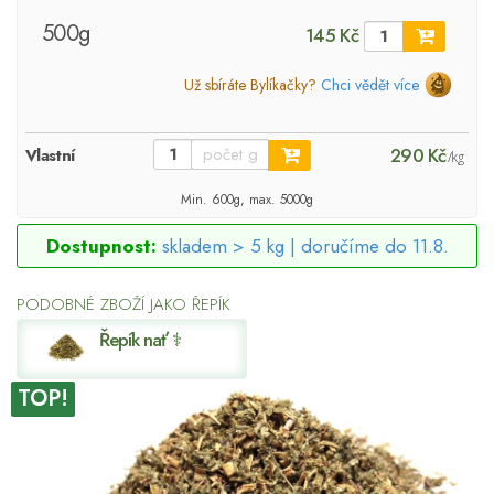
500g
145 Kč
Už sbíráte Bylíkačky?
Chci vědět více
290 Kč
Vlastní
/kg
Min. 600g, max. 5000g
Dostupnost:
skladem > 5 kg |
doručíme do 11.8.
PODOBNÉ ZBOŽÍ JAKO ŘEPÍK
Řepík nať ⚕
TOP!