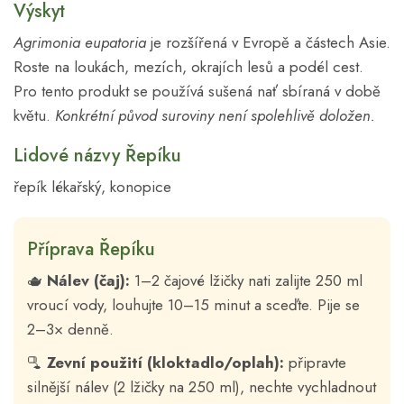
Výskyt
Agrimonia eupatoria
je rozšířená v Evropě a částech Asie.
Roste na loukách, mezích, okrajích lesů a podél cest.
Pro tento produkt se používá sušená nať sbíraná v době
květu.
Konkrétní původ suroviny není spolehlivě doložen.
Lidové názvy Řepíku
řepík lékařský, konopice
Příprava Řepíku
🫖
Nálev (čaj):
1–2 čajové lžičky nati zalijte 250 ml
vroucí vody, louhujte 10–15 minut a sceďte. Pije se
2–3× denně.
🫗
Zevní použití (kloktadlo/oplah):
připravte
silnější nálev (2 lžičky na 250 ml), nechte vychladnout