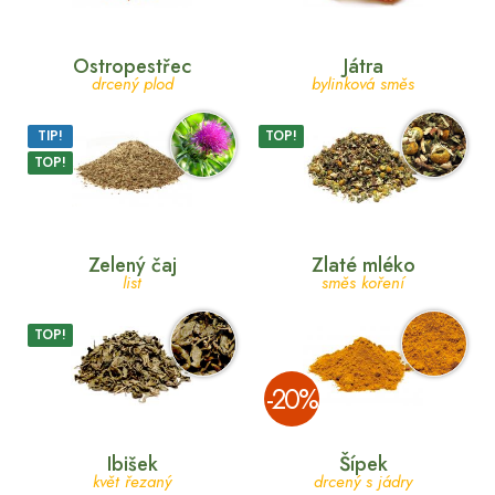
Ostropestřec
Játra
drcený plod
bylinková směs
TIP!
TOP!
TOP!
Zelený čaj
Zlaté mléko
list
směs koření
TOP!
­-20%
Ibišek
Šípek
květ řezaný
drcený s jádry