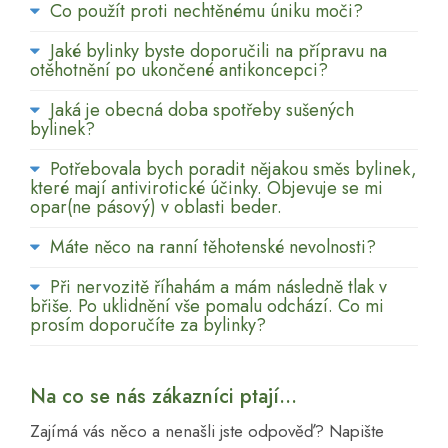
Co použít proti nechtěnému úniku moči?
Jaké bylinky byste doporučili na přípravu na
otěhotnění po ukončené antikoncepci?
Jaká je obecná doba spotřeby sušených
bylinek?
Potřebovala bych poradit nějakou směs bylinek,
které mají antivirotické účinky. Objevuje se mi
opar(ne pásový) v oblasti beder.
Máte něco na ranní těhotenské nevolnosti?
Při nervozitě říhahám a mám následně tlak v
břiše. Po uklidnění vše pomalu odchází. Co mi
prosím doporučíte za bylinky?
Na co se nás zákazníci ptají...
Zajímá vás něco a nenašli jste odpověď? Napište