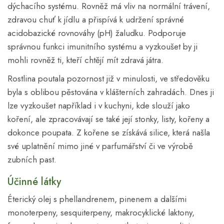
dýchacího systému. Rovněž má vliv na normální trávení,
zdravou chuť k jídlu a přispívá k udržení správné
acidobazické rovnováhy (pH) žaludku. Podporuje
správnou funkci imunitního systému a vyzkoušet by ji
mohli rovněž ti, kteří chtějí mít zdravá játra.
Rostlina poutala pozornost již v minulosti, ve středověku
byla s oblibou pěstována v klášterních zahradách. Dnes ji
lze vyzkoušet například i v kuchyni, kde slouží jako
koření, ale zpracovávají se také její stonky, listy, kořeny a
dokonce poupata. Z kořene se získává silice, která našla
své uplatnění mimo jiné v parfumářství či ve výrobě
zubních past.
Účinné látky
Éterický olej s phellandrenem, pinenem a dalšími
monoterpeny, sesquiterpeny, makrocyklické laktony,