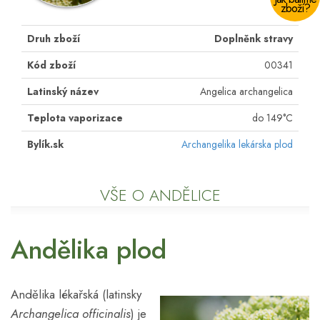
zboží?
Druh zboží
Doplněnk stravy
Kód zboží
00341
Latinský název
Angelica archangelica
Teplota vaporizace
do 149°C
Bylík.sk
Archangelika lekárska plod
VŠE O ANDĚLICE
Andělika plod
Andělika lékařská (latinsky
Archangelica officinalis
) je