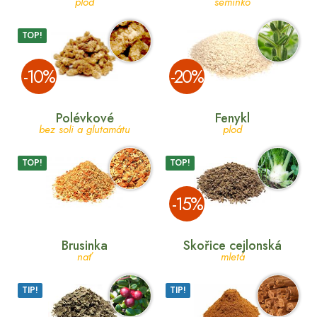
plod
semínko
TOP!
­-10%
­-20%
Polévkové
Fenykl
bez soli a glutamátu
plod
TOP!
TOP!
­-15%
Brusinka
Skořice cejlonská
nať
mletá
TIP!
TIP!