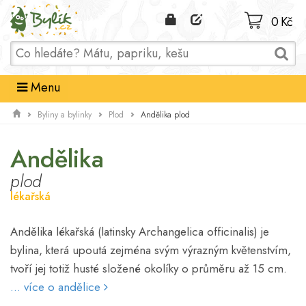
Domů
0 Kč
Menu
Andělika plod
Byliny a bylinky
Plod
Andělika
plod
lékařská
Andělika lékařská (latinsky Archangelica officinalis) je
bylina, která upoutá zejména svým výrazným květenstvím,
tvoří jej totiž husté složené okolíky o průměru až 15 cm.
... více o andělice