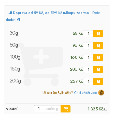
Doprava od 59 Kč, od 599 Kč nákupu zdarma
Doba
dodání
30g
68 Kč
50g
95 Kč
100g
160 Kč
150g
205 Kč
200g
267 Kč
Už sbíráte Bylíkačky?
Chci vědět více
1 335 Kč
Vlastní
/kg