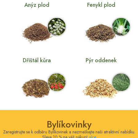
Anýz plod
Fenykl plod
Dřištál kůra
Pýr oddenek
Bylíkovinky
Zaregistrujte se k odběru Bylíkovinek a nezmeškejte naši atraktivní nabídku.
Sleva 10 % na váš nákup!
více