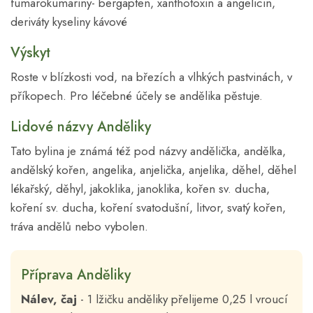
fumarokumariny- bergapten, xanthotoxin a angelicin,
deriváty kyseliny kávové
Výskyt
Roste v blízkosti vod, na březích a vlhkých pastvinách, v
příkopech. Pro léčebné účely se andělika pěstuje.
Lidové názvy Anděliky
Tato bylina je známá též pod názvy andělička, andělka,
andělský kořen, angelika, anjelička, anjelika, děhel, děhel
lékařský, děhyl, jakoklika, janoklika, kořen sv. ducha,
koření sv. ducha, koření svatodušní, litvor, svatý kořen,
tráva andělů nebo vybolen.
Příprava Anděliky
Nálev, čaj
- 1 lžičku anděliky přelijeme 0,25 l vroucí