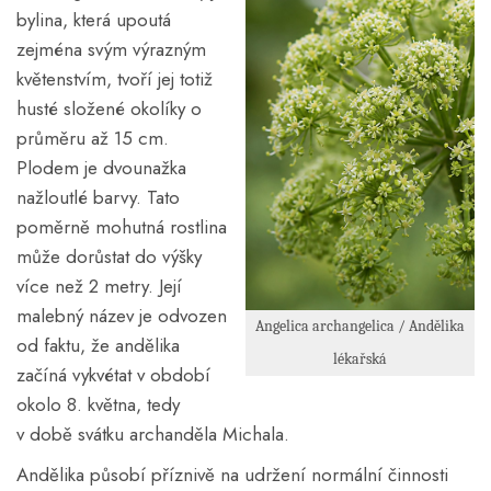
bylina, která upoutá
zejména svým výrazným
květenstvím, tvoří jej totiž
husté složené okolíky o
průměru až 15 cm.
Plodem je dvounažka
nažloutlé barvy. Tato
poměrně mohutná rostlina
může dorůstat do výšky
více než 2 metry. Její
malebný název je odvozen
Angelica archangelica / Andělika
od faktu, že andělika
lékařská
začíná vykvétat v období
okolo 8. května, tedy
v době svátku archanděla Michala.
Andělika působí příznivě na udržení normální činnosti