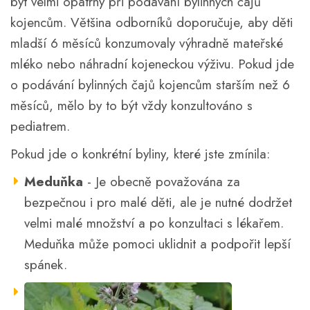
být velmi opatrný při podávání bylinných čajů
kojencům. Většina odborníků doporučuje, aby děti
mladší 6 měsíců konzumovaly výhradně mateřské
mléko nebo náhradní kojeneckou výživu. Pokud jde
o podávání bylinných čajů kojencům starším než 6
měsíců, mělo by to být vždy konzultováno s
pediatrem.
Pokud jde o konkrétní byliny, které jste zmínila:
Meduňka
- Je obecně považována za
bezpečnou i pro malé děti, ale je nutné dodržet
velmi malé množství a po konzultaci s lékařem.
Meduňka může pomoci uklidnit a podpořit lepší
spánek.