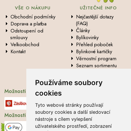
VŠE O NÁKUPU
UŽITEČNÉ INFO
Obchodní podmínky
Nejčastější dotazy
(FAQ)
Doprava a platba
Články
Odstoupení od
smlouvy
Bylíkovinky
Velkoobchod
Přehled poboček
Kontakt
Bylinkové kartičky
Věrnostní program
Seznam sortimentu
Vysvětlení analytických
údajů
Používáme soubory
Možnosti dopravy
cookies
Tyto webové stránky používají
soubory cookies a další sledovací
Možnosti platby
nástroje s cílem vylepšení
uživatelského prostředí, zobrazení