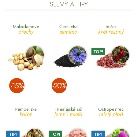
SLEVY A TIPY
Makadamové
Černucha
Ibišek
ořechy
semeno
květ řezaný
TOP!
­-15%
­-20%
Pampeliška
Himalájská sůl
Ostropestřec
kořen
jemně mletá
mletý plod
TIP!
TOP!
TIP!