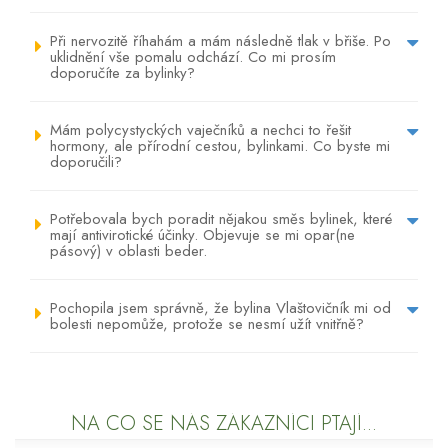
Při nervozitě říhahám a mám následně tlak v břiše. Po
uklidnění vše pomalu odchází. Co mi prosím
doporučíte za bylinky?
Mám polycystyckých vaječníků a nechci to řešit
hormony, ale přírodní cestou, bylinkami. Co byste mi
doporučili?
Potřebovala bych poradit nějakou směs bylinek, které
mají antivirotické účinky. Objevuje se mi opar(ne
pásový) v oblasti beder.
Pochopila jsem správně, že bylina Vlaštovičník mi od
bolesti nepomůže, protože se nesmí užít vnitřně?
NA CO SE NÁS ZÁKAZNÍCI PTAJÍ...