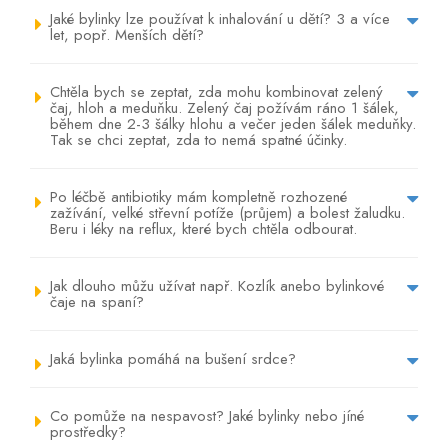
Jaké bylinky lze používat k inhalování u dětí? 3 a více
let, popř. Menších dětí?
Chtěla bych se zeptat, zda mohu kombinovat zelený
čaj, hloh a meduňku. Zelený čaj požívám ráno 1 šálek,
během dne 2-3 šálky hlohu a večer jeden šálek meduňky.
Tak se chci zeptat, zda to nemá spatné účinky.
Po léčbě antibiotiky mám kompletně rozhozené
zažívání, velké střevní potíže (průjem) a bolest žaludku.
Beru i léky na reflux, které bych chtěla odbourat.
Jak dlouho můžu užívat např. Kozlík anebo bylinkové
čaje na spaní?
Jaká bylinka pomáhá na bušení srdce?
Co pomůže na nespavost? Jaké bylinky nebo jíné
prostředky?