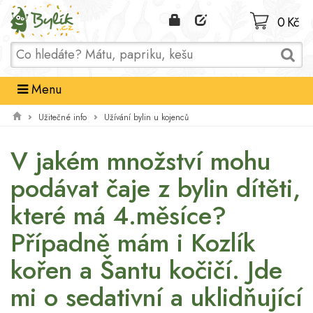
Domů
0 Kč
Menu
Užitečné info
Užívání bylin u kojenců
V jakém množství mohu
podávat čaje z bylin dítěti,
které má 4.měsíce?
Případně mám i Kozlík
kořen a Šantu kočičí. Jde
mi o sedativní a uklidňující