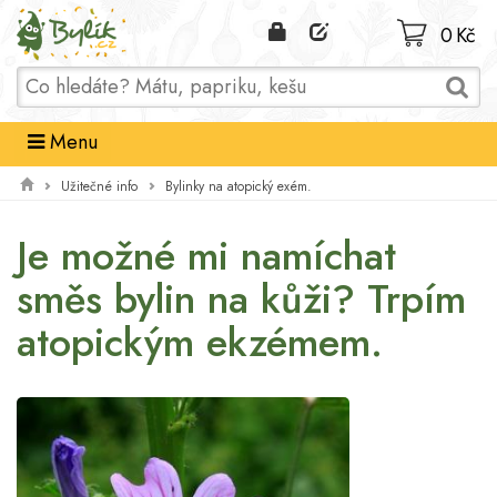
Domů
0 Kč
Menu
Užitečné info
Bylinky na atopický exém.
Je možné mi namíchat
směs bylin na kůži? Trpím
atopickým ekzémem.