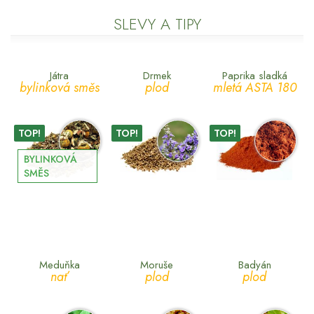
SLEVY A TIPY
Játra
Drmek
Paprika sladká
bylinková směs
plod
mletá ASTA 180
TOP!
TOP!
TOP!
BYLINKOVÁ
SMĚS
Meduňka
Moruše
Badyán
nať
plod
plod