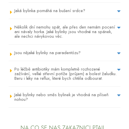
Jaká bylinka pomáhá na bušení srdce?
Několik dní nemohu spát, ale přes den nemám pocení
ani návaly horka. Jaké bylinky jsou vhodné na spánek,
ale nechci návykovou věc.
Jsou nějaké bylinky na paradentózu?
Po léčbě antibiotiky mám kompletně rozhozené
zažívání, velké střevní potíže (průjem) a bolest žaludku.
Beru i léky na reflux, které bych chtěla odbourat.
Jaké bylinky nebo směs bylinek je vhodná na plíseň
nohou?
NA CO SE NÁS ZÁKAZNÍCI PTAJÍ...