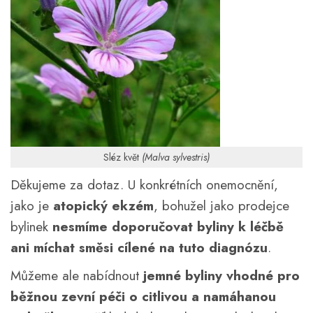
Sléz květ
(Malva sylvestris)
Děkujeme za dotaz. U konkrétních onemocnění,
jako je
atopický ekzém
, bohužel jako prodejce
bylinek
nesmíme doporučovat byliny k léčbě
ani míchat směsi cílené na tuto diagnózu
.
Můžeme ale nabídnout
jemné byliny vhodné pro
běžnou zevní péči o citlivou a namáhanou