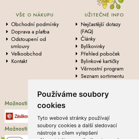
VŠE O NÁKUPU
UŽITEČNÉ INFO
Obchodní podmínky
Nejčastější dotazy
(FAQ)
Doprava a platba
Články
Odstoupení od
smlouvy
Bylíkovinky
Velkoobchod
Přehled poboček
Kontakt
Bylinkové kartičky
Věrnostní program
Seznam sortimentu
Vysvětlení analytických
údajů
Používáme soubory
Možnosti dopravy
cookies
Tyto webové stránky používají
soubory cookies a další sledovací
Možnosti platby
nástroje s cílem vylepšení