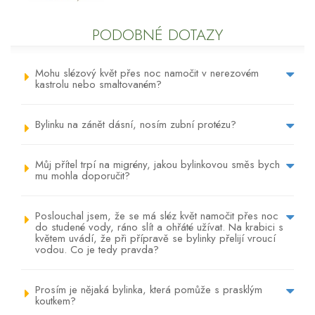
PODOBNÉ DOTAZY
Mohu slézový květ přes noc namočit v nerezovém
kastrolu nebo smaltovaném?
Bylinku na zánět dásní, nosím zubní protézu?
Můj přítel trpí na migrény, jakou bylinkovou směs bych
mu mohla doporučit?
Poslouchal jsem, že se má sléz květ namočit přes noc
do studené vody, ráno slít a ohřáté užívat. Na krabici s
květem uvádí, že při přípravě se bylinky přelijí vroucí
vodou. Co je tedy pravda?
Prosím je nějaká bylinka, která pomůže s prasklým
koutkem?