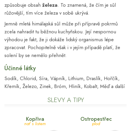
způsobuje obsah
železa
. To znamená, že čím je sůl
růžovější, tím více železa v sobě ukrývá.
Jemně mletá himálajská sůl může při přípravě pokrmů
zcela nahradit tu běžnou kuchyňskou. Její nespornou
výhodou je fakt, že ji dokáže lidský organismus lépe
zpracovat. Pochopitelně však i v jejím případě platí, že
solení by se nemělo přehnět.
Účinné látky
Sodík, Chlorid, Síra, Vápník, Lithium, Draslík, Hořčík,
Křemík, Železo, Zinek, Bróm, Hliník, Kobalt, Měď a další
SLEVY A TIPY
Kopřiva
Ostropestřec
nať s listem
plod