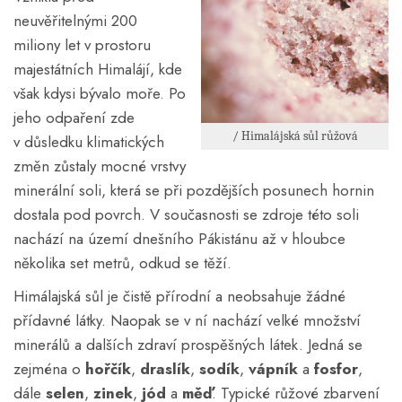
neuvěřitelnými 200
miliony let v prostoru
majestátních Himalájí, kde
však kdysi bývalo moře. Po
jeho odpaření zde
/ Himalájská sůl růžová
v důsledku klimatických
změn zůstaly mocné vrstvy
minerální soli, která se při pozdějších posunech hornin
dostala pod povrch. V současnosti se zdroje této soli
nachází na území dnešního Pákistánu až v hloubce
několika set metrů, odkud se těží.
Himálajská sůl je čistě přírodní a neobsahuje žádné
přídavné látky. Naopak se v ní nachází velké množství
minerálů a dalších zdraví prospěšných látek. Jedná se
zejména o
hořčík
,
draslík
,
sodík
,
vápník
a
fosfor
,
dále
selen
,
zinek
,
jód
a
měď
. Typické růžové zbarvení