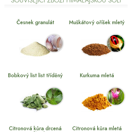
SOUVISEJÍCÍ ZBOŽÍ HIMALÁJSKOU SOLÍ
Česnek granulát
Muškátový oříšek mletý
Bobkový list list tříděný
Kurkuma mletá
Citronová kůra drcená
Citronová kůra mletá