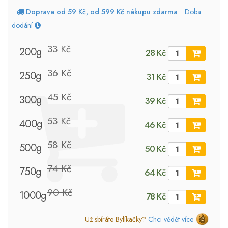
Doprava od 59 Kč, od 599 Kč nákupu zdarma
Doba
dodání
33 Kč
200g
28 Kč
36 Kč
250g
31 Kč
45 Kč
300g
39 Kč
53 Kč
400g
46 Kč
58 Kč
500g
50 Kč
74 Kč
750g
64 Kč
90 Kč
1000g
78 Kč
Už sbíráte Bylíkačky?
Chci vědět více