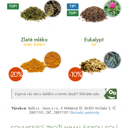
TOP!
TIP!
TOP!
Zlaté mléko
Eukalypt
směs koření
list
­-20%
­-10%
Zajímá vás něco dalšího o tomto zboží? Klikněte zde.
Výrobce:
Bylík.cz - Lbros s.r.o., K Mlékárně 57, 54303 Vrchlabí 3, IČ:
28811101, DIČ: 28811101
Obchodní podmínky