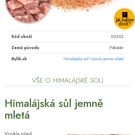
Jak balíme
zboží?
Kód zboží
00552
Země původu
Pákistán
Bylík.sk
Himalájska soľ ružová jemne mletá
VŠE O HIMALÁJSKÉ SOLI
Himalájská sůl jemně
mletá
Vznikla před