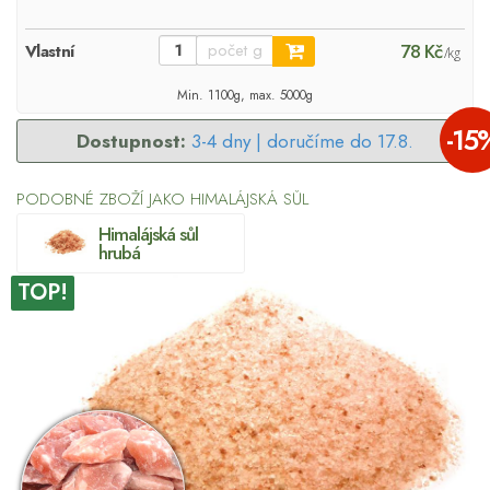
78 Kč
Vlastní
/kg
Min. 1100g, max. 5000g
-15
Dostupnost:
3-4 dny |
doručíme do 17.8.
PODOBNÉ ZBOŽÍ JAKO HIMALÁJSKÁ SŮL
Himalájská sůl
hrubá
TOP!