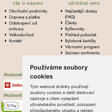
VŠE O NÁKUPU
UŽITEČNÉ INFO
Obchodní podmínky
Nejčastější dotazy
(FAQ)
Doprava a platba
Články
Odstoupení od
smlouvy
Bylíkovinky
Velkoobchod
Přehled poboček
Kontakt
Bylinkové kartičky
Věrnostní program
Seznam sortimentu
Vysvětlení analytických
údajů
Používáme soubory
Možnosti dopravy
cookies
Tyto webové stránky používají
soubory cookies a další sledovací
Možnosti platby
nástroje s cílem vylepšení
uživatelského prostředí, zobrazení
přizpůsobeného obsahu a reklam,