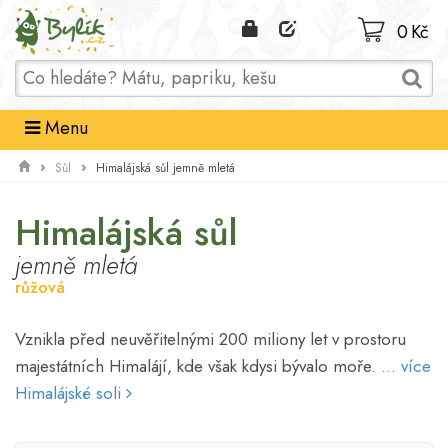
Domů
0 Kč
Menu
Himalájská sůl jemně mletá
Sůl
Himalájská sůl
jemně mletá
růžová
Vznikla před neuvěřitelnými 200 miliony let v prostoru
majestátních Himalájí, kde však kdysi bývalo moře.
... více
Himalájské soli