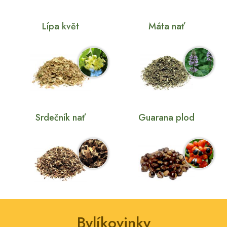
Lípa květ
Máta nať
Srdečník nať
Guarana plod
Bylíkovinky