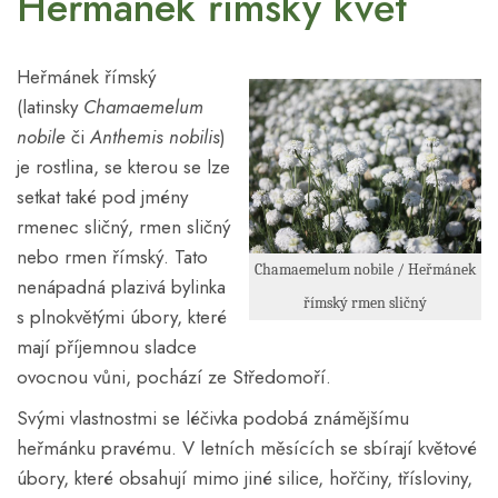
Heřmánek římský květ
Heřmánek římský
(latinsky
Chamaemelum
nobile
či
Anthemis nobilis
)
je rostlina, se kterou se lze
setkat také pod jmény
rmenec sličný, rmen sličný
nebo rmen římský. Tato
Chamaemelum nobile / Heřmánek
nenápadná plazivá bylinka
římský rmen sličný
s plnokvětými úbory, které
mají příjemnou sladce
ovocnou vůni, pochází ze Středomoří.
Svými vlastnostmi se léčivka podobá známějšímu
heřmánku pravému. V letních měsících se sbírají květové
úbory, které obsahují mimo jiné silice, hořčiny, třísloviny,