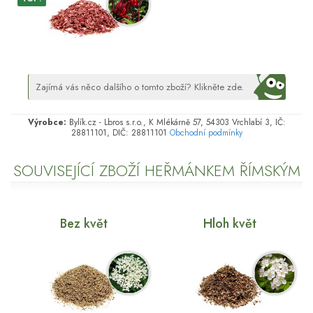
Zajímá vás něco dalšího o tomto zboží? Klikněte zde.
Výrobce:
Bylík.cz - Lbros s.r.o., K Mlékárně 57, 54303 Vrchlabí 3, IČ:
28811101, DIČ: 28811101
Obchodní podmínky
SOUVISEJÍCÍ ZBOŽÍ HEŘMÁNKEM ŘÍMSKÝM
Bez květ
Hloh květ