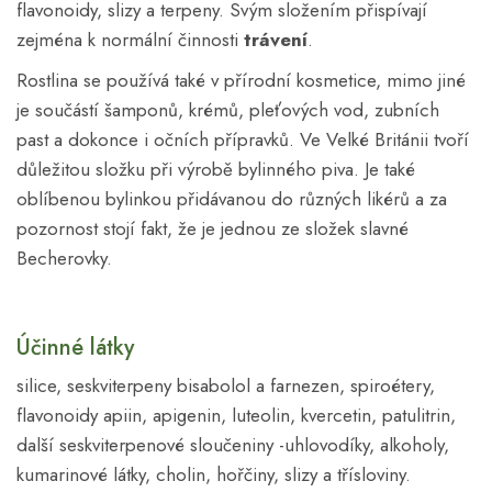
flavonoidy, slizy a terpeny. Svým složením přispívají
zejména k normální činnosti
trávení
.
Rostlina se používá také v přírodní kosmetice, mimo jiné
je součástí šamponů, krémů, pleťových vod, zubních
past a dokonce i očních přípravků. Ve Velké Británii tvoří
důležitou složku při výrobě bylinného piva. Je také
oblíbenou bylinkou přidávanou do různých likérů a za
pozornost stojí fakt, že je jednou ze složek slavné
Becherovky.
Účinné látky
silice, seskviterpeny bisabolol a farnezen, spiroétery,
flavonoidy apiin, apigenin, luteolin, kvercetin, patulitrin,
další seskviterpenové sloučeniny -uhlovodíky, alkoholy,
kumarinové látky, cholin, hořčiny, slizy a třísloviny.