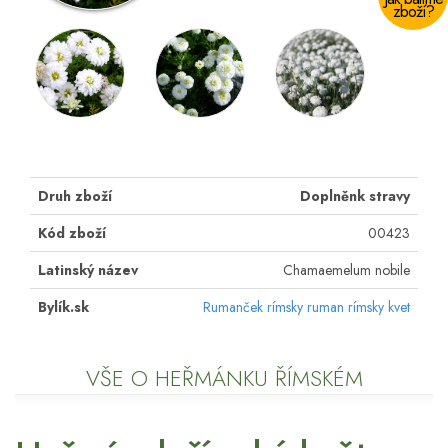
zboží?
Druh zboží
Doplněnk stravy
Kód zboží
00423
Latinský název
Chamaemelum nobile
Bylík.sk
Rumanček rímsky ruman rímsky kvet
VŠE O HEŘMÁNKU ŘÍMSKÉM