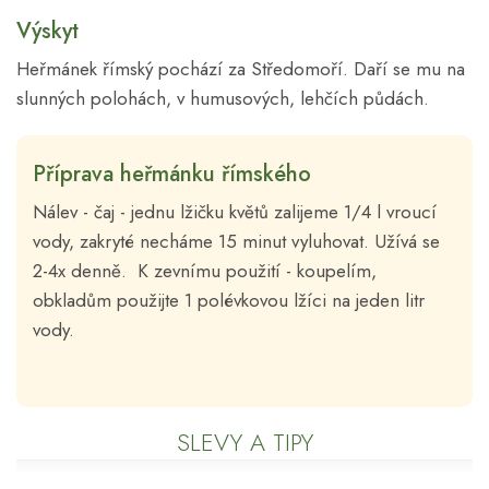
Výskyt
Heřmánek římský pochází za Středomoří. Daří se mu na
slunných polohách, v humusových, lehčích půdách.
Příprava heřmánku římského
Nálev - čaj - jednu lžičku květů zalijeme 1/4 l vroucí
vody, zakryté necháme 15 minut vyluhovat. Užívá se
2-4x denně. K zevnímu použití - koupelím,
obkladům použijte 1 polévkovou lžíci na jeden litr
vody.
SLEVY A TIPY