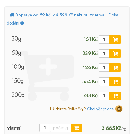
Doprava od 59 Kč, od 599 Kč nákupu zdarma
Doba
dodání
30g
161 Kč
50g
239 Kč
100g
426 Kč
150g
554 Kč
200g
733 Kč
Už sbíráte Bylíkačky?
Chci vědět více
3 665 Kč
Vlastní
/kg