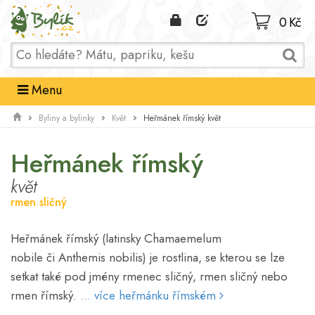
Domů
0 Kč
Menu
Heřmánek římský květ
Byliny a bylinky
Květ
Heřmánek římský
květ
rmen sličný
Heřmánek římský (latinsky Chamaemelum
nobile či Anthemis nobilis) je rostlina, se kterou se lze
setkat také pod jmény rmenec sličný, rmen sličný nebo
rmen římský.
... více heřmánku římském