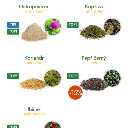
Ostropestřec
Kopřiva
mletý plod
nať s listem
TIP!
TOP!
TOP!
Koriandr
Pepř černý
semeno
celý
TOP!
TOP!
­-15%
Ibišek
květ řezaný
TOP!