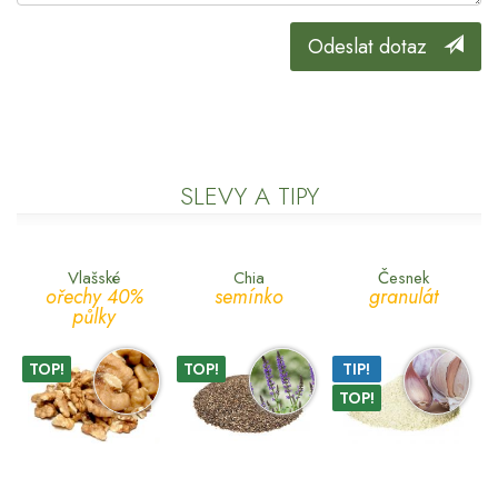
Odeslat dotaz
SLEVY A TIPY
Vlašské
Chia
Česnek
ořechy 40%
semínko
granulát
půlky
TOP!
TOP!
TIP!
TOP!