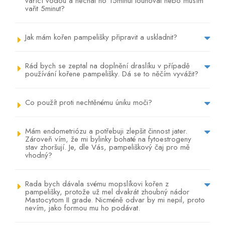
vařící vodou a nechat ho 15minut louhovat nebo musím
vařit 5minut?
Jak mám kořen pampelišky připravit a uskladnit?
Rád bych se zeptal na doplnění draslíku v případě
používání kořene pampelišky. Dá se to něčím vyvážit?
Co použít proti nechtěnému úniku moči?
Mám endometriózu a potřebuji zlepšit činnost jater.
Zároveň vím, že mi bylinky bohaté na fytoestrogeny
stav zhoršují. Je, dle Vás, pampeliškový čaj pro mě
vhodný?
Rada bych dávala svému mopslíkovi kořen z
pampelišky, protože už mel dvakrát zhoubný nádor
Mastocytom II grade. Nicméně odvar by mi nepil, proto
nevím, jako formou mu ho podávat.