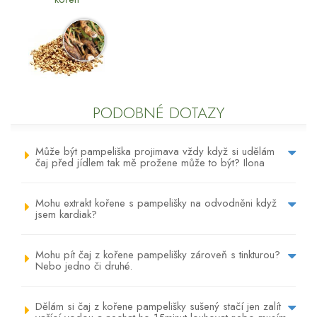
PODOBNÉ DOTAZY
Může být pampeliška projimava vždy když si udělám
čaj před jídlem tak mě prožene může to být? Ilona
Mohu extrakt kořene s pampelišky na odvodněni když
jsem kardiak?
Mohu pít čaj z kořene pampelišky zároveň s tinkturou?
Nebo jedno či druhé.
Dělám si čaj z kořene pampelišky sušený stačí jen zalít