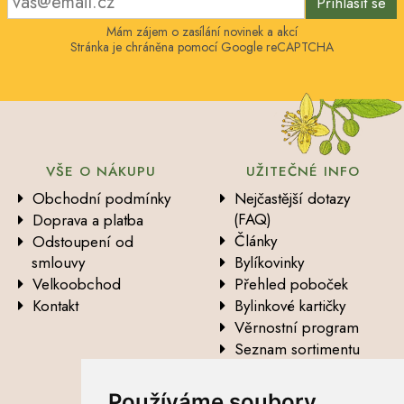
Přihlásit se
Mám zájem o zasílání novinek a akcí
Stránka je chráněna pomocí Google reCAPTCHA
VŠE O NÁKUPU
UŽITEČNÉ INFO
Obchodní podmínky
Nejčastější dotazy
(FAQ)
Doprava a platba
Články
Odstoupení od
smlouvy
Bylíkovinky
Velkoobchod
Přehled poboček
Kontakt
Bylinkové kartičky
Věrnostní program
Seznam sortimentu
Vysvětlení analytických
údajů
Používáme soubory