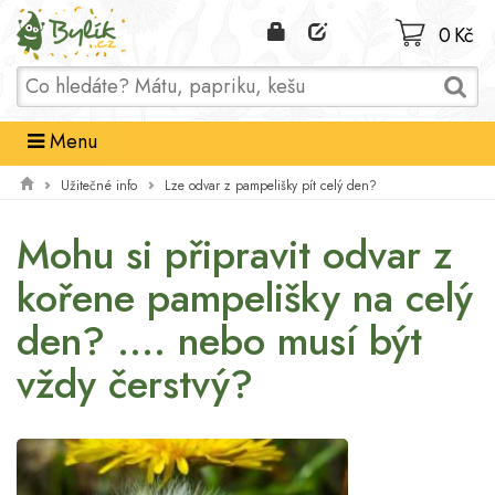
Domů
0 Kč
Menu
Užitečné info
Lze odvar z pampelišky pít celý den?
Mohu si připravit odvar z
kořene pampelišky na celý
den? .... nebo musí být
vždy čerstvý?