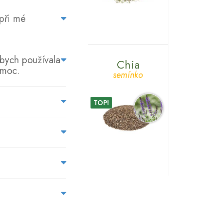
NA
 při mé
CO
SE
NÁS
ybych používala
Chia
 moc.
ZÁKAZNÍCI
semínko
PTAJÍ...
TOP!