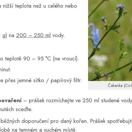
a nižší teplota než u celého nebo
2 g) na
200 – 250 ml
vody.
o teplotě 90 – 95 °C (ne vroucí).
inut.
e přes jemné sítko / papírový filtr.
Čekanka
(Cic
povaření
– prášek rozmíchejte ve 250 ml studené vody,
nutách sceďte.
běžných doporučení pro daný kořen. Prášek spotřebuj
ádobě na temném a suchém místě.