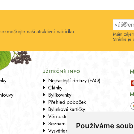
nezmeškejte naši atraktivní nabídku.
Mám zájem 
Stránka j
M
UŽITEČNÉ INFO
nky
Nejčastější dotazy (FAQ)
Články
M
mlouvy
Bylíkovinky
Přehled poboček
Bylinkové kartičky
Věrnostní program
Seznam sortimentu
Používáme soub
Vysvětlení analytických údajů