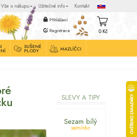
Vše o nákupu
Užitečné info
Kontakt
Přihlášení
Registrace
0 Kč
I
SUŠENÉ
MAZLÍČCI
NÍ
PLODY
bré
SLEVY A TIPY
cku
Sezam bílý
semínko