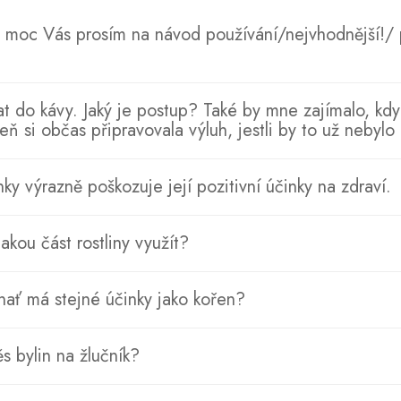
a moc Vás prosím na návod používání/nejvhodnější!/
at do kávy. Jaký je postup? Také by mne zajímalo, kd
eň si občas připravovala výluh, jestli by to už nebylo
y výrazně poškozuje její pozitivní účinky na zdraví.
akou část rostliny využít?
 nať má stejné účinky jako kořen?
s bylin na žlučník?