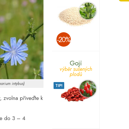
­-20%
Goji
výběr sušených
plodů
horium intybus)
TIP!
 zvolna přiveďte k
te do 3 – 4