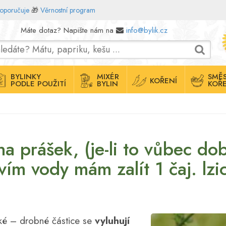
doporučuje
🎁
Věrnostní program
Máte dotaz? Napište nám na
info@bylik.cz
BYLINKY
MIXÉR
SMĚS
KOŘENÍ
PODLE POUŽITÍ
BYLIN
KOŘE
a prášek, (je-li to vůbec do
vím vody mám zalít 1 čaj. lzi
cké – drobné částice se
vyluhují