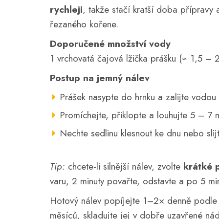
rychleji
, takže stačí kratší doba přípravy 
řezaného kořene.
Doporučené množství vody
1 vrchovatá čajová lžička prášku (≈ 1,5 – 
Postup na jemný nálev
Prášek nasypte do hrnku a zalijte vodou 
Promíchejte, přiklopte a louhujte 5 – 7 m
Nechte sedlinu klesnout ke dnu nebo slijt
Tip:
chcete-li silnější nálev, zvolte
krátké 
varu, 2 minuty povařte, odstavte a po 5 mi
Hotový nálev popíjejte 1–2× denně podle 
měsíců, skladujte jej v dobře uzavřené n