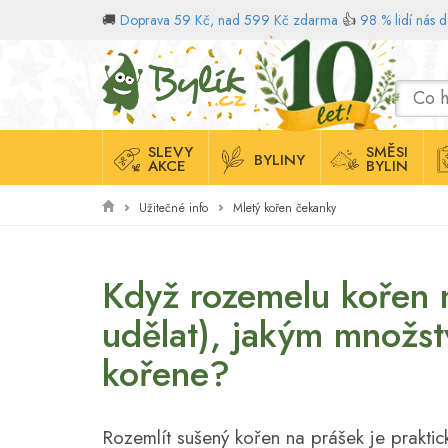
🚚
Doprava 59 Kč, nad 599 Kč zdarma
👍
98 % lidí nás 
Domů
SLEVY
SMĚSI
BYLINY
AKCE
BYLIN
Užitečné info
Mletý kořen čekanky
Když rozemelu kořen n
udělat), jakým množst
kořene?
Rozemlít sušený kořen na prášek je prakti