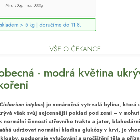
Min. 850g, max. 5000g
skladem > 5 kg |
doručíme do 11.8.
VŠE O ČEKANCE
becná - modrá květina ukrýv
kořeni
Cichorium intybus
) je nenáročná vytrvalá bylina, která
krývá však svůj nejcennější poklad pod zemí – v mohut
k normální činnosti
střevního traktu a jater
, blahodárn
máhá udržovat
normální hladinu glukózy v krvi
, je vho
 klouby
, podporuje
vylučování a pročištění těla
a přízn