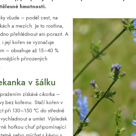
 tělesné hmotnosti
.
cky všude – podél cest, na
kách a mezích. Je to rostlina,
dno přehlédnout ani porazit. A
 i její kořen se vyznačuje
vím – obsahuje až 15–40 %
cennějších přirozených
.
ekanka v šálku
 pražením získává cikorka –
vy bez kofeinu. Stačí kořen v
éct při 130–150 °C do středně
 vychladnout a umlet. Výsledek
ně hořkou chuť připomínající
ostatně nebo míchat s kávou v