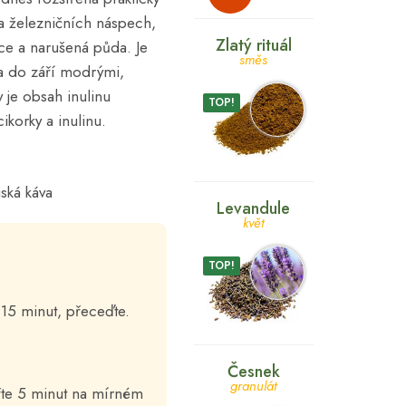
na železničních náspech,
Zlatý rituál
nce a narušená půda. Je
směs
na do září modrými,
 je obsah inulinu
TOP!
ikorky a inulinu.
ská káva
Levandule
květ
TOP!
e 15 minut, přeceďte.
Česnek
granulát
ařte 5 minut na mírném