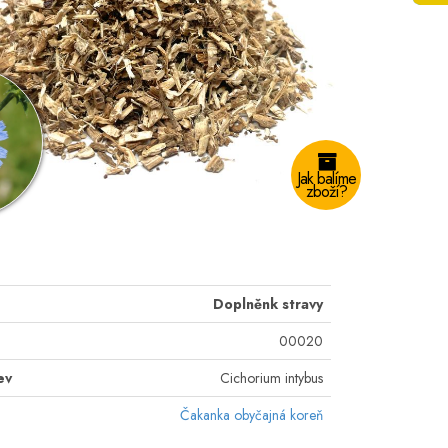
Jak balíme
zboží?
Doplněnk stravy
00020
ev
Cichorium intybus
Čakanka obyčajná koreň