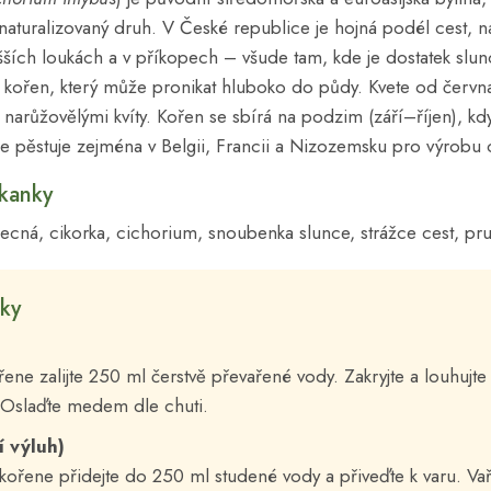
naturalizovaný druh. V České republice je hojná podél cest, 
šších loukách a v příkopech – všude tam, kde je dostatek slu
tý kořen, který může pronikat hluboko do půdy. Kvete od červ
 narůžovělými kvíty. Kořen se sbírá na podzim (září–říjen), kdy
e pěstuje zejména v Belgii, Francii a Nizozemsku pro výrobu c
kanky
cná, cikorka, cichorium, snoubenka slunce, strážce cest, pru
ky
řene zalijte 250 ml čerstvě převařené vody. Zakryjte a louhujt
 Oslaďte medem dle chuti.
í výluh)
 kořene přidejte do 250 ml studené vody a přiveďte k varu. V