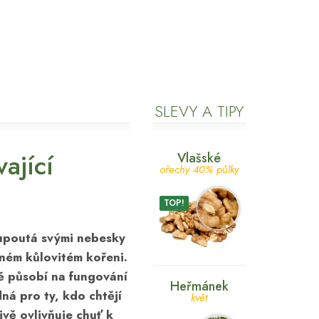
SLEVY A TIPY
ající
Vlašské
ořechy 40% půlky
TOP!
 upoutá svými nebesky
ném kůlovitém kořeni.
ě působí na fungování
Heřmánek
dná pro ty, kdo chtějí
květ
ivě ovlivňuje chuť k