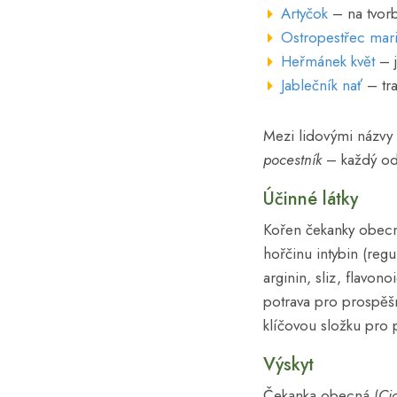
Artyčok
– na tvorb
Ostropestřec mar
Heřmánek květ
– j
Jablečník nať
– tra
Mezi lidovými názvy
pocestník
– každý odr
Účinné látky
Kořen čekanky obecn
hořčinu intybin (regulu
arginin, sliz, flavono
potrava pro prospěšn
klíčovou složku pro p
Výskyt
Čekanka obecná (
Ci