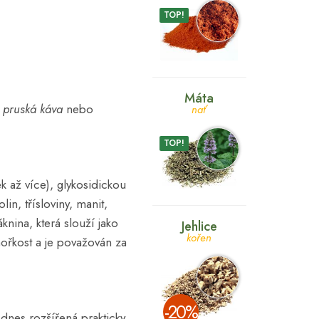
TOP!
Máta
,
pruská káva
nebo
nať
TOP!
 až více), glykosidickou
olin, třísloviny, manit,
áknina, která slouží jako
Jehlice
kořen
hořkost a je považován za
­-20%
 dnes rozšířená prakticky