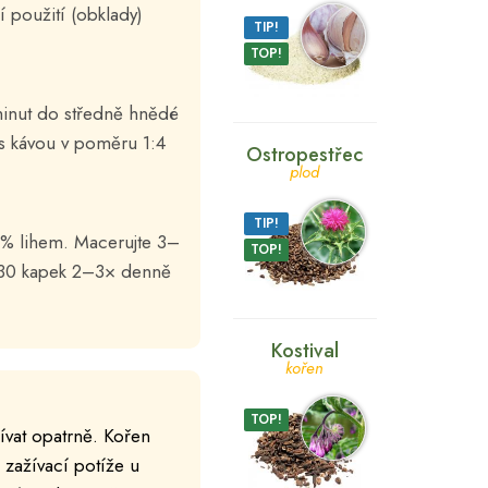
 použití (obklady)
TIP!
TOP!
minut do středně hnědé
 s kávou v poměru 1:4
Ostropestřec
plod
TIP!
0% lihem. Macerujte 3–
TOP!
–30 kapek 2–3× denně
Kostival
kořen
TOP!
ívat opatrně. Kořen
 zažívací potíže u