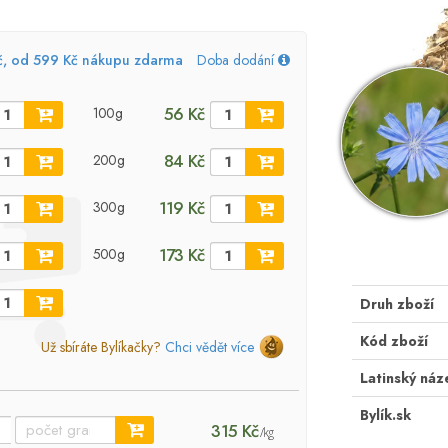
č, od 599 Kč nákupu zdarma
Doba dodání
56 Kč
100g
84 Kč
200g
119 Kč
300g
173 Kč
500g
Druh zboží
Kód zboží
Už sbíráte Bylíkačky?
Chci vědět více
Latinský náz
Bylík.sk
315 Kč
/kg