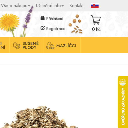
Vše o nákupu
Užitečné info
Kontakt
Přihlášení
Registrace
0 Kč
I
SUŠENÉ
MAZLÍČCI
NÍ
PLODY