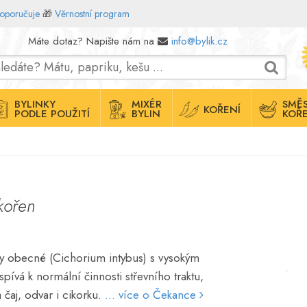
doporučuje
🎁
Věrnostní program
Máte dotaz? Napište nám na
info@bylik.cz
BYLINKY
MIXÉR
SMĚS
KOŘENÍ
PODLE POUŽITÍ
BYLIN
KOŘE
kořen
y obecné (Cichorium intybus) s vysokým
pívá k normální činnosti střevního traktu,
a čaj, odvar i cikorku.
... více o Čekance