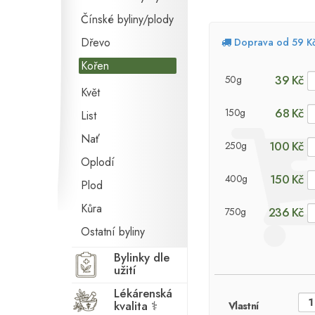
Čínské byliny/plody
Dřevo
Doprava od 59 K
Kořen
39 Kč
50g
Květ
68 Kč
150g
List
Nať
100 Kč
250g
Oplodí
150 Kč
400g
Plod
Kůra
236 Kč
750g
Ostatní byliny
Bylinky dle
užití
Lékárenská
kvalita ⚕
Vlastní