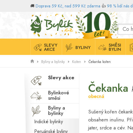
🚚
Doprava 59 Kč, nad 599 Kč zdarma
👍
98 % lidí nás 
Domů
SLEVY
SMĚSI
BYLINY
AKCE
BYLIN
Čekanka kořen
Byliny a bylinky
Kořen
Slevy akce
Čekanka
Bylinkové
obecná
směsi
Byliny a
Sušený kořen čekank
bylinky
obsahem inulinu. Přis
Indické bylinky
jater, srdce a cév. N
Peruánské byliny