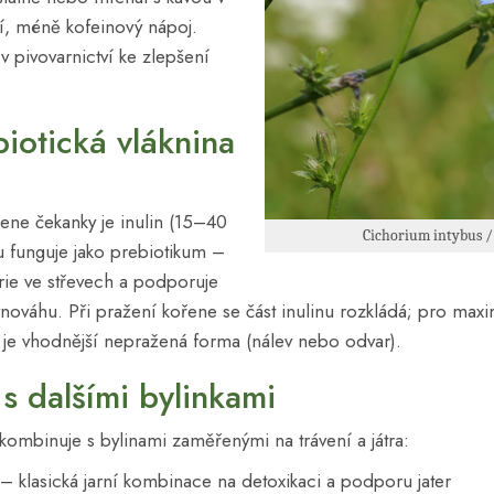
í, méně kofeinový nápoj.
v pivovarnictví ke zlepšení
biotická vláknina
ene čekanky je inulin (15–40
Cichorium intybus 
u funguje jako prebiotikum –
rie ve střevech a podporuje
vnováhu. Při pražení kořene se část inulinu rozkládá; pro maxim
 je vhodnější nepražená forma (nálev nebo odvar).
s dalšími bylinkami
ombinuje s bylinami zaměřenými na trávení a játra:
– klasická jarní kombinace na detoxikaci a podporu jater