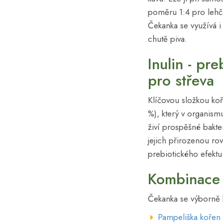
poměru 1:4 pro lehč
Čekanka se využívá i 
chutě piva.
Inulin - pre
pro střeva
Klíčovou složkou koř
%), který v organism
živí prospěšné bakte
jejich přirozenou ro
prebiotického efektu
Kombinace 
Čekanka se výborně k
Pampeliška kořen