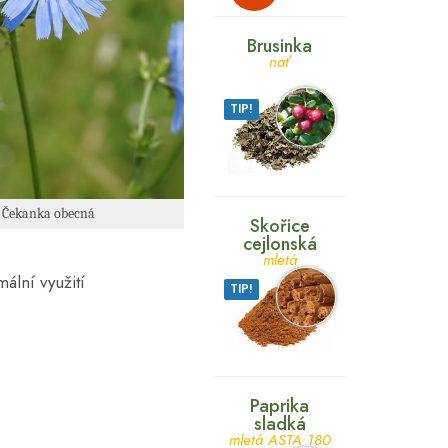
Brusinka
nať
TIP!
/ Čekanka obecná
Skořice
cejlonská
mletá
ální využití
TIP!
Paprika
sladká
mletá ASTA 180