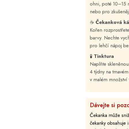
ohni, poté 10–15 m
nebo pro zkušenějš
☕
Čekanková ká
Kořen rozprostřet
barvy. Nechte vych
pro lehčí nápoj be
🧪
Tinktura
Naplňte skleněnou
4 týdny na tmavém
v malém množství 
Dávejte si pozo
Čekanka může snižo
čekanky obsahuje i