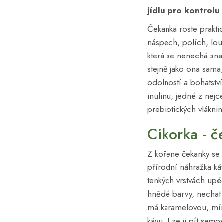
jídlu pro
kontrolu
Čekanka roste prakti
náspech, polích, lou
která se nenechá sna
stejně jako ona sama,
odolností a bohatst
inulinu, jedné z nej
prebiotických vláknin
Cikorka - č
Z kořene čekanky se
přírodní náhražka ká
tenkých vrstvách up
hnědé barvy, nechat
má karamelovou, mír
kávu. Lze ji pít sam