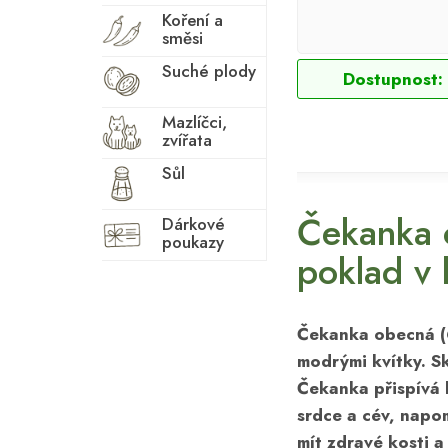
Koření a
směsi
Suché plody
Dostupnost:
Mazlíčci,
zvířata
Sůl
Čekanka o
Dárkové
poukazy
poklad v 
Čekanka obecná (
modrými kvítky. S
Čekanka přispívá 
srdce a cév
, napo
mít
zdravé kosti a