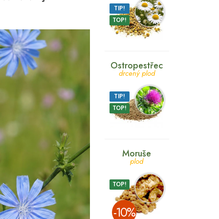
TIP!
TOP!
Ostropestřec
drcený plod
TIP!
TOP!
Moruše
plod
TOP!
­-10%