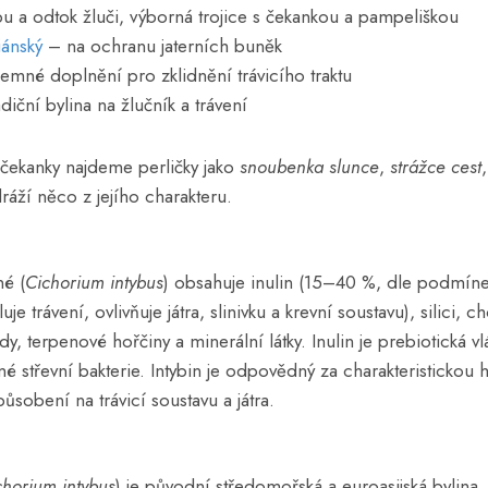
u a odtok žluči, výborná trojice s čekankou a pampeliškou
iánský
– na ochranu jaterních buněk
emné doplnění pro zklidnění trávicího traktu
diční bylina na žlučník a trávení
 čekanky najdeme perličky jako
snoubenka slunce
,
strážce cest
áží něco z jejího charakteru.
é (
Cichorium intybus
) obsahuje inulin (15–40 %, dle podmínek
je trávení, ovlivňuje játra, slinivku a krevní soustavu), silici, ch
idy, terpenové hořčiny a minerální látky. Inulin je prebiotická vl
é střevní bakterie. Intybin je odpovědný za charakteristickou 
ůsobení na trávicí soustavu a játra.
chorium intybus
) je původní středomořská a euroasijská bylina,