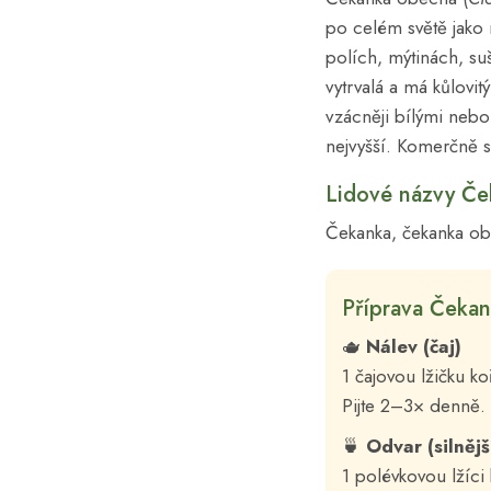
po celém světě jako 
polích, mýtinách, su
vytrvalá a má kůlovi
vzácněji bílými nebo
nejvyšší. Komerčně s
Lidové názvy Če
Čekanka, čekanka obe
Příprava Čekan
🫖
Nálev (čaj)
1 čajovou lžičku ko
Pijte 2–3× denně.
🍵
Odvar (silnějš
1 polévkovou lžíci