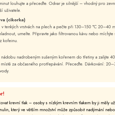
inut louhujte a přeceďte. Odvar je silnější – vhodný pro zevní
í uživatele.
va (cikorka)
e v tenkých vrstvách na plech a pečte při 130–150 °C 20–40 
ladnout, umelte. Připravte jako filtrovanou kávu nebo míchjte
z kofeinu.
 nádobu nadrobeným sušeným kořenem do třetiny a zalijte 4
 místě za občasného protřepávání. Přeceďte. Dávkování: 20
vody.
r!
vat krevní tlak – osoby s nízkým krevním tlakem by ji měly už
nulin, který ve větším množství může způsobit nadýmání nebo