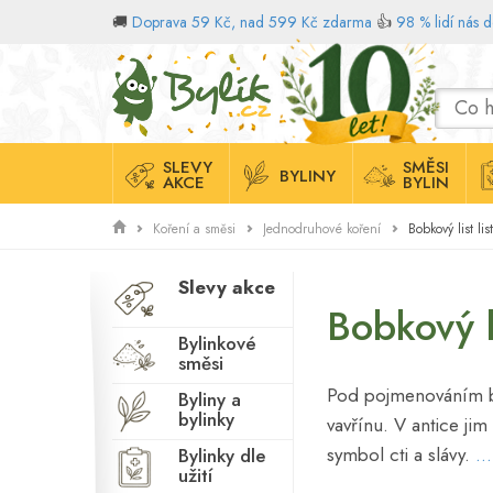
🚚
Doprava 59 Kč, nad 599 Kč zdarma
👍
98 % lidí nás 
Domů
SLEVY
SMĚSI
BYLINY
AKCE
BYLIN
Bobkový list lis
Koření a směsi
Jednodruhové koření
Slevy akce
Bobkový l
Bylinkové
směsi
Pod pojmenováním bob
Byliny a
bylinky
vavřínu. V antice jim
symbol cti a slávy.
..
Bylinky dle
užití