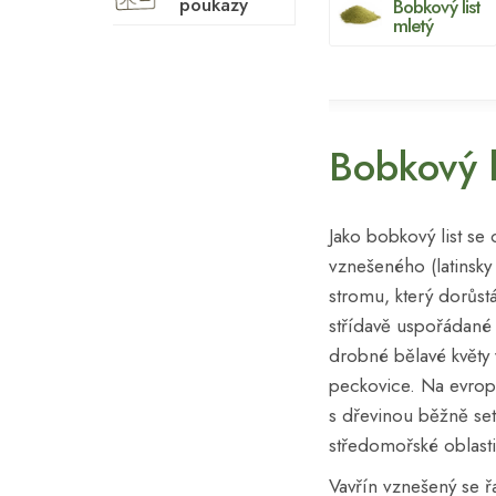
poukazy
Bobkový list
mletý
Bobkový li
Jako bobkový list se 
vznešeného (latinsk
stromu, který dorůst
střídavě uspořádané 
drobné bělavé květy 
peckovice. Na evrop
s dřevinou běžně set
středomořské oblasti
Vavřín vznešený se ř