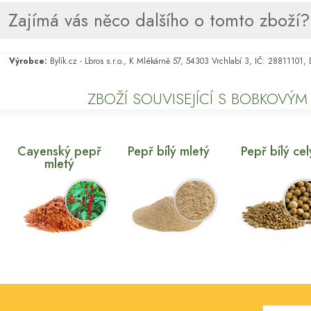
Zajímá vás něco dalšího o tomto zboží? 
Výrobce:
Bylík.cz - Lbros s.r.o., K Mlékárně 57, 54303 Vrchlabí 3, IČ: 28811101
ZBOŽÍ SOUVISEJÍCÍ S BOBKOVÝM
Cayenský pepř
Pepř bílý mletý
Pepř bílý cel
mletý