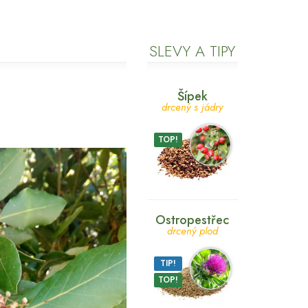
SLEVY A TIPY
Šípek
drcený s jádry
TOP!
Ostropestřec
drcený plod
TIP!
TOP!