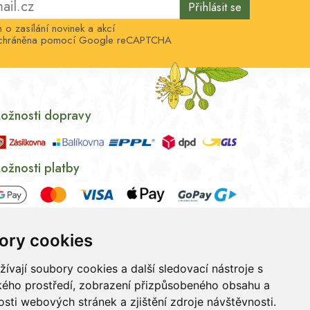
Přihlásit se
o zasílání novinek a akcí
e chráněna pomocí Google reCAPTCHA
ožnosti dopravy
ožnosti platby
ory cookies
vají soubory cookies a další sledovací nástroje s
ského prostředí, zobrazení přizpůsobeného obsahu a
sti webových stránek a zjištění zdroje návštěvnosti.