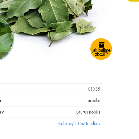
Jak balíme
zboží?
01035
u
Turecko
ev
Laurus nobilis
Bobkový list list triedený