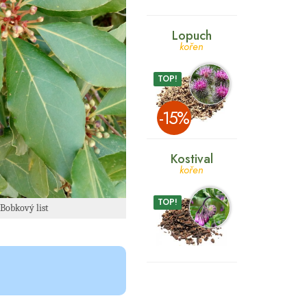
Lopuch
kořen
TOP!
­-15%
Kostival
kořen
TOP!
 Bobkový list