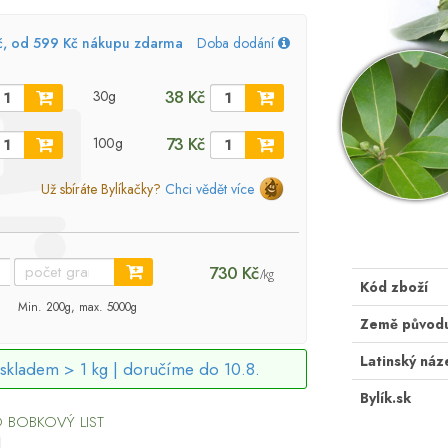
č, od 599 Kč nákupu zdarma
Doba dodání
38 Kč
30g
73 Kč
100g
Už sbíráte Bylíkačky?
Chci vědět více
730 Kč
/kg
Kód zboží
Min. 200g, max. 5000g
Země původ
Latinský náz
skladem > 1 kg |
doručíme do 10.8.
Bylík.sk
 BOBKOVÝ LIST