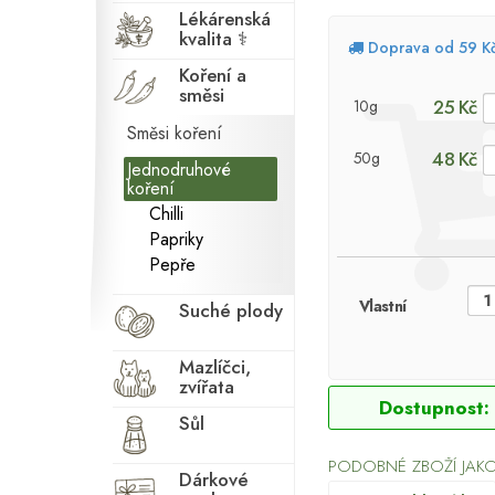
Lékárenská
kvalita ⚕
Doprava od 59 K
Koření a
směsi
25 Kč
10g
Směsi koření
48 Kč
50g
Jednodruhové
koření
Chilli
Papriky
Pepře
Vlastní
Suché plody
Mazlíčci,
zvířata
Dostupnost:
Sůl
PODOBNÉ ZBOŽÍ JAKO
Dárkové