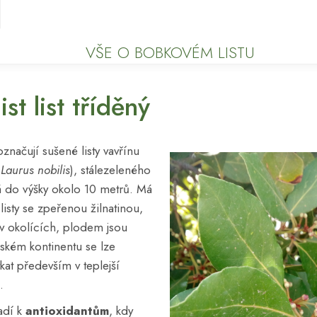
VŠE O BOBKOVÉM LISTU
st list tříděný
označují sušené listy vavřínu
y
Laurus nobilis
), stálezeleného
á do výšky okolo 10 metrů. Má
listy se zpeřenou žilnatinou,
v okolících, plodem jsou
ském kontinentu se lze
kat především v teplejší
.
adí k
antioxidantům
, kdy