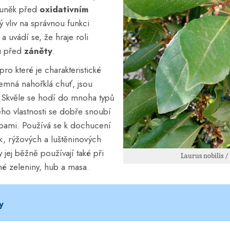
buněk před
oxidativním
ý vliv na správnou funkci
a uvádí se, že hraje roli
u před
záněty
.
pro které je charakteristické
emná nahořklá chuť, jsou
 Skvěle se hodí do mnoha typů
ho vlastnosti se dobře snoubí
ybami. Používá se k dochucení
k, rýžových a luštěninových
ej běžně používají také při
Laurus nobilis /
iné zeleniny, hub a masa.
y