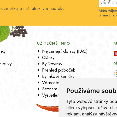
nezmeškejte naši atraktivní nabídku.
Mám zájem 
Stránka j
M
UŽITEČNÉ INFO
nky
Nejčastější dotazy (FAQ)
Články
M
mlouvy
Bylíkovinky
Přehled poboček
Bylinkové kartičky
Věrnostní program
Seznam sortimentu
Používáme soub
Vysvětlení analytických údajů
Tyto webové stránky použí
cílem vylepšení uživatel
reklam, analýzy návštěvno