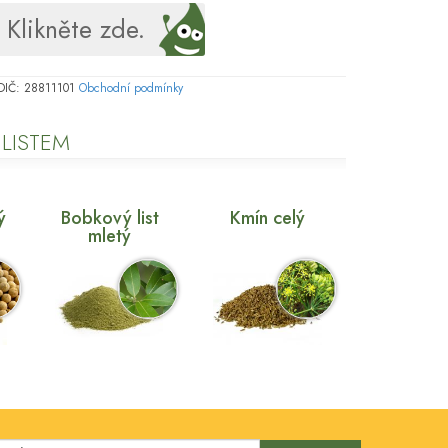
Klikněte zde.
, DIČ: 28811101
Obchodní podmínky
 LISTEM
ý
Bobkový list
Kmín celý
mletý