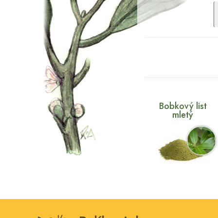
Bobkový list
mletý