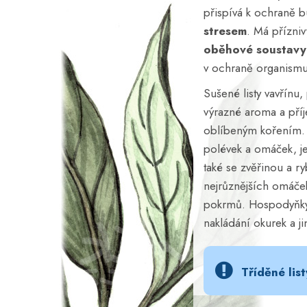
přispívá k ochraně 
stresem
. Má přízniv
oběhové soustavy
v ochraně organism
Sušené listy vavřínu, 
výrazné aroma a příj
oblíbeným kořením.
polévek a omáček, je
také se zvěřinou a r
nejrůznějších omáče
pokrmů. Hospodyňky j
nakládání okurek a j
Tříděné list