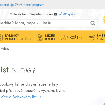
doporučuje
🎁
Věrnostní program
Máte dotaz? Napište nám na
info@bylik.cz
BYLINKY
MIXÉR
SMĚS
KOŘENÍ
PODLE POUŽITÍ
BYLIN
KOŘE
t tříděný
ist
list tříděný
kový list se ukrývají sušené listy
 byl přisuzován posvátný význam, byl to
. více o Bobkovém listu