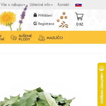
Vše o nákupu
Užitečné info
Kontakt
Přihlášení
Registrace
0 Kč
I
SUŠENÉ
MAZLÍČCI
NÍ
PLODY