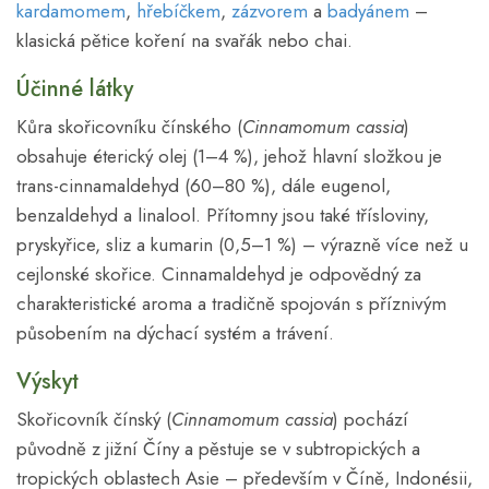
kardamomem
,
hřebíčkem
,
zázvorem
a
badyánem
–
klasická pětice koření na svařák nebo chai.
Účinné látky
Kůra skořicovníku čínského (
Cinnamomum cassia
)
obsahuje éterický olej (1–4 %), jehož hlavní složkou je
trans-cinnamaldehyd (60–80 %), dále eugenol,
benzaldehyd a linalool. Přítomny jsou také třísloviny,
pryskyřice, sliz a kumarin (0,5–1 %) – výrazně více než u
cejlonské skořice. Cinnamaldehyd je odpovědný za
charakteristické aroma a tradičně spojován s příznivým
působením na dýchací systém a trávení.
Výskyt
Skořicovník čínský (
Cinnamomum cassia
) pochází
původně z jižní Číny a pěstuje se v subtropických a
tropických oblastech Asie – především v Číně, Indonésii,