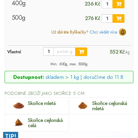
400g
236 Kč
500g
276 Kč
Už sbíráte Bylíkačky?
Chci vědět více
552 Kč
Vlastní
/kg
Min. 600g, max. 5000g
Dostupnost:
skladem > 1 kg |
doručíme do 11.8.
PODOBNÉ ZBOŽÍ JAKO SKOŘICE 5 CM
Skořice mletá
Skořice cejlonská
mletá
Skořice cejlonská
celá
TIP!