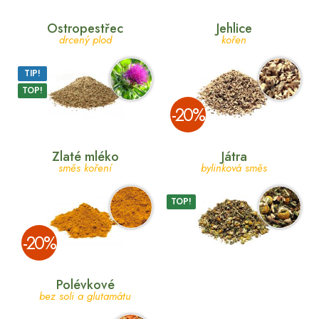
Ostropestřec
Jehlice
drcený plod
kořen
TIP!
TOP!
­-20%
Zlaté mléko
Játra
směs koření
bylinková směs
TOP!
­-20%
Polévkové
bez soli a glutamátu