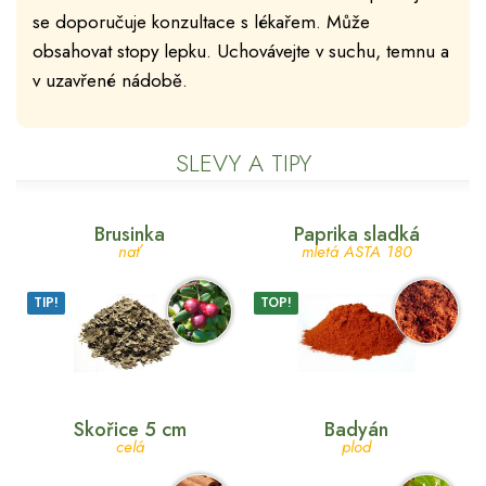
se doporučuje konzultace s lékařem. Může
obsahovat stopy lepku. Uchovávejte v suchu, temnu a
v uzavřené nádobě.
SLEVY A TIPY
Brusinka
Paprika sladká
nať
mletá ASTA 180
TIP!
TOP!
Skořice 5 cm
Badyán
celá
plod