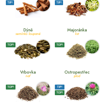
TIP!
TIP!
Dýně
Majoránka
semínko loupané
list
TOP!
TOP!
Vrbovka
Ostropestřec
nať
plod
TOP!
TIP!
TOP!