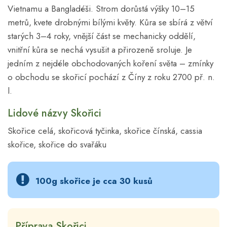
Vietnamu a Bangladéši. Strom dorůstá výšky 10–15
metrů, kvete drobnými bílými květy. Kůra se sbírá z větví
starých 3–4 roky, vnější část se mechanicky oddělí,
vnitřní kůra se nechá vysušit a přirozeně sroluje. Je
jedním z nejdéle obchodovaných koření světa – zmínky
o obchodu se skořicí pochází z Číny z roku 2700 př. n.
l.
Lidové názvy Skořici
Skořice celá, skořicová tyčinka, skořice čínská, cassia
skořice, skořice do svařáku
100g skořice je cca 30 kusů
Příprava Skořici