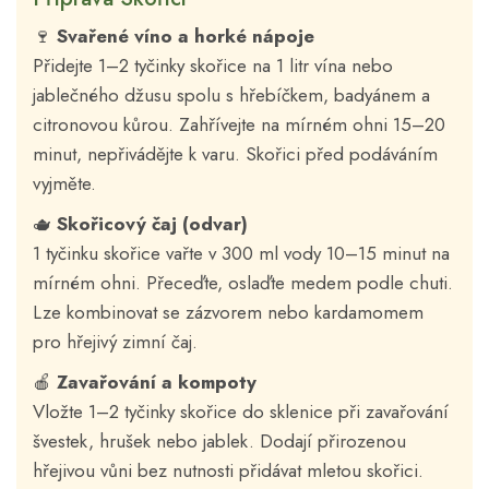
🍷
Svařené víno a horké nápoje
Přidejte 1–2 tyčinky skořice na 1 litr vína nebo
jablečného džusu spolu s hřebíčkem, badyánem a
citronovou kůrou. Zahřívejte na mírném ohni 15–20
minut, nepřivádějte k varu. Skořici před podáváním
vyjměte.
🫖
Skořicový čaj (odvar)
1 tyčinku skořice vařte v 300 ml vody 10–15 minut na
mírném ohni. Přeceďte, oslaďte medem podle chuti.
Lze kombinovat se zázvorem nebo kardamomem
pro hřejivý zimní čaj.
🍎
Zavařování a kompoty
Vložte 1–2 tyčinky skořice do sklenice při zavařování
švestek, hrušek nebo jablek. Dodají přirozenou
hřejivou vůni bez nutnosti přidávat mletou skořici.