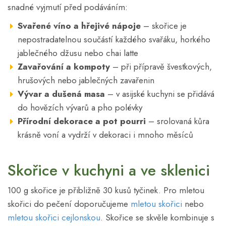
snadné vyjmutí před podáváním:
Svařené víno a hřejivé nápoje
– skořice je
nepostradatelnou součástí každého svařáku, horkého
jablečného džusu nebo chai latte
Zavařování a kompoty
– při přípravě švestkových,
hrušových nebo jablečných zavařenin
Vývar a dušená masa
– v asijské kuchyni se přidává
do hovězích vývarů a pho polévky
Přírodní dekorace a pot pourri
– srolovaná kůra
krásně voní a vydrží v dekoraci i mnoho měsíců
Skořice v kuchyni a ve sklenici
100 g skořice je přibližně 30 kusů tyčinek. Pro mletou
skořici do pečení doporučujeme
mletou skořici
nebo
mletou skořici cejlonskou
. Skořice se skvěle kombinuje s