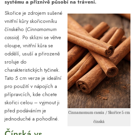
systému
a příznivě působí na
trávení
.
Skořice je zdrojem sušené
vnitřní kůry skořicovníku
čínského (
Cinnamomum
cassia
). Po sklizni se větve
oloupe, vnitřní kůra se
oddělí, usuší a přirozeně
sroluje do
charakteristických tyčinek.
Tato 5 cm verze je ideální
pro použití v nápojích a
přípravcích, kde chcete
skořici celou – vyjmout ji
před podáváním je
Cinnamomum cassia / Skořice 5 cm
jednoduché a pohodlné.
čínská
Čínská vs.