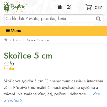
Domů
0 Kč
Menu
Skořice 5 cm celá
Koření
Skořice 5 cm
celá
čínská
Skořicová tyčinka 5 cm (Cinnamomum cassia) s intenzivní
vůní. Přispívá k normální činnosti dýchacího systému a
trávení. Na svařené víno, čaj, pečení i dekorace.
... více
o Skořici