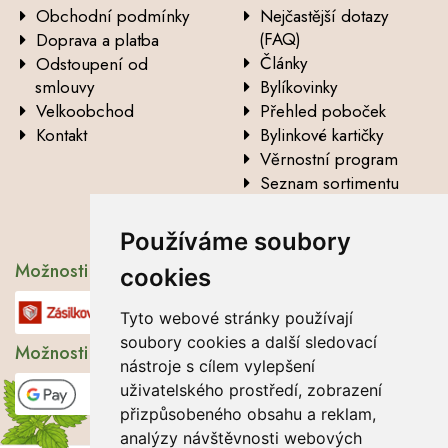
Obchodní podmínky
Nejčastější dotazy
(FAQ)
Doprava a platba
Články
Odstoupení od
smlouvy
Bylíkovinky
Velkoobchod
Přehled poboček
Kontakt
Bylinkové kartičky
Věrnostní program
Seznam sortimentu
Vysvětlení analytických
údajů
Používáme soubory
Možnosti dopravy
cookies
Tyto webové stránky používají
soubory cookies a další sledovací
Možnosti platby
nástroje s cílem vylepšení
uživatelského prostředí, zobrazení
přizpůsobeného obsahu a reklam,
analýzy návštěvnosti webových