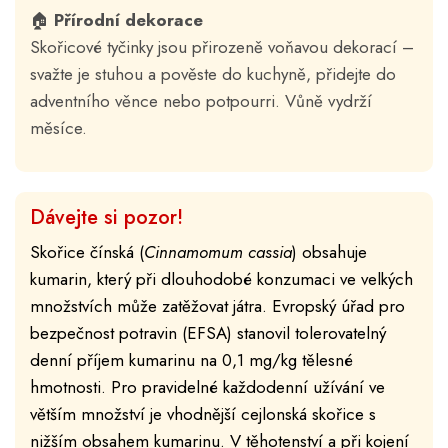
🏠
Přírodní dekorace
Skořicové tyčinky jsou přirozeně voňavou dekorací –
svažte je stuhou a pověste do kuchyně, přidejte do
adventního věnce nebo potpourri. Vůně vydrží
měsíce.
Dávejte si pozor!
Skořice čínská (
Cinnamomum cassia
) obsahuje
kumarin, který při dlouhodobé konzumaci ve velkých
množstvích může zatěžovat játra. Evropský úřad pro
bezpečnost potravin (EFSA) stanovil tolerovatelný
denní příjem kumarinu na 0,1 mg/kg tělesné
hmotnosti. Pro pravidelné každodenní užívání ve
větším množství je vhodnější cejlonská skořice s
nižším obsahem kumarinu. V těhotenství a při kojení