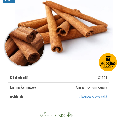
Jak balíme
zboží?
Kód zboží
01121
Latinský název
Cinnamomum cassia
Bylík.sk
Škorica 5 cm celá
VŠE O SKOŘICI