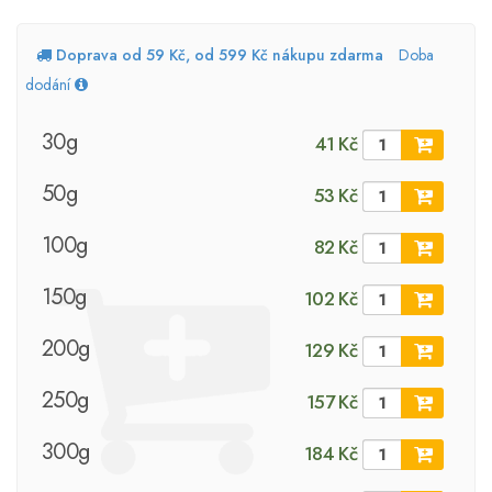
Doprava od 59 Kč, od 599 Kč nákupu zdarma
Doba
dodání
30g
41 Kč
50g
53 Kč
100g
82 Kč
150g
102 Kč
200g
129 Kč
250g
157 Kč
300g
184 Kč